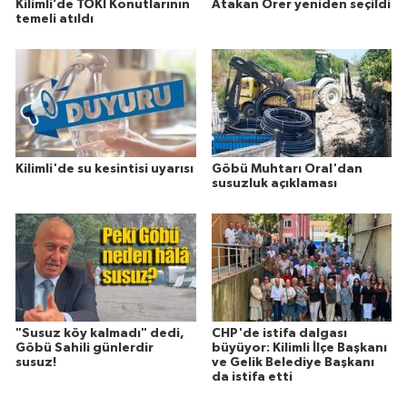
Kilimli’de TOKİ Konutlarının
Atakan Örer yeniden seçildi
temeli atıldı
Kilimli'de su kesintisi uyarısı
Göbü Muhtarı Oral'dan
susuzluk açıklaması
"Susuz köy kalmadı" dedi,
CHP'de istifa dalgası
Göbü Sahili günlerdir
büyüyor: Kilimli İlçe Başkanı
susuz!
ve Gelik Belediye Başkanı
da istifa etti