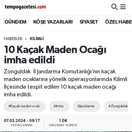
GÜNDEM
KÖŞE YAZARLARI
SİYASET
ÖZEL HABE
Alaplı
Zonguldak Nöbetçi Eczaneler
Çaycuma
Zonguldak Hava Durumu
HABERLER
KILIMLI
10 Kaçak Maden Ocağı
Devrek
Zonguldak Namaz Vakitleri
imha edildi
Ereğli
Zonguldak Trafik Yoğunluk Haritası
Zonguldak İl Jandarma Komutanlığı’nın kaçak
maden ocaklarına yönelik operasyonlarında Kilimli
Gökçebey
Süper Lig Puan Durumu ve Fikstür
İlçesinde tespit edilen 10 kaçak maden ocağı
imha edildi.
GÜNDEM
Tüm Manşetler
#Kaçak maden ocak
#Imha
#Jandarma
#Zonguldak
Kilimli
Son Dakika Haberleri
07.02.2024 - 09:17
1 DK
YAYINLANMA
OKUNMA SÜRESI
Kozlu
Haber Arşivi