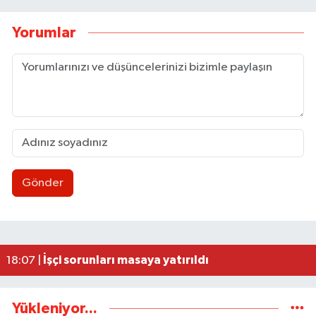
Yorumlar
Gönder
AK Parti İstişare toplantısı düzenlendi
18:02 |
Ereğli’de feci kaza: 18 yaşındaki Miraç hayatını 
23:02 |
İşçi sorunları masaya yatırıldı
18:07 |
Yükleniyor...