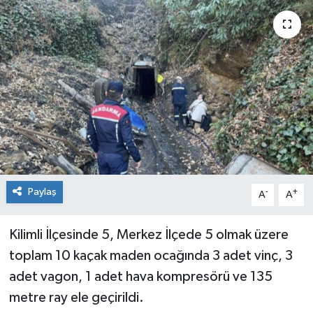
Siyaset
SPOR
YAŞAM
Zonguldak
Paylaş
-
+
A
A
Kilimli İlçesinde 5, Merkez İlçede 5 olmak üzere
toplam 10 kaçak maden ocağında 3 adet vinç, 3
adet vagon, 1 adet hava kompresörü ve 135
metre ray ele geçirildi.