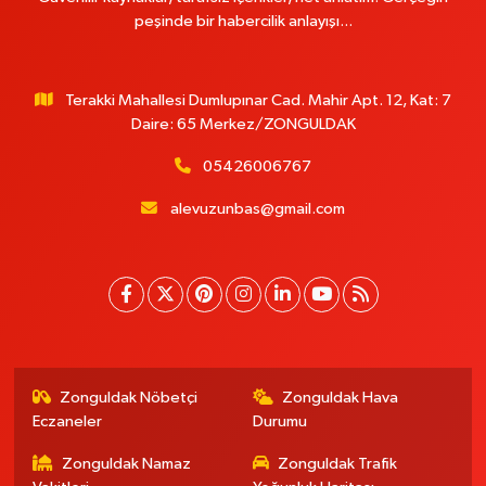
peşinde bir habercilik anlayışı...
Terakki Mahallesi Dumlupınar Cad. Mahir Apt. 12, Kat: 7
Daire: 65 Merkez/ZONGULDAK
05426006767
alevuzunbas@gmail.com
Zonguldak Nöbetçi
Zonguldak Hava
Eczaneler
Durumu
Zonguldak Namaz
Zonguldak Trafik