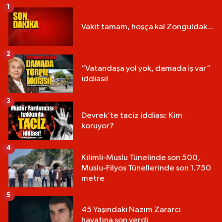
1
Vakit tamam, hoşça kal Zonguldak...
2
“Vatandaşa yol yok, damada iş var”
iddiası!
3
Devrek’te taciz iddiası: Kim
koruyor?
4
Kilimli-Muslu Tünelinde son 500,
Muslu-Filyos Tünellerinde son 1.750
metre
5
45 Yaşındaki Nazım Zararcı
hayatına son verdi