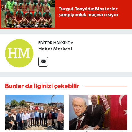
Turgut Tanyıldız Masterler
şampiyonluk maçına çıkıyor
EDITÖR HAKKINDA
Haber Merkezi
Bunlar da ilginizi çekebilir