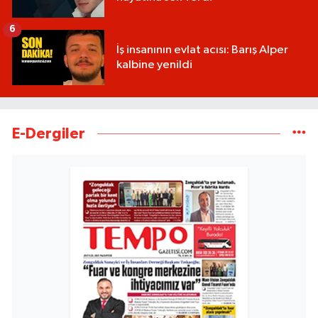
6
İş insanının evlat acısı: Barış Alper
kalbine yenildi
E-Dergiler