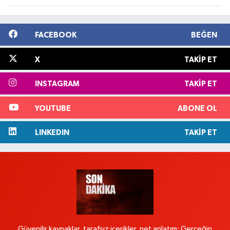
FACEBOOK
BEĞEN
X
TAKIP ET
INSTAGRAM
TAKIP ET
YOUTUBE
ABONE OL
LINKEDIN
TAKIP ET
Güvenilir kaynaklar, tarafsız içerikler, net anlatım: Gerçeğin