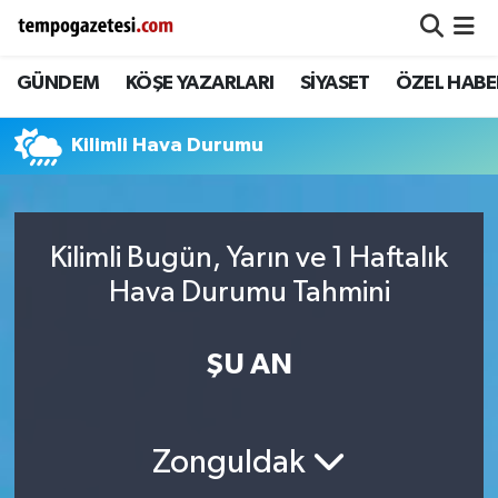
GÜNDEM
KÖŞE YAZARLARI
SİYASET
ÖZEL HABE
Alaplı
Zonguldak Nöbetçi Eczaneler
Çaycuma
Zonguldak Hava Durumu
Kilimli Hava Durumu
Devrek
Zonguldak Namaz Vakitleri
Kilimli Bugün, Yarın ve 1 Haftalık
Ereğli
Zonguldak Trafik Yoğunluk Haritası
Hava Durumu Tahmini
Gökçebey
Süper Lig Puan Durumu ve Fikstür
ŞU AN
GÜNDEM
Tüm Manşetler
Kilimli
Son Dakika Haberleri
Zonguldak
Kozlu
Haber Arşivi