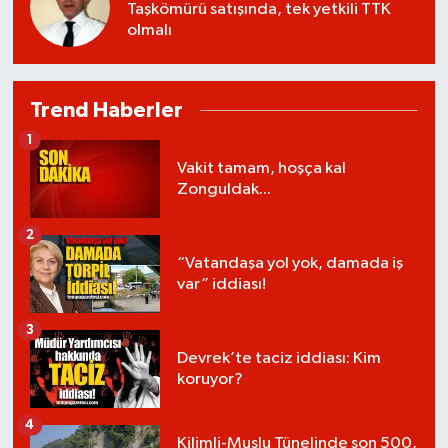
Taşkömürü satışında, tek yetkili TTK
olmalı
Trend Haberler
1
Vakit tamam, hoşça kal
Zonguldak...
2
“Vatandaşa yol yok, damada iş
var” iddiası!
3
Devrek’te taciz iddiası: Kim
koruyor?
4
Kilimli-Muslu Tünelinde son 500,