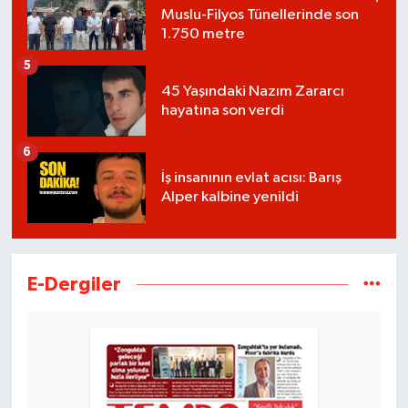
Muslu-Filyos Tünellerinde son
1.750 metre
5
45 Yaşındaki Nazım Zararcı
hayatına son verdi
6
İş insanının evlat acısı: Barış
Alper kalbine yenildi
E-Dergiler