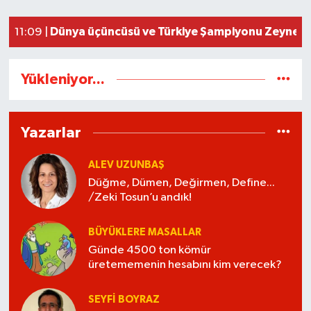
Uluslararası Tekvando Şampiyonası'nda Karade
11:11 |
Dünya üçüncüsü ve Türkiye Şampiyonu Zeynep T
11:09 |
Yükleniyor...
Yazarlar
ALEV UZUNBAŞ
Düğme, Dümen, Değirmen, Define...
/Zeki Tosun’u andık!
BÜYÜKLERE MASALLAR
Günde 4500 ton kömür
üretememenin hesabını kim verecek?
SEYFI BOYRAZ