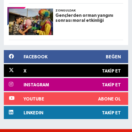
ZONGULDAK
Gençlerden orman yangını
sonrası moral etkinliği
FACEBOOK
BEĞEN
X
TAKIP ET
INSTAGRAM
TAKIP ET
YOUTUBE
ABONE OL
LINKEDIN
TAKIP ET