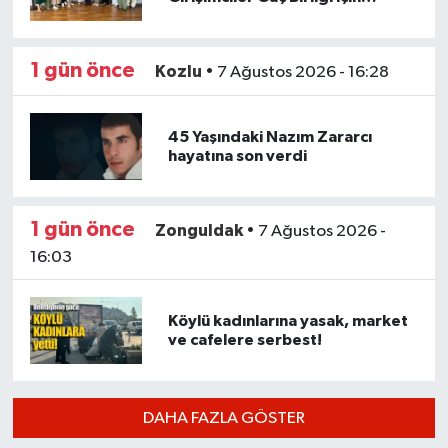
ZTSO'da bir araya geldi
1 gün önce
Kozlu
•
7 Ağustos 2026 - 16:28
45 Yaşındaki Nazım Zararcı
hayatına son verdi
1 gün önce
Zonguldak
•
7 Ağustos 2026 -
16:03
Köylü kadınlarına yasak, market
ve cafelere serbest!
Ereğli’de feci kaza: 18 yaşındaki Miraç hayatın
23:02 |
İşçi sorunları masaya yatırıldı
18:07 |
DAHA FAZLA GÖSTER
AK Parti İstişare toplantısı düzenlendi
18:02 |