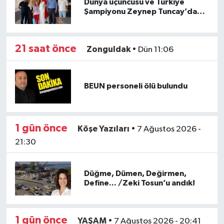
Dünya üçüncüsü ve Türkiye
Şampiyonu Zeynep Tuncay’dan
İlçe Millî Eğitim Müdürlüğüne
ziyaret
21 saat önce
Zonguldak
•
Dün 11:06
BEUN personeli ölü bulundu
1 gün önce
Köşe Yazıları
•
7 Ağustos 2026 -
21:30
Düğme, Dümen, Değirmen,
Define... /Zeki Tosun’u andık!
1 gün önce
YAŞAM
•
7 Ağustos 2026 - 20:41