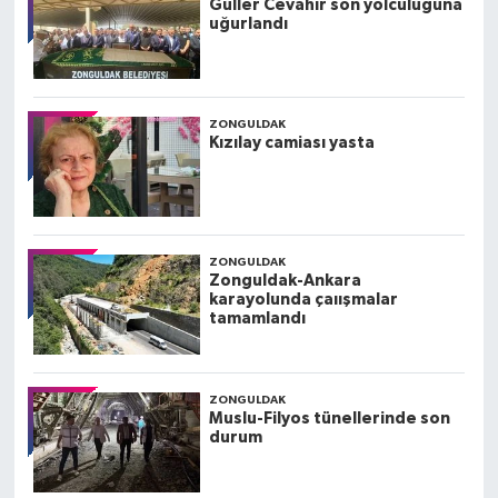
Güller Cevahir son yolculuğuna
uğurlandı
ZONGULDAK
Kızılay camiası yasta
ZONGULDAK
Zonguldak-Ankara
karayolunda çaıışmalar
tamamlandı
ZONGULDAK
Muslu-Filyos tünellerinde son
durum