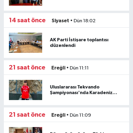
Siyaset
14 saat önce
Siyaset
•
Dün 18:02
SPOR
AK Parti İstişare toplantısı
YAŞAM
düzenlendi
Zonguldak
21 saat önce
Ereğli
•
Dün 11:11
Uluslararası Tekvando
Şampiyonası'nda Karadeniz
Ereğli'ye gümüş madalya gururu
21 saat önce
Ereğli
•
Dün 11:09