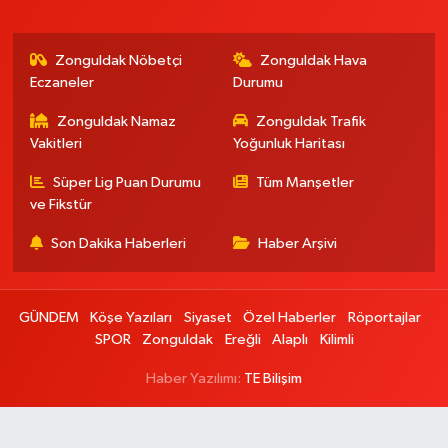
Zonguldak Nöbetçi
Zonguldak Hava
Eczaneler
Durumu
Zonguldak Namaz
Zonguldak Trafik
Vakitleri
Yoğunluk Haritası
Süper Lig Puan Durumu
Tüm Manşetler
ve Fikstür
Son Dakika Haberleri
Haber Arşivi
GÜNDEM
Köşe Yazıları
Siyaset
Özel Haberler
Röportajlar
SPOR
Zonguldak
Ereğli
Alaplı
Kilimli
Haber Yazılımı:
TE Bilişim