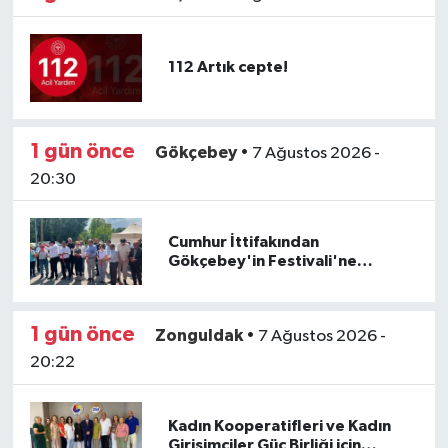
112 Artık cepte!
1 gün önce
Gökçebey
•
7 Ağustos 2026 -
20:30
Cumhur İttifakından
Gökçebey'in Festivali'ne
düşman hukuku!
1 gün önce
Zonguldak
•
7 Ağustos 2026 -
20:22
Kadın Kooperatifleri ve Kadın
Girişimciler Güç Birliği için