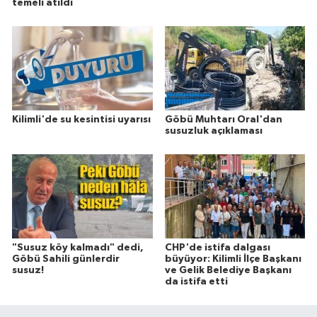
temeli atıldı
Kilimli'de su kesintisi uyarısı
Göbü Muhtarı Oral'dan
susuzluk açıklaması
"Susuz köy kalmadı" dedi,
CHP'de istifa dalgası
Göbü Sahili günlerdir
büyüyor: Kilimli İlçe Başkanı
susuz!
ve Gelik Belediye Başkanı
da istifa etti