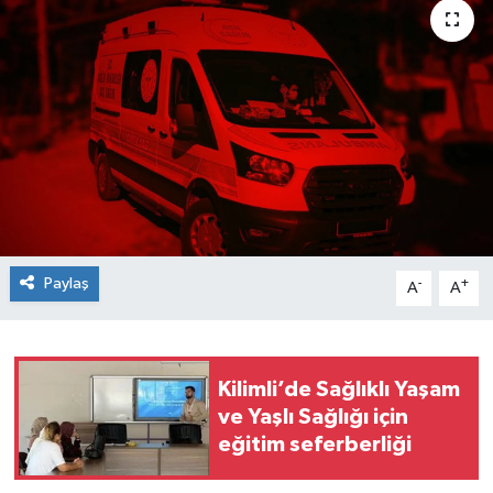
Siyaset
SPOR
YAŞAM
Zonguldak
Paylaş
-
+
A
A
Kilimli’de Sağlıklı Yaşam
ve Yaşlı Sağlığı için
eğitim seferberliği