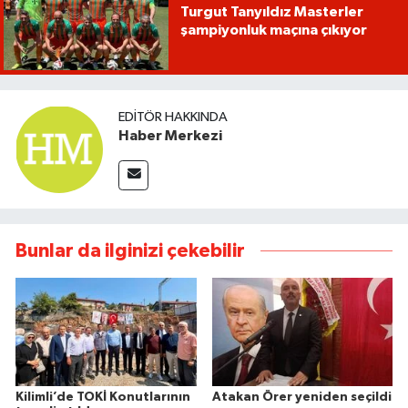
Turgut Tanyıldız Masterler
şampiyonluk maçına çıkıyor
EDITÖR HAKKINDA
Haber Merkezi
Bunlar da ilginizi çekebilir
Kilimli’de TOKİ Konutlarının
Atakan Örer yeniden seçildi