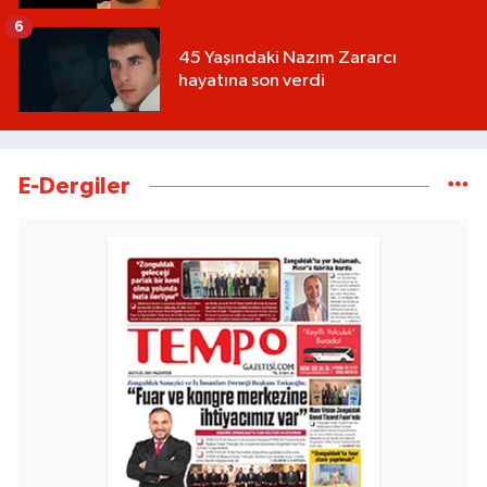
6
45 Yaşındaki Nazım Zararcı
hayatına son verdi
E-Dergiler