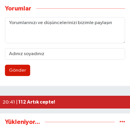
Yorumlar
Gönder
Uluslararası Tekvando Şampiyonası'nda Karadeni
11:11 |
Dünya üçüncüsü ve Türkiye Şampiyonu Zeynep Tun
11:09 |
BEUN personeli ölü bulundu
11:06 |
Düğme, Dümen, Değirmen, Define... /Zeki Tosun
21:30 |
112 Artık cepte!
20:41 |
Yükleniyor...