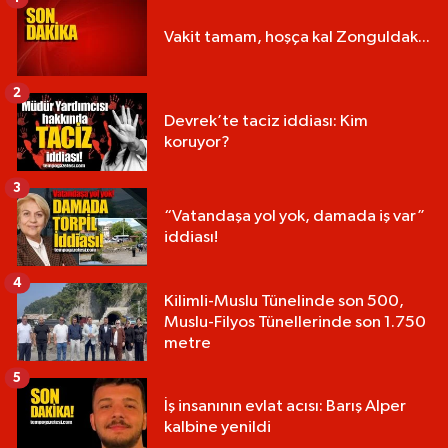
Vakit tamam, hoşça kal Zonguldak...
2
Devrek’te taciz iddiası: Kim
koruyor?
3
“Vatandaşa yol yok, damada iş var”
iddiası!
4
Kilimli-Muslu Tünelinde son 500,
Muslu-Filyos Tünellerinde son 1.750
metre
5
İş insanının evlat acısı: Barış Alper
kalbine yenildi