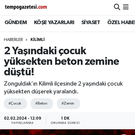
GÜNDEM
KÖŞE YAZARLARI
SİYASET
ÖZEL HABE
Alaplı
Zonguldak Nöbetçi Eczaneler
Çaycuma
Zonguldak Hava Durumu
HABERLER
KILIMLI
2 Yaşındaki çocuk
Devrek
Zonguldak Namaz Vakitleri
yüksekten beton zemine
Ereğli
Zonguldak Trafik Yoğunluk Haritası
düştü!
Zonguldak’ın Kilimli ilçesinde 2 yaşındaki çocuk
Gökçebey
Süper Lig Puan Durumu ve Fikstür
yüksekten düşerek yaralandı.
GÜNDEM
Tüm Manşetler
#Çocuk
#Beton
#Zemin
Kilimli
Son Dakika Haberleri
02.02.2024 - 12:09
1 DK
YAYINLANMA
OKUNMA SÜRESI
Kozlu
Haber Arşivi