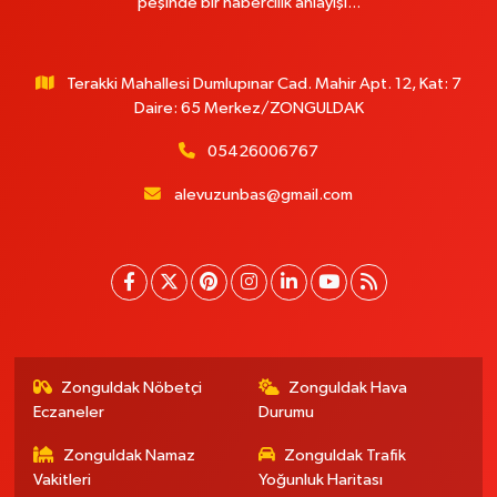
peşinde bir habercilik anlayışı...
Terakki Mahallesi Dumlupınar Cad. Mahir Apt. 12, Kat: 7
Daire: 65 Merkez/ZONGULDAK
05426006767
alevuzunbas@gmail.com
Zonguldak Nöbetçi
Zonguldak Hava
Eczaneler
Durumu
Zonguldak Namaz
Zonguldak Trafik
Vakitleri
Yoğunluk Haritası