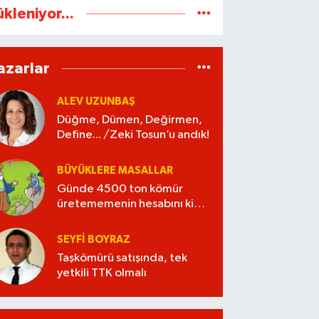
ükleniyor...
azarlar
ALEV UZUNBAŞ
Düğme, Dümen, Değirmen,
Define... /Zeki Tosun’u andık!
BÜYÜKLERE MASALLAR
Günde 4500 ton kömür
üretememenin hesabını kim
verecek?
SEYFI BOYRAZ
Taşkömürü satışında, tek
yetkili TTK olmalı