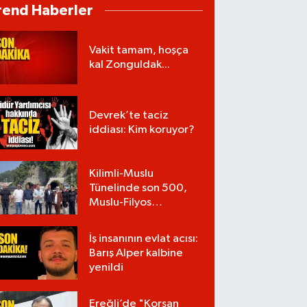
rend Haberler
Vakit tamam, hoşça
kal Zonguldak...
Devrek’te taciz
iddiası: Kim koruyor?
Kilimli-Muslu
Tünelinde son 500,
Muslu-Filyos
Tünellerinde son
1.750 metre
İş insanının evlat acısı:
Barış Alper kalbine
yenildi
Ereğli’de "Korsan