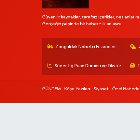
Güvenilir kaynaklar, tarafsız içerikler, net anlatım
Gerçeğin peşinde bir habercilik anlayışı...
Zonguldak Nöbetçi Eczaneler
Süper Lig Puan Durumu ve Fikstür
T
GÜNDEM
Köşe Yazıları
Siyaset
Özel Haberle