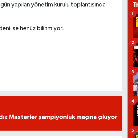
T
bugün yapılan yönetim kurulu toplantısında
1
edeni ise henüz bilinmiyor.
2
3
4
dız Masterler şampiyonluk maçına çıkıyor
5