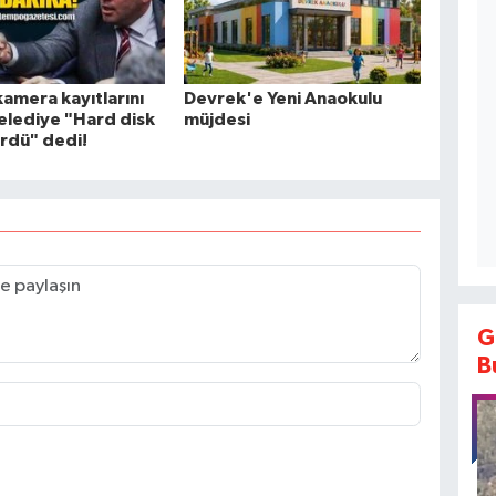
kamera kayıtlarını
Devrek'e Yeni Anaokulu
Belediye "Hard disk
müjdesi
rdü" dedi!
G
B