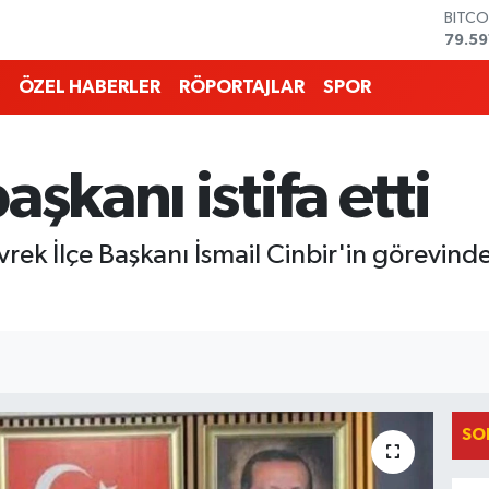
DOLA
45,4
EURO
53,3
ÖZEL HABERLER
RÖPORTAJLAR
SPOR
STERL
61,6
G.ALT
6862
aşkanı istifa etti
BİST1
14.59
BITCO
rek İlçe Başkanı İsmail Cinbir'in görevinden 
79.59
SO