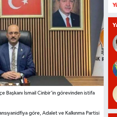
Y
Y
çe Başkanı İsmail Cinbir'in görevinden istifa
nsıyanidfiya göre, Adalet ve Kalkınma Partisi