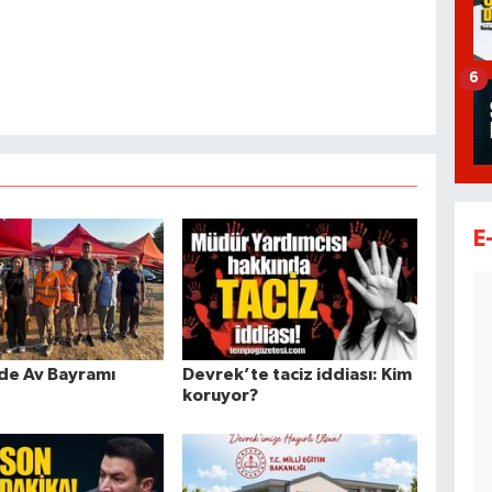
6
E
de Av Bayramı
Devrek’te taciz iddiası: Kim
koruyor?