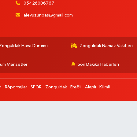
05426006767
alevuzunbas@gmail.com
:
Zonguldak Hava Durumu
Zonguldak Namaz Vakitleri
üm Manşetler
Son Dakika Haberleri
r
Röportajlar
SPOR
Zonguldak
Ereğli
Alaplı
Kilimli