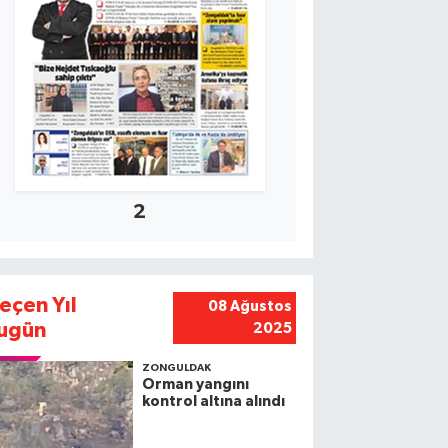
2
eçen Yıl
08 Ağustos
ugün
2025
ZONGULDAK
Orman yangını
kontrol altına alındı