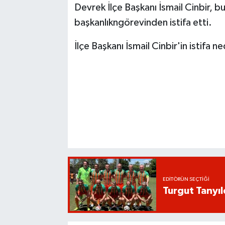
Devrek İlçe Başkanı İsmail Cinbir, 
başkanlıkngörevinden istifa etti.
İlçe Başkanı İsmail Cinbir'in istifa n
EDITÖRÜN SEÇTIĞI
Turgut Tanyıl