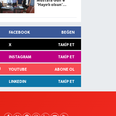
Mustafa Gün'e
'Hayırlı olsun'
ziyareti
FACEBOOK
BEĞEN
X
TAKIP ET
INSTAGRAM
TAKIP ET
YOUTUBE
ABONE OL
LINKEDIN
TAKIP ET