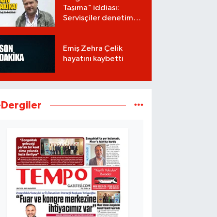
Taşıma" iddiası:
Servisçiler denetim
istiyor
Emiş Zehra Çelik
hayatını kaybetti
-Dergiler