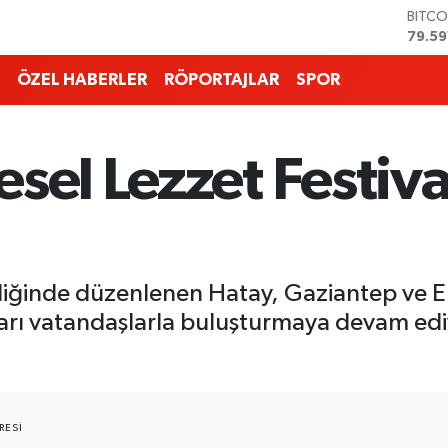
DOLA
45,4
EURO
53,3
ÖZEL HABERLER
RÖPORTAJLAR
SPOR
STERL
61,6
G.ALT
6862
sel Lezzet Festiva
BİST1
14.59
BITCO
79.59
pliğinde düzenlenen Hatay, Gaziantep ve 
atları vatandaşlarla buluşturmaya devam edi
RESI