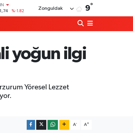
°
R
9
Zonguldak
3620
%0.02
8690
%0.19
İN
0380
%0.18
IN
,09000
%0.19
li yoğun ilgi
00
8,00
%0
IN
1,74
%-1.82
Erzurum Yöresel Lezzet
yor.
Düğme, Dümen, Değirmen, Define... /Z
21:30 |
112 Artık cepte!
20:41 |
-
+
A
A
Cumhur İttifakından Gökçebey'in Fest
20:30 |