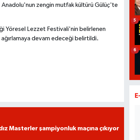
kte Anadolu'nun zengin mutfak kültürü Gülüç'te
5
i Yöresel Lezzet Festivali'nin belirlenen
 ağırlamaya devam edeceği belirtildi.
6
E
dız Masterler şampiyonluk maçına çıkıyor