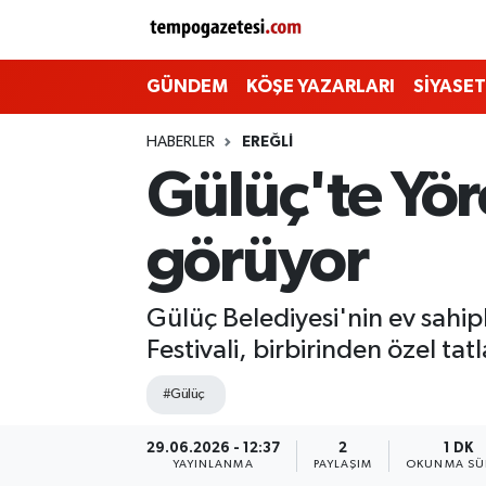
Alaplı
Zonguldak Nöbetçi Eczaneler
GÜNDEM
KÖŞE YAZARLARI
SİYASET
Çaycuma
Zonguldak Hava Durumu
HABERLER
EREĞLI
Gülüç'te Yöre
Devrek
Zonguldak Namaz Vakitleri
görüyor
Ereğli
Zonguldak Trafik Yoğunluk Haritası
Gökçebey
Süper Lig Puan Durumu ve Fikstür
Gülüç Belediyesi'nin ev sahi
Festivali, birbirinden özel t
GÜNDEM
Tüm Manşetler
#Gülüç
Kilimli
Son Dakika Haberleri
29.06.2026 - 12:37
2
1 DK
YAYINLANMA
PAYLAŞIM
OKUNMA SÜ
Kozlu
Haber Arşivi