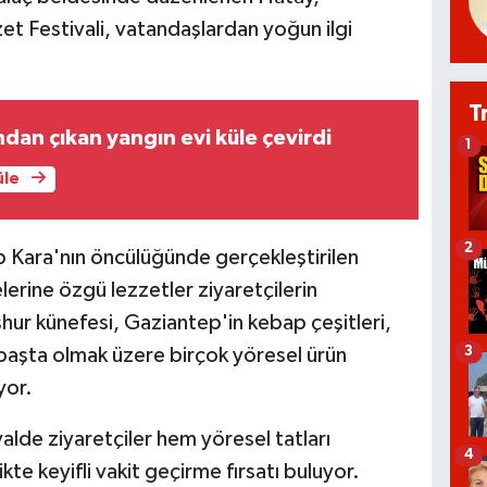
t Festivali, vatandaşlardan yoğun ilgi
T
rından çıkan yangın evi küle çevirdi
1
üle
2
 Kara'nın öncülüğünde gerçekleştirilen
lerine özgü lezzetler ziyaretçilerin
ur künefesi, Gaziantep'in kebap çeşitleri,
3
başta olmak üzere birçok yöresel ürün
yor.
alde ziyaretçiler hem yöresel tatları
4
te keyifli vakit geçirme fırsatı buluyor.