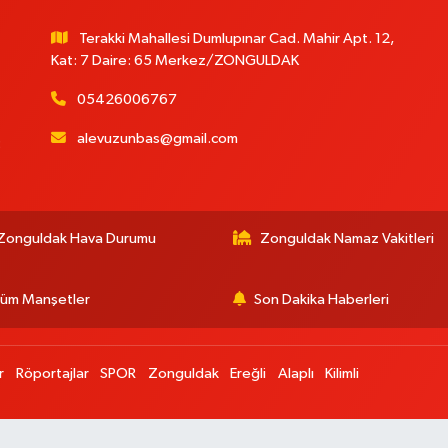
Terakki Mahallesi Dumlupınar Cad. Mahir Apt. 12,
Kat: 7 Daire: 65 Merkez/ZONGULDAK
05426006767
alevuzunbas@gmail.com
:
Zonguldak Hava Durumu
Zonguldak Namaz Vakitleri
üm Manşetler
Son Dakika Haberleri
r
Röportajlar
SPOR
Zonguldak
Ereğli
Alaplı
Kilimli