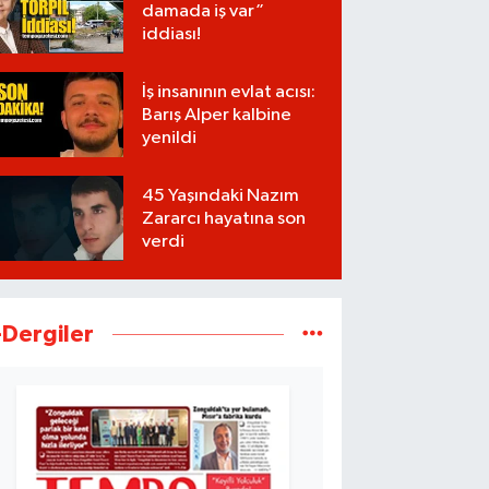
damada iş var”
iddiası!
İş insanının evlat acısı:
Barış Alper kalbine
yenildi
45 Yaşındaki Nazım
Zararcı hayatına son
verdi
-Dergiler