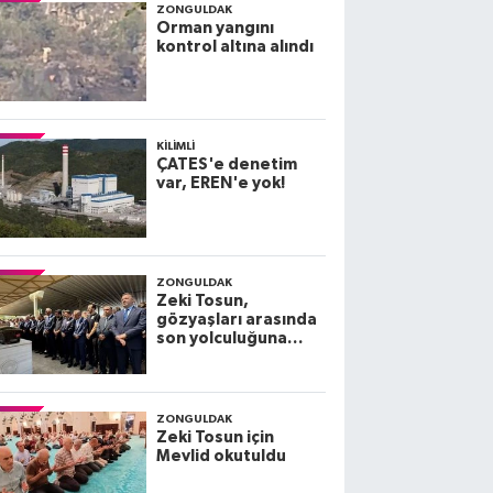
ZONGULDAK
Orman yangını
kontrol altına alındı
KILIMLI
ÇATES'e denetim
var, EREN'e yok!
ZONGULDAK
Zeki Tosun,
gözyaşları arasında
son yolculuğuna
uğurlandı
ZONGULDAK
Zeki Tosun için
Mevlid okutuldu