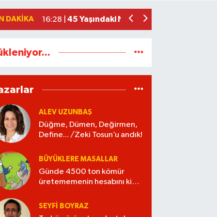
Kadın Kooperatifleri ve Kadın Girişimci
20:22 |
N DAKIKA
45 Yaşındaki Nazım Zararcı hayatına s
16:28 |
ükleniyor...
azarlar
ALEV UZUNBAŞ
Düğme, Dümen, Değirmen,
Define... /Zeki Tosun’u andık!
BÜYÜKLERE MASALLAR
Günde 4500 ton kömür
üretememenin hesabını kim
verecek?
SEYFI BOYRAZ