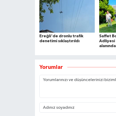
Ereğli'de dronlu trafik
Saffet B
denetimi sıklaştırıldı
Adliyesi
alanında
Yorumlar