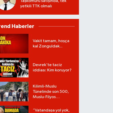
Taşkömürü satışında, tek
yetkili TTK olmalı
rend Haberler
Vakit tamam, hoşça
kal Zonguldak...
Devrek’te taciz
iddiası: Kim koruyor?
Kilimli-Muslu
Tünelinde son 500,
Muslu-Filyos
Tünellerinde son
1.750 metre
“Vatandaşa yol yok,