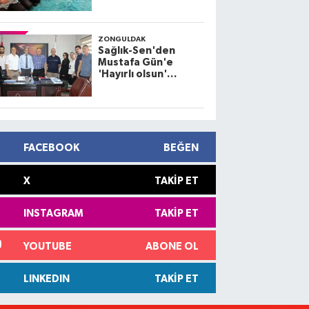
ZONGULDAK
Sağlık-Sen'den
Mustafa Gün'e
'Hayırlı olsun'
ziyareti
FACEBOOK
BEĞEN
X
TAKIP ET
INSTAGRAM
TAKIP ET
YOUTUBE
ABONE OL
LINKEDIN
TAKIP ET