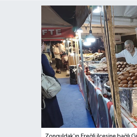
Siyaset
SPOR
YAŞAM
Zonguldak
Zonguldak'ın Ereğli ilçesine bağlı