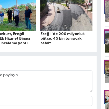
ozkurt, Ereğli
Ereğli'de 200 milyonluk
 Ek Hizmet Binası
bütçe, 45 bin ton sıcak
 inceleme yaptı
asfalt