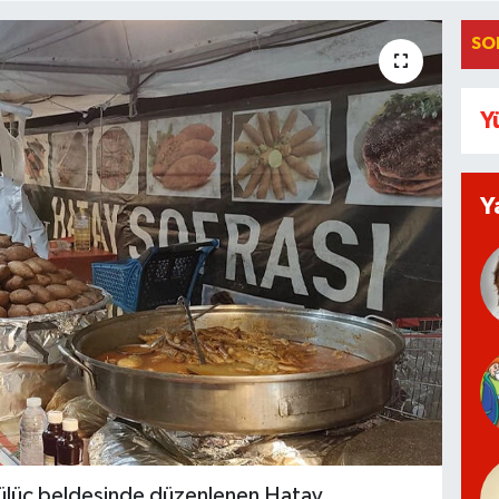
SO
Y
Y
 Gülüç beldesinde düzenlenen Hatay,