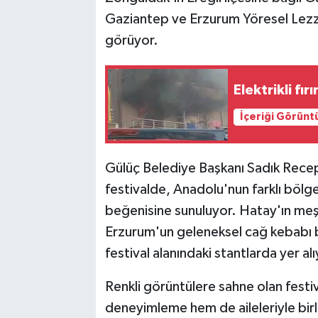
Gaziantep ve Erzurum Yöresel Lezze
görüyor.
Elektrikli fı
İçeriği Görünt
Gülüç Belediye Başkanı Sadık Recep
festivalde, Anadolu'nun farklı bölge
beğenisine sunuluyor. Hatay'ın meşh
Erzurum'un geleneksel cağ kebabı 
festival alanındaki stantlarda yer alı
Renkli görüntülere sahne olan festiv
deneyimleme hem de aileleriyle birlik