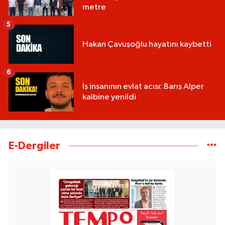
metre
5
Hakan Çavuşoğlu hayatını kaybetti
6
İş insanının evlat acısı: Barış Alper
kalbine yenildi
E-Dergiler