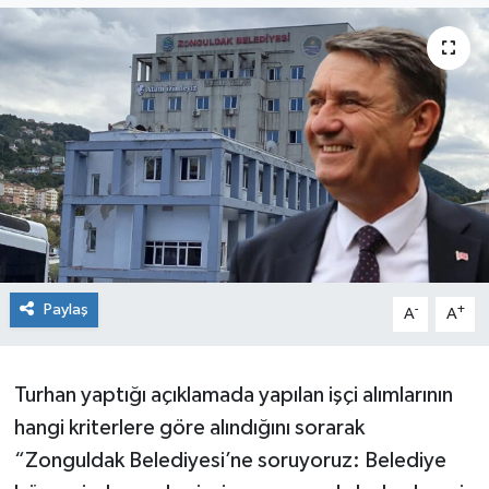
Siyaset
SPOR
YAŞAM
Zonguldak
Paylaş
-
+
A
A
Turhan yaptığı açıklamada yapılan işçi alımlarının
hangi kriterlere göre alındığını sorarak
“Zonguldak Belediyesi’ne soruyoruz: Belediye