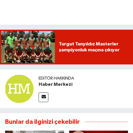
Turgut Tanyıldız Masterler
şampiyonluk maçına çıkıyor
EDITÖR HAKKINDA
Haber Merkezi
Bunlar da ilginizi çekebilir