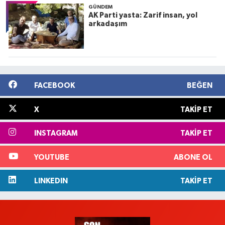
GÜNDEM
AK Parti yasta: Zarif insan, yol
arkadaşım
FACEBOOK
BEĞEN
X
TAKIP ET
INSTAGRAM
TAKIP ET
YOUTUBE
ABONE OL
LINKEDIN
TAKIP ET