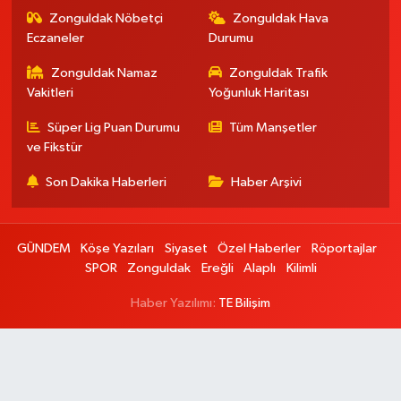
Zonguldak Nöbetçi
Zonguldak Hava
Eczaneler
Durumu
Zonguldak Namaz
Zonguldak Trafik
Vakitleri
Yoğunluk Haritası
Süper Lig Puan Durumu
Tüm Manşetler
ve Fikstür
Son Dakika Haberleri
Haber Arşivi
GÜNDEM
Köşe Yazıları
Siyaset
Özel Haberler
Röportajlar
SPOR
Zonguldak
Ereğli
Alaplı
Kilimli
Haber Yazılımı:
TE Bilişim