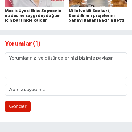
Meclis Üyesi Ekiz: Seçmenin
Milletvekili Bozkurt,
iradesine saygı duyduğum
Kandilli’nin projelerini
için partimde kaldım
Sanayi Bakanı Kacır'a iletti
Yorumlar (1)
Gönder
Zonguldakspor eski Başkanı Rıza Kerim Tanyeri’n
21:53 |
Hep bana, Rabbena! / Ahmet Çolakoğlu köylünü
21:43 |
Ülkü Ocakları’ndan BEUN Rektörü Özölçer’e ziy
17:59 |
Yeni Parti Zonguldak İl Yönetimi belli oldu
17:34 |