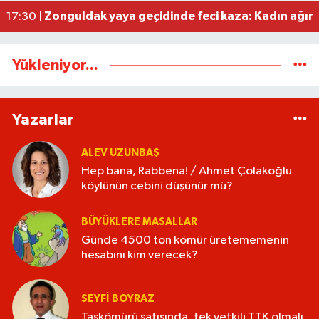
Zonguldak yaya geçidinde feci kaza: Kadın ağır 
17:30 |
Yükleniyor...
Yazarlar
ALEV UZUNBAŞ
Hep bana, Rabbena! / Ahmet Çolakoğlu
köylünün cebini düşünür mü?
BÜYÜKLERE MASALLAR
Günde 4500 ton kömür üretememenin
hesabını kim verecek?
SEYFI BOYRAZ
Taşkömürü satışında, tek yetkili TTK olmalı