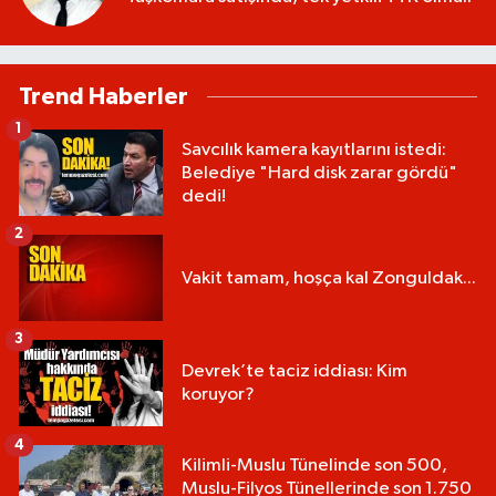
Trend Haberler
1
Savcılık kamera kayıtlarını istedi:
Belediye "Hard disk zarar gördü"
dedi!
2
Vakit tamam, hoşça kal Zonguldak...
3
Devrek’te taciz iddiası: Kim
koruyor?
4
Kilimli-Muslu Tünelinde son 500,
Muslu-Filyos Tünellerinde son 1.750