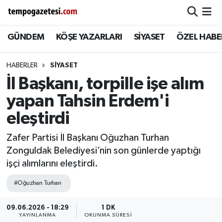
GÜNDEM
KÖŞE YAZARLARI
SİYASET
ÖZEL HABE
Alaplı
Zonguldak Nöbetçi Eczaneler
Çaycuma
Zonguldak Hava Durumu
HABERLER
SIYASET
İl Başkanı, torpille işe alım
Devrek
Zonguldak Namaz Vakitleri
yapan Tahsin Erdem'i
Ereğli
Zonguldak Trafik Yoğunluk Haritası
eleştirdi
Zafer Partisi İl Başkanı Oğuzhan Turhan
Gökçebey
Süper Lig Puan Durumu ve Fikstür
Zonguldak Belediyesi’nin son günlerde yaptığı
işçi alımlarını eleştirdi.
GÜNDEM
Tüm Manşetler
#Oğuzhan Turhan
Kilimli
Son Dakika Haberleri
09.06.2026 - 18:29
1 DK
Kozlu
Haber Arşivi
YAYINLANMA
OKUNMA SÜRESI