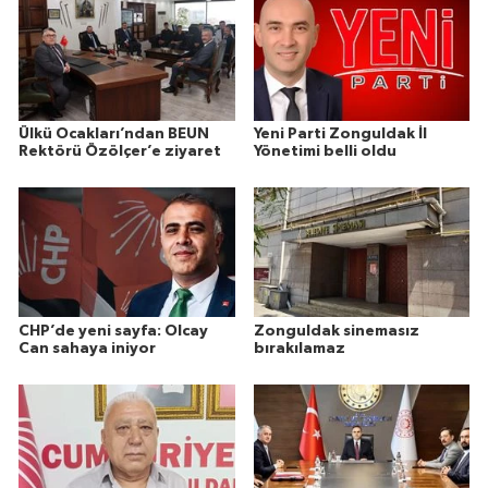
Ülkü Ocakları’ndan BEUN
Yeni Parti Zonguldak İl
Rektörü Özölçer’e ziyaret
Yönetimi belli oldu
CHP’de yeni sayfa: Olcay
Zonguldak sinemasız
Can sahaya iniyor
bırakılamaz