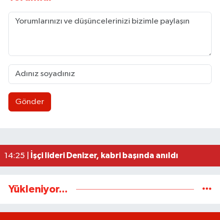
Gönder
Ülkü Ocakları’ndan BEUN Rektörü Özölçer’e ziy
17:59 |
Yeni Parti Zonguldak İl Yönetimi belli oldu
17:34 |
Zonguldak yaya geçidinde feci kaza: Kadın ağır 
17:30 |
Kozlu'da o yol trafiğe kapatılıyor
17:24 |
İşçi lideri Denizer, kabri başında anıldı
14:25 |
Yükleniyor...