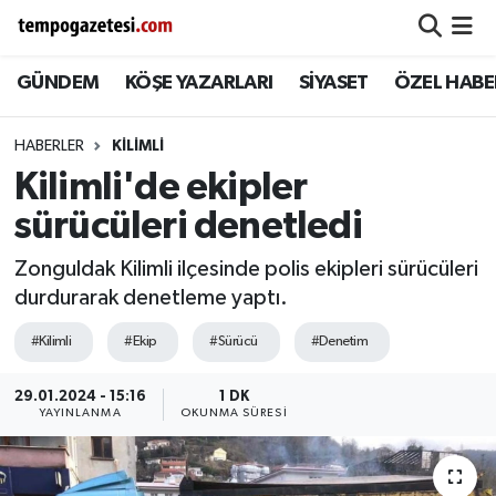
GÜNDEM
KÖŞE YAZARLARI
SİYASET
ÖZEL HABE
Alaplı
Zonguldak Nöbetçi Eczaneler
Çaycuma
Zonguldak Hava Durumu
HABERLER
KILIMLI
Kilimli'de ekipler
Devrek
Zonguldak Namaz Vakitleri
sürücüleri denetledi
Ereğli
Zonguldak Trafik Yoğunluk Haritası
Zonguldak Kilimli ilçesinde polis ekipleri sürücüleri
durdurarak denetleme yaptı.
Gökçebey
Süper Lig Puan Durumu ve Fikstür
#Kilimli
#Ekip
#Sürücü
#Denetim
GÜNDEM
Tüm Manşetler
29.01.2024 - 15:16
1 DK
YAYINLANMA
OKUNMA SÜRESI
Kilimli
Son Dakika Haberleri
Kozlu
Haber Arşivi