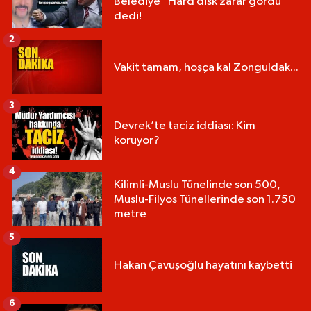
Belediye "Hard disk zarar gördü"
dedi!
2
Vakit tamam, hoşça kal Zonguldak...
3
Devrek’te taciz iddiası: Kim
koruyor?
4
Kilimli-Muslu Tünelinde son 500,
Muslu-Filyos Tünellerinde son 1.750
metre
5
Hakan Çavuşoğlu hayatını kaybetti
6