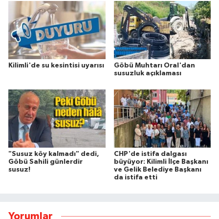
Kilimli'de su kesintisi uyarısı
Göbü Muhtarı Oral'dan
susuzluk açıklaması
"Susuz köy kalmadı" dedi,
CHP'de istifa dalgası
Göbü Sahili günlerdir
büyüyor: Kilimli İlçe Başkanı
susuz!
ve Gelik Belediye Başkanı
da istifa etti
Yorumlar