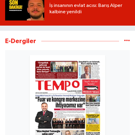
İş insanının evlat acısı: Barış Alper
kalbine yenildi
E-Dergiler