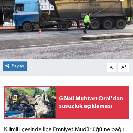
Siyaset
SPOR
YAŞAM
Zonguldak
Paylaş
-
+
A
A
Göbü Muhtarı Oral'dan
susuzluk açıklaması
Kilimli ilçesinde İlçe Emniyet Müdürlüğü'ne bağlı