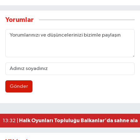
Yorumlar
Gönder
Şemsi Denizer, ölümünün yıldönümünde anılaca
16:41 |
İnşaat Mühendislerinden sert çıkış: "Sabrımız tü
13:40 |
Kilogramı 153 TL'den işlem görüyor
13:37 |
'Açık Dükkan' Otobüsü ihtiyaç sahipleri için yoll
13:35 |
Halk Oyunları Topluluğu Balkanlar'da sahne ala
13:32 |