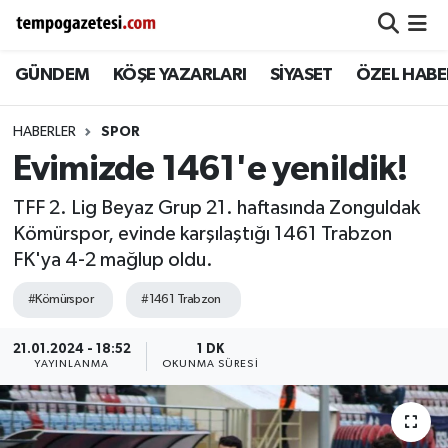
GÜNDEM
KÖŞE YAZARLARI
SİYASET
ÖZEL HABE
Alaplı
Zonguldak Nöbetçi Eczaneler
Çaycuma
Zonguldak Hava Durumu
HABERLER
SPOR
Evimizde 1461'e yenildik!
Devrek
Zonguldak Namaz Vakitleri
TFF 2. Lig Beyaz Grup 21. haftasında Zonguldak
Ereğli
Zonguldak Trafik Yoğunluk Haritası
Kömürspor, evinde karşılaştığı 1461 Trabzon
FK'ya 4-2 mağlup oldu.
Gökçebey
Süper Lig Puan Durumu ve Fikstür
#Kömürspor
#1461 Trabzon
GÜNDEM
Tüm Manşetler
21.01.2024 - 18:52
1 DK
YAYINLANMA
OKUNMA SÜRESI
Kilimli
Son Dakika Haberleri
Kozlu
Haber Arşivi