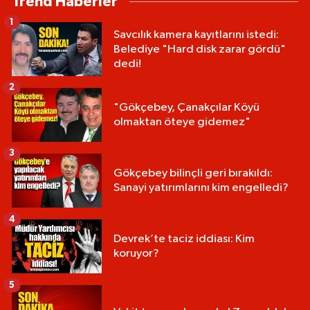
Trend Haberler
1
Savcılık kamera kayıtlarını istedi:
Belediye "Hard disk zarar gördü"
dedi!
2
"Gökçebey, Çanakçılar Köyü
olmaktan öteye gidemez"
3
Gökçebey bilinçli geri bırakıldı:
Sanayi yatırımlarını kim engelledi?
4
Devrek’te taciz iddiası: Kim
koruyor?
5