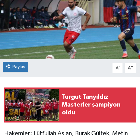
Siyaset
SPOR
YAŞAM
Zonguldak
Paylaş
-
+
A
A
Turgut Tanyıldız
Masterler şampiyon
oldu
Hakemler: Lütfullah Aslan, Burak Gültek, Metin