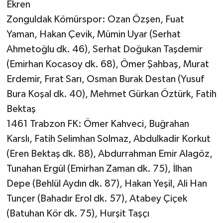
Ekren
Zonguldak Kömürspor: Ozan Özşen, Fuat
Yaman, Hakan Çevik, Mümin Uyar (Serhat
Ahmetoğlu dk. 46), Serhat Doğukan Taşdemir
(Emirhan Kocasoy dk. 68), Ömer Şahbaş, Murat
Erdemir, Fırat Sarı, Osman Burak Destan (Yusuf
Bura Koşal dk. 40), Mehmet Gürkan Öztürk, Fatih
Bektaş
1461 Trabzon FK: Ömer Kahveci, Buğrahan
Karslı, Fatih Selimhan Solmaz, Abdulkadir Korkut
(Eren Bektaş dk. 88), Abdurrahman Emir Alagöz,
Tunahan Ergül (Emirhan Zaman dk. 75), İlhan
Depe (Behlül Aydın dk. 87), Hakan Yeşil, Ali Han
Tunçer (Bahadır Erol dk. 57), Atabey Çiçek
(Batuhan Kör dk. 75), Hurşit Taşçı