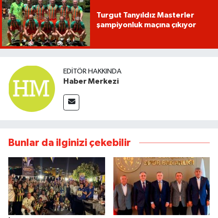
Turgut Tanyıldız Masterler
şampiyonluk maçına çıkıyor
EDITÖR HAKKINDA
Haber Merkezi
Bunlar da ilginizi çekebilir