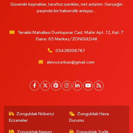
Güvenilir kaynaklar, tarafsız içerikler, net anlatım: Gerçeğin
peşinde bir habercilik anlayışı...
Terakki Mahallesi Dumlupınar Cad. Mahir Apt. 12, Kat: 7
Daire: 65 Merkez/ZONGULDAK
05426006767
alevuzunbas@gmail.com
Zonguldak Nöbetçi
Zonguldak Hava
Eczaneler
Durumu
Zonguldak Namaz
Zonguldak Trafik