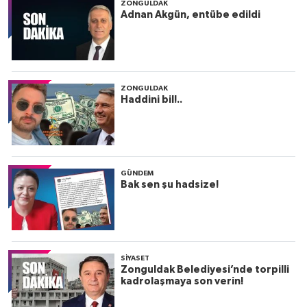
ZONGULDAK
Adnan Akgün, entübe edildi
ZONGULDAK
Haddini bil!..
GÜNDEM
Bak sen şu hadsize!
SIYASET
Zonguldak Belediyesi’nde torpilli
kadrolaşmaya son verin!