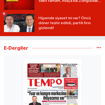
Vakit tamam, hoşça kal Zonguldak...
6
Hijyende siyaset mi var? Öncü
döner teşhir edildi, partili fırın
gizlendi!
E-Dergiler