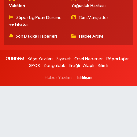
Vakitleri
Yoğunluk Haritası
Süper Lig Puan Durumu
Tüm Manşetler
ve Fikstür
Son Dakika Haberleri
Haber Arşivi
GÜNDEM
Köşe Yazıları
Siyaset
Özel Haberler
Röportajlar
SPOR
Zonguldak
Ereğli
Alaplı
Kilimli
Haber Yazılımı:
TE Bilişim