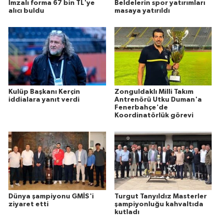
İmzalı forma 67 bin TL'ye
Beldelerin spor yatırımları
alıcı buldu
masaya yatırıldı
Kulüp Başkanı Kerçin
Zonguldaklı Milli Takım
iddialara yanıt verdi
Antrenörü Utku Duman'a
Fenerbahçe'de
Koordinatörlük görevi
Dünya şampiyonu GMİS'i
Turgut Tanyıldız Masterler
ziyaret etti
şampiyonluğu kahvaltıda
kutladı