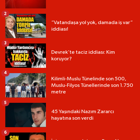
2
“Vatandaşa yol yok, damada iş var”
iddiası!
3
Devrek’te taciz iddiası: Kim
koruyor?
4
Kilimli-Muslu Tünelinde son 500,
Muslu-Filyos Tünellerinde son 1.750
metre
5
45 Yaşındaki Nazım Zararcı
hayatına son verdi
6