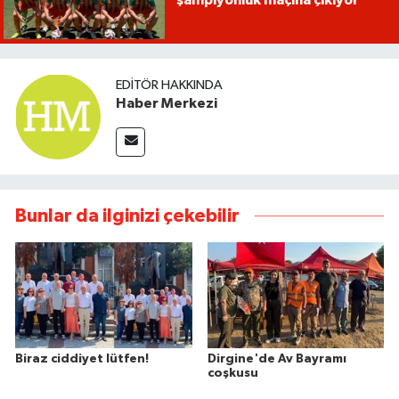
şampiyonluk maçına çıkıyor
EDITÖR HAKKINDA
Haber Merkezi
Bunlar da ilginizi çekebilir
Biraz ciddiyet lütfen!
Dirgine'de Av Bayramı
coşkusu