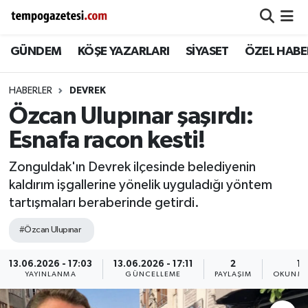
GÜNDEM
KÖŞE YAZARLARI
SİYASET
ÖZEL HABE
Alaplı
Zonguldak Nöbetçi Eczaneler
Çaycuma
Zonguldak Hava Durumu
HABERLER
DEVREK
Özcan Ulupınar şaşırdı:
Devrek
Zonguldak Namaz Vakitleri
Esnafa racon kesti!
Ereğli
Zonguldak Trafik Yoğunluk Haritası
Zonguldak'ın Devrek ilçesinde belediyenin
kaldırım işgallerine yönelik uyguladığı yöntem
Gökçebey
Süper Lig Puan Durumu ve Fikstür
tartışmaları beraberinde getirdi.
GÜNDEM
Tüm Manşetler
#Özcan Ulupınar
Kilimli
Son Dakika Haberleri
13.06.2026 - 17:03
13.06.2026 - 17:11
2
1 
YAYINLANMA
GÜNCELLEME
PAYLAŞIM
OKUNMA
Kozlu
Haber Arşivi