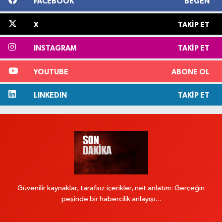
FACEBOOK
BEĞEN
X
TAKIP ET
INSTAGRAM
TAKIP ET
YOUTUBE
ABONE OL
LINKEDIN
TAKIP ET
Güvenilir kaynaklar, tarafsız içerikler, net anlatım: Gerçeğin
peşinde bir habercilik anlayışı...