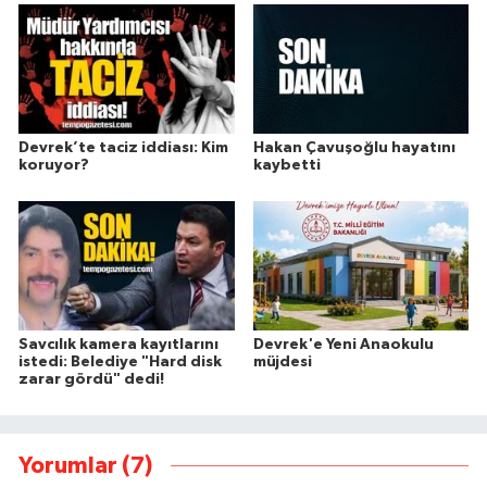
Devrek’te taciz iddiası: Kim
Hakan Çavuşoğlu hayatını
koruyor?
kaybetti
Savcılık kamera kayıtlarını
Devrek'e Yeni Anaokulu
istedi: Belediye "Hard disk
müjdesi
zarar gördü" dedi!
Yorumlar (7)