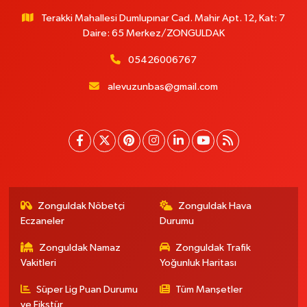
Terakki Mahallesi Dumlupınar Cad. Mahir Apt. 12, Kat: 7
Daire: 65 Merkez/ZONGULDAK
05426006767
alevuzunbas@gmail.com
Zonguldak Nöbetçi
Zonguldak Hava
Eczaneler
Durumu
Zonguldak Namaz
Zonguldak Trafik
Vakitleri
Yoğunluk Haritası
Süper Lig Puan Durumu
Tüm Manşetler
ve Fikstür