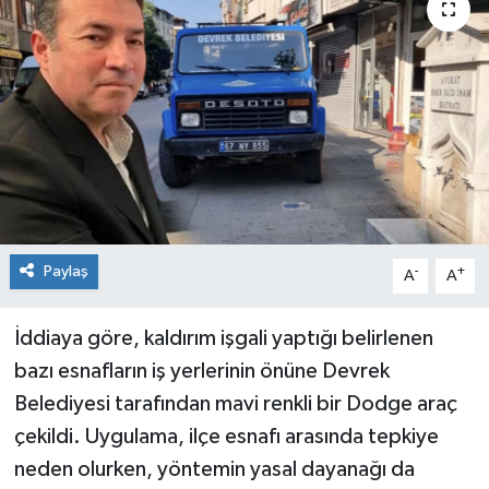
Siyaset
SPOR
YAŞAM
Zonguldak
Paylaş
-
+
A
A
İddiaya göre, kaldırım işgali yaptığı belirlenen
bazı esnafların iş yerlerinin önüne Devrek
Belediyesi tarafından mavi renkli bir Dodge araç
çekildi. Uygulama, ilçe esnafı arasında tepkiye
neden olurken, yöntemin yasal dayanağı da