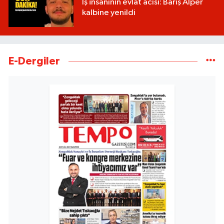
İş insanının evlat acısı: Barış Alper
kalbine yenildi
E-Dergiler