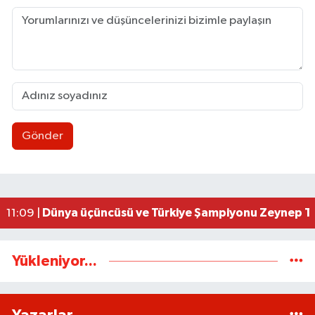
Gönder
Ereğli’de feci kaza: 18 yaşındaki Miraç hayatını 
23:02 |
İşçi sorunları masaya yatırıldı
18:07 |
AK Parti İstişare toplantısı düzenlendi
18:02 |
Uluslararası Tekvando Şampiyonası'nda Karadeni
11:11 |
Dünya üçüncüsü ve Türkiye Şampiyonu Zeynep Tun
11:09 |
Yükleniyor...