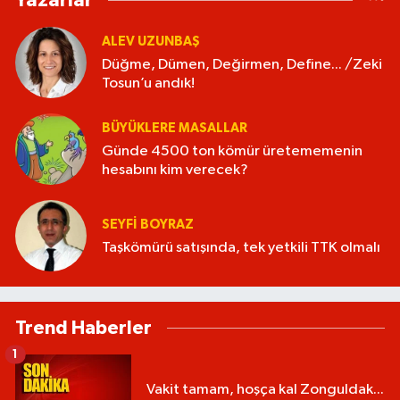
Yazarlar
ALEV UZUNBAŞ
Düğme, Dümen, Değirmen, Define... /Zeki
Tosun’u andık!
BÜYÜKLERE MASALLAR
Günde 4500 ton kömür üretememenin
hesabını kim verecek?
SEYFI BOYRAZ
Taşkömürü satışında, tek yetkili TTK olmalı
Trend Haberler
1
Vakit tamam, hoşça kal Zonguldak...