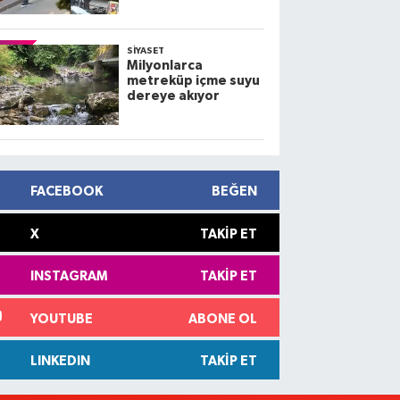
kamerada; 3 yaralı
SIYASET
Milyonlarca
metreküp içme suyu
dereye akıyor
FACEBOOK
BEĞEN
X
TAKIP ET
INSTAGRAM
TAKIP ET
YOUTUBE
ABONE OL
LINKEDIN
TAKIP ET