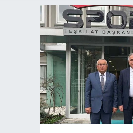
Siyaset
SPOR
YAŞAM
Zonguldak