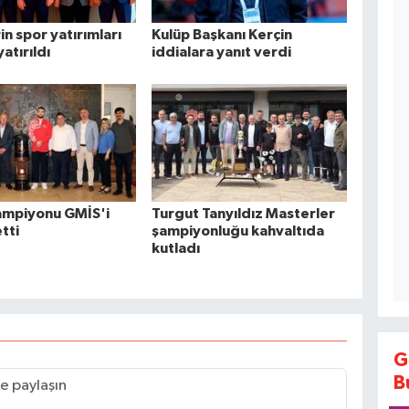
in spor yatırımları
Kulüp Başkanı Kerçin
atırıldı
iddialara yanıt verdi
ampiyonu GMİS'i
Turgut Tanyıldız Masterler
tti
şampiyonluğu kahvaltıda
kutladı
G
B