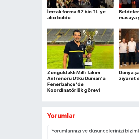
İmzalı forma 67 bin TL'ye
Beldeler
alıcı buldu
masaya y
Zonguldaklı Milli Takım
Dünya ş
Antrenörü Utku Duman'a
ziyaret e
Fenerbahçe'de
Koordinatörlük görevi
Yorumlar