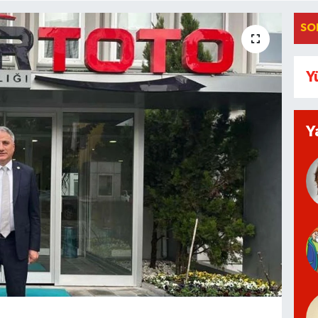
SO
Y
Y