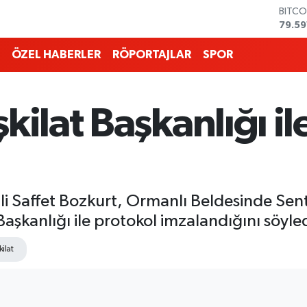
DOLA
45,4
EURO
53,3
ÖZEL HABERLER
RÖPORTAJLAR
SPOR
STERL
61,6
G.ALT
6862
kilat Başkanlığı il
BİST1
14.59
BITCO
79.59
li Saffet Bozkurt, Ormanlı Beldesinde Sent
 Başkanlığı ile protokol imzalandığını söyled
ilat