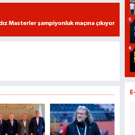
5
dız Masterler şampiyonluk maçına çıkıyor
6
E