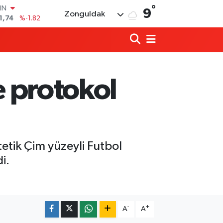
°
R
9
Zonguldak
3620
%0.02
8690
%0.19
İN
0380
%0.18
IN
,09000
%0.19
e protokol
00
8,00
%0
IN
1,74
%-1.82
etik Çim yüzeyli Futbol
i.
Ülkü Ocakları’ndan BEUN Rektörü Özöl
17:59 |
Yeni Parti Zonguldak İl Yönetimi belli o
17:34 |
-
+
A
A
Zonguldak yaya geçidinde feci kaza: K
17:30 |