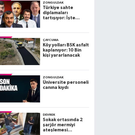
ZONGULDAK
Türkiye sahte
diplamaları
tartışıyor: İşte
Zonguldak
Milletvekillerinin
diplomaları
ÇAYCUMA
Köy yolları BSK asfalt
kaplanıyor: 10 Bin
kişi yararlanacak
ZONGULDAK
Üniversite personeli
canına kıydı
DEVREK
Sokak ortasında 2
şarjör mermiyi
ateşlemesi