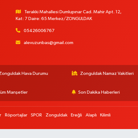
Terakki Mahallesi Dumlupınar Cad. Mahir Apt. 12,
Kat: 7 Daire: 65 Merkez/ZONGULDAK
05426006767
alevuzunbas@gmail.com
:
Zonguldak Hava Durumu
Zonguldak Namaz Vakitleri
üm Manşetler
Son Dakika Haberleri
r
Röportajlar
SPOR
Zonguldak
Ereğli
Alaplı
Kilimli