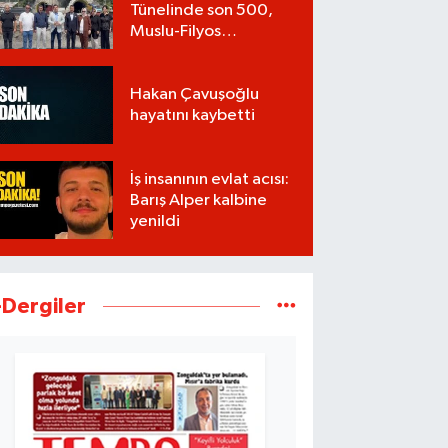
Tünelinde son 500,
Muslu-Filyos
Tünellerinde son
1.750 metre
Hakan Çavuşoğlu
hayatını kaybetti
İş insanının evlat acısı:
Barış Alper kalbine
yenildi
-Dergiler