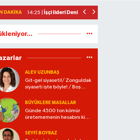
Kozlu'da o yol trafiğe kapatılıyor
17:24 |
N DAKIKA
İşçi lideri Denizer, kabri başında anıldı
14:25 |
ükleniyor...
azarlar
ALEV UZUNBAŞ
Git-gel siyaseti!/ Zonguldak
siyaseti işte böyle! / Boş
kaleye gol!
BÜYÜKLERE MASALLAR
Günde 4500 ton kömür
üretememenin hesabını kim
verecek?
SEYFI BOYRAZ