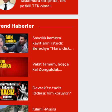
Taşkömürü satışında, tek
yetkili TTK olmalı
rend Haberler
Savcılık kamera
kayıtlarını istedi:
Belediye "Hard disk
zarar gördü" dedi!
Vakit tamam, hoşça
kal Zonguldak...
Devrek’te taciz
iddiası: Kim koruyor?
Kilimli-Muslu