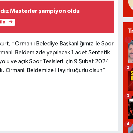
ldız Masterler şampiyon oldu
üle
T
1
kurt, “Ormanlı Belediye Başkanlığımız ile Spor
Ormanlı Beldemizde yapılacak 1 adet Sentetik
yolu ve açık Spor Tesisleri için 9 Şubat 2024
2
ndı. Ormanlı Beldemize Hayırlı uğurlu olsun”
3
4