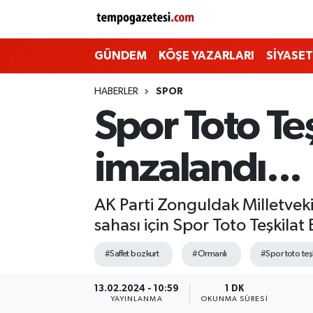
Alaplı
Zonguldak Nöbetçi Eczaneler
GÜNDEM
KÖŞE YAZARLARI
SİYASET
Çaycuma
Zonguldak Hava Durumu
HABERLER
SPOR
Spor Toto Teş
Devrek
Zonguldak Namaz Vakitleri
imzalandı...
Ereğli
Zonguldak Trafik Yoğunluk Haritası
Gökçebey
Süper Lig Puan Durumu ve Fikstür
AK Parti Zonguldak Milletveki
sahası için Spor Toto Teşkilat
GÜNDEM
Tüm Manşetler
#Saffet bozkurt
#Ormanlı
#Spor toto teşk
Kilimli
Son Dakika Haberleri
13.02.2024 - 10:59
1 DK
YAYINLANMA
OKUNMA SÜRESI
Kozlu
Haber Arşivi