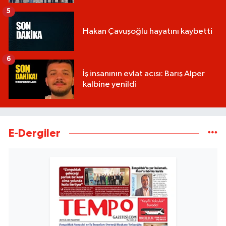
5
Hakan Çavuşoğlu hayatını kaybetti
6
İş insanının evlat acısı: Barış Alper
kalbine yenildi
E-Dergiler