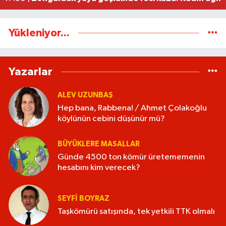
Yükleniyor...
Yazarlar
ALEV UZUNBAŞ
Hep bana, Rabbena! / Ahmet Çolakoğlu
köylünün cebini düşünür mü?
BÜYÜKLERE MASALLAR
Günde 4500 ton kömür üretememenin
hesabını kim verecek?
SEYFI BOYRAZ
Taşkömürü satışında, tek yetkili TTK olmalı