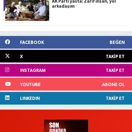
AK Parti yasta: Zarif insan, yol
arkadaşım
FACEBOOK
BEĞEN
X
TAKIP ET
INSTAGRAM
TAKIP ET
YOUTUBE
ABONE OL
LINKEDIN
TAKIP ET