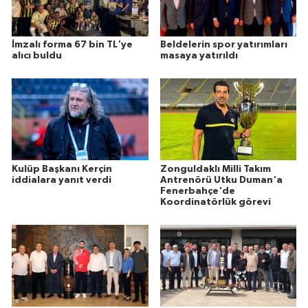
İmzalı forma 67 bin TL'ye
Beldelerin spor yatırımları
alıcı buldu
masaya yatırıldı
Kulüp Başkanı Kerçin
Zonguldaklı Milli Takım
iddialara yanıt verdi
Antrenörü Utku Duman'a
Fenerbahçe'de
Koordinatörlük görevi