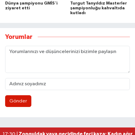
Dünya şampiyonu GMİS'i
Turgut Tanyıldız Masterler
ziyaret etti
şampiyonluğu kahvaltıda
kutladı
Yorumlar
Gönder
Zonguldakspor eski Başkanı Rıza Kerim Tanyeri’n
21:53 |
Hep bana, Rabbena! / Ahmet Çolakoğlu köylünü
21:43 |
Ülkü Ocakları’ndan BEUN Rektörü Özölçer’e ziy
17:59 |
Yeni Parti Zonguldak İl Yönetimi belli oldu
17:34 |
Zonguldak yaya geçidinde feci kaza: Kadın ağır 
17:30 |