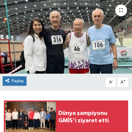
Siyaset
SPOR
YAŞAM
Zonguldak
Paylaş
-
+
A
A
Dünya şampiyonu
GMİS'i ziyaret etti