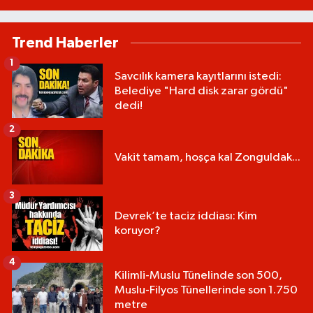
Trend Haberler
1
Savcılık kamera kayıtlarını istedi:
Belediye "Hard disk zarar gördü"
dedi!
2
Vakit tamam, hoşça kal Zonguldak...
3
Devrek’te taciz iddiası: Kim
koruyor?
4
Kilimli-Muslu Tünelinde son 500,
Muslu-Filyos Tünellerinde son 1.750
metre