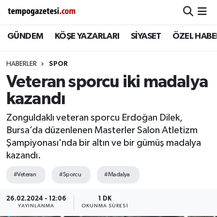
GÜNDEM
KÖŞE YAZARLARI
SİYASET
ÖZEL HABE
Alaplı
Zonguldak Nöbetçi Eczaneler
Çaycuma
Zonguldak Hava Durumu
HABERLER
SPOR
Veteran sporcu iki madalya
Devrek
Zonguldak Namaz Vakitleri
kazandı
Ereğli
Zonguldak Trafik Yoğunluk Haritası
Zonguldaklı veteran sporcu Erdoğan Dilek,
Bursa’da düzenlenen Masterler Salon Atletizm
Gökçebey
Süper Lig Puan Durumu ve Fikstür
Şampiyonası'nda bir altın ve bir gümüş madalya
kazandı.
GÜNDEM
Tüm Manşetler
#Veteran
#Sporcu
#Madalya
Kilimli
Son Dakika Haberleri
26.02.2024 - 12:06
1 DK
YAYINLANMA
OKUNMA SÜRESI
Kozlu
Haber Arşivi