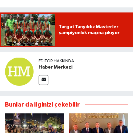
Turgut Tanyıldız Masterler
şampiyonluk maçına çıkıyor
EDITÖR HAKKINDA
Haber Merkezi
Bunlar da ilginizi çekebilir