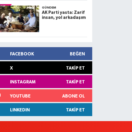
GÜNDEM
AK Parti yasta: Zarif
insan, yol arkadaşım
FACEBOOK
BEĞEN
X
TAKIP ET
INSTAGRAM
TAKIP ET
YOUTUBE
ABONE OL
LINKEDIN
TAKIP ET