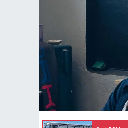
Siyaset
SPOR
YAŞAM
Zonguldak