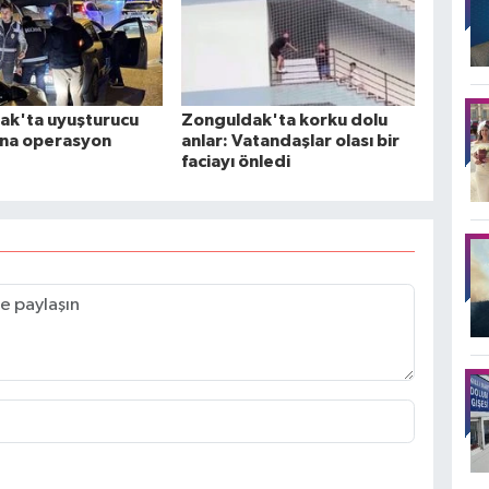
ak'ta uyuşturucu
Zonguldak'ta korku dolu
rına operasyon
anlar: Vatandaşlar olası bir
faciayı önledi