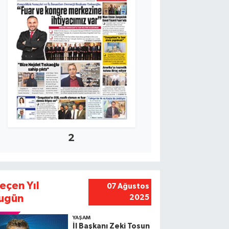
2
eçen Yıl
07 Ağustos
ugün
2025
YAŞAM
İl Başkanı Zeki Tosun