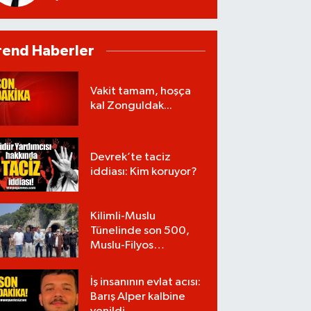
rend Haberler
Vakit tamam, hoşça
kal Zonguldak...
Devrek’te taciz
iddiası: Kim koruyor?
Kilimli-Muslu
Tünelinde son 500,
Muslu-Filyos
Tünellerinde son
1.750 metre
İş insanının evlat acısı:
Barış Alper kalbine