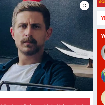
SO
Y
Y