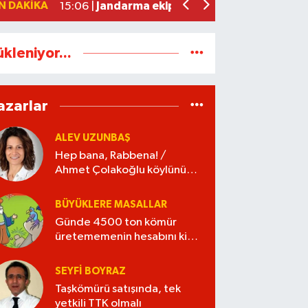
N DAKIKA
Jandarma ekipleri alev alan araçtan sü
15:06 |
ükleniyor...
azarlar
ALEV UZUNBAŞ
Hep bana, Rabbena! /
Ahmet Çolakoğlu köylünün
cebini düşünür mü?
BÜYÜKLERE MASALLAR
Günde 4500 ton kömür
üretememenin hesabını kim
verecek?
SEYFI BOYRAZ
Taşkömürü satışında, tek
yetkili TTK olmalı