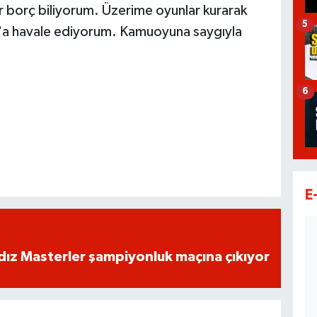
r borç biliyorum. Üzerime oyunlar kurarak
5
ah'a havale ediyorum. Kamuoyuna saygıyla
6
E
dız Masterler şampiyonluk maçına çıkıyor