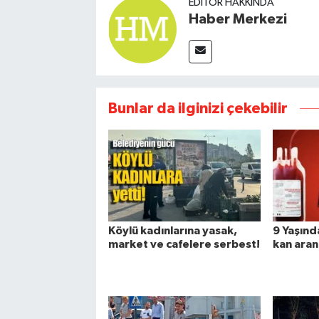
EDITÖR HAKKINDA
Haber Merkezi
Bunlar da ilginizi çekebilir
Köylü kadınlarına yasak,
9 Yaşında
market ve cafelere serbest!
kan aran