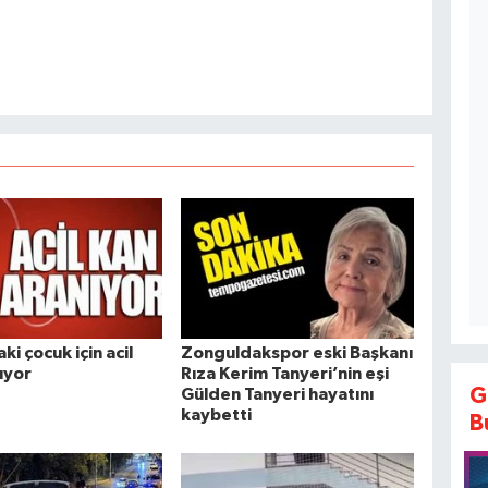
ki çocuk için acil
Zonguldakspor eski Başkanı
ıyor
Rıza Kerim Tanyeri’nin eşi
G
Gülden Tanyeri hayatını
kaybetti
B