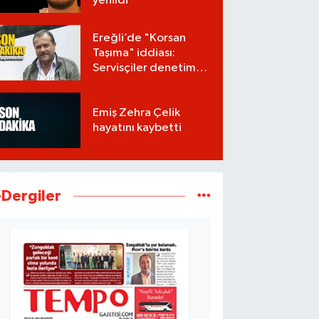
yenildi
Ereğli’de "Korsan
Taşıma" iddiası:
Servisçiler denetim
istiyor
Emiş Zehra Çelik
hayatını kaybetti
-Dergiler