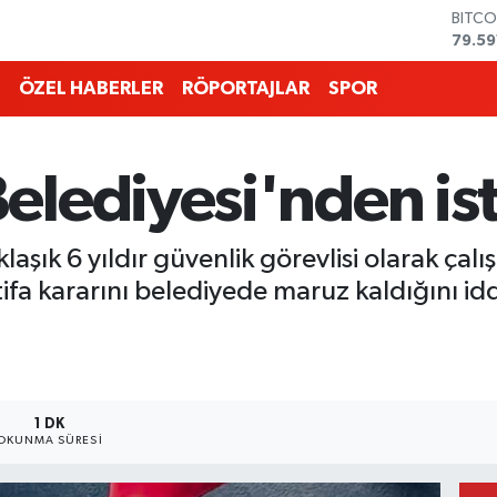
DOLA
45,4
EURO
53,3
ÖZEL HABERLER
RÖPORTAJLAR
SPOR
STERL
61,6
G.ALT
6862
lediyesi'nden isti
BİST1
14.59
BITCO
aşık 6 yıldır güvenlik görevlisi olarak ça
79.59
tifa kararını belediyede maruz kaldığını id
1 DK
OKUNMA SÜRESI