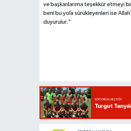
ve başkanlarıma teşekkür etmeyi bi
beni bu yola sürükleyenleri ise All
duyurulur."
EDITÖRÜN SEÇTIĞI
Turgut Tanyıl