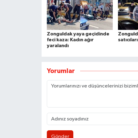
Zonguldak yaya geçidinde
Zonguld
feci kaza: Kadın ağır
satıcıla
yaralandı
Yorumlar
Gönder