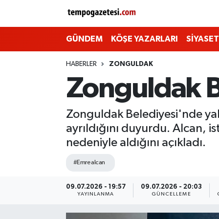
Alaplı
Zonguldak Nöbetçi Eczaneler
GÜNDEM
KÖŞE YAZARLARI
SİYASET
Çaycuma
Zonguldak Hava Durumu
HABERLER
ZONGULDAK
Zonguldak Be
Devrek
Zonguldak Namaz Vakitleri
Ereğli
Zonguldak Trafik Yoğunluk Haritası
Zonguldak Belediyesi'nde yakl
ayrıldığını duyurdu. Alcan, is
Gökçebey
Süper Lig Puan Durumu ve Fikstür
nedeniyle aldığını açıkladı.
GÜNDEM
Tüm Manşetler
#Emre alcan
Kilimli
Son Dakika Haberleri
09.07.2026 - 19:57
09.07.2026 - 20:03
YAYINLANMA
GÜNCELLEME
Kozlu
Haber Arşivi