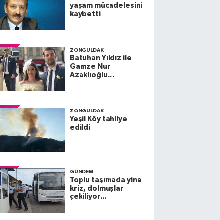
yaşam mücadelesini
kaybetti
ZONGULDAK
Batuhan Yıldız ile
Gamze Nur
Azaklıoğlu
dünyaevine giriyor
ZONGULDAK
Yeşil Köy tahliye
edildi
GÜNDEM
Toplu taşımada yine
kriz, dolmuşlar
çekiliyor...