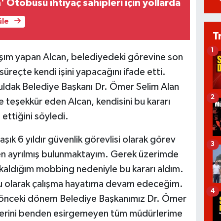
' Otobüsü ihtiyaç sahipleri için yollarda
üle
T
1
şım yapan Alcan, belediyedeki görevine son
süreçte kendi işini yapacağını ifade etti.
dak Belediye Başkanı Dr. Ömer Selim Alan
2
re teşekkür eden Alcan, kendisini bu kararı
 ettiğini söyledi.
şık 6 yıldır güvenlik görevlisi olarak görev
3
n ayrılmış bulunmaktayım. Gerek üzerimde
 kaldığım mobbing nedeniyle bu kararı aldım.
onu olarak çalışma hayatıma devam edeceğim.
4
 önceki dönem Belediye Başkanımız Dr. Ömer
lerini benden esirgemeyen tüm müdürlerime