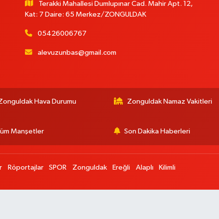
Terakki Mahallesi Dumlupınar Cad. Mahir Apt. 12,
Kat: 7 Daire: 65 Merkez/ZONGULDAK
05426006767
alevuzunbas@gmail.com
:
Zonguldak Hava Durumu
Zonguldak Namaz Vakitleri
üm Manşetler
Son Dakika Haberleri
r
Röportajlar
SPOR
Zonguldak
Ereğli
Alaplı
Kilimli