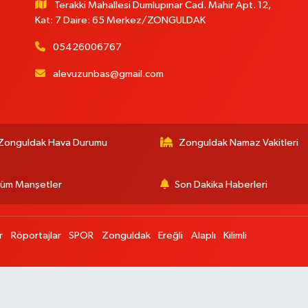
Terakki Mahallesi Dumlupınar Cad. Mahir Apt. 12,
Kat: 7 Daire: 65 Merkez/ZONGULDAK
05426006767
alevuzunbas@gmail.com
:
Zonguldak Hava Durumu
Zonguldak Namaz Vakitleri
üm Manşetler
Son Dakika Haberleri
r
Röportajlar
SPOR
Zonguldak
Ereğli
Alaplı
Kilimli