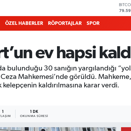
DOLA
45,4
EURO
53,3
ÖZEL HABERLER
RÖPORTAJLAR
SPOR
STERL
61,6
G.ALT
6862
t’un ev hapsi kaldı
BİST1
14.59
BITCO
da bulunduğu 30 sanığın yargılandığı “yols
79.59
 Ceza Mahkemesi’nde görüldü. Mahkeme, 
 kelepçenin kaldırılmasına karar verdi.
1
1 DK
YLAŞIM
OKUNMA SÜRESI