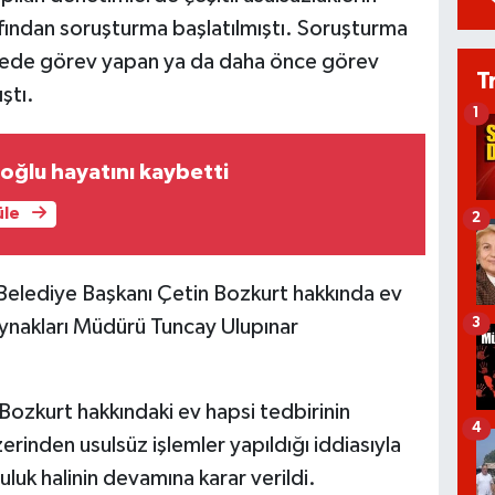
rafından soruşturma başlatılmıştı. Soruşturma
ede görev yapan ya da daha önce görev
T
ştı.
1
ğlu hayatını kaybetti
üle
2
Belediye Başkanı Çetin Bozkurt hakkında ev
3
aynakları Müdürü Tuncay Ulupınar
Bozkurt hakkındaki ev hapsi tedbirinin
4
zerinden usulsüz işlemler yapıldığı iddiasıyla
uluk halinin devamına karar verildi.