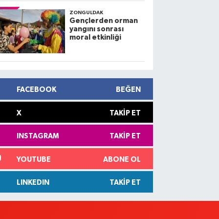
ZONGULDAK
Gençlerden orman
yangını sonrası
moral etkinliği
FACEBOOK
BEĞEN
X
TAKIP ET
INSTAGRAM
TAKIP ET
YOUTUBE
ABONE OL
LINKEDIN
TAKIP ET