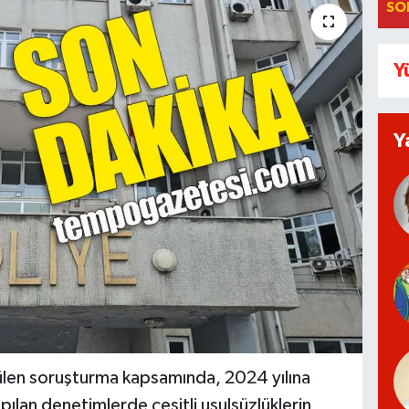
SO
Y
Y
ülen soruşturma kapsamında, 2024 yılına
apılan denetimlerde çeşitli usulsüzlüklerin