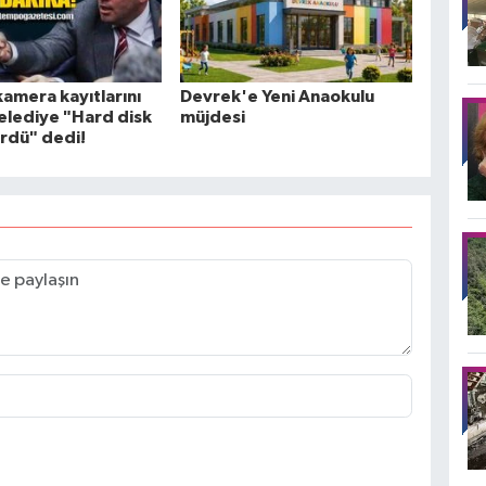
kamera kayıtlarını
Devrek'e Yeni Anaokulu
Belediye "Hard disk
müjdesi
rdü" dedi!