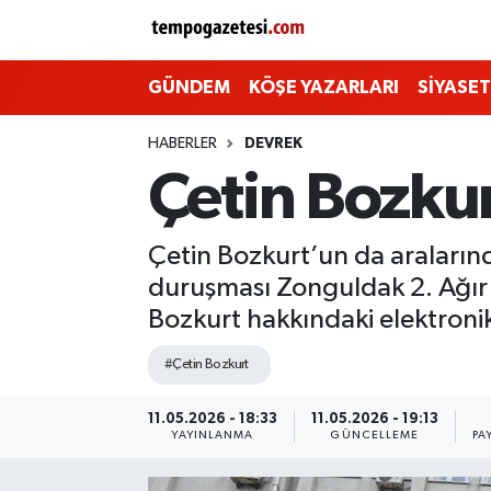
Alaplı
Zonguldak Nöbetçi Eczaneler
GÜNDEM
KÖŞE YAZARLARI
SİYASET
Çaycuma
Zonguldak Hava Durumu
HABERLER
DEVREK
Çetin Bozkur
Devrek
Zonguldak Namaz Vakitleri
Ereğli
Zonguldak Trafik Yoğunluk Haritası
Çetin Bozkurt’un da araların
duruşması Zonguldak 2. Ağır
Gökçebey
Süper Lig Puan Durumu ve Fikstür
Bozkurt hakkındaki elektronik
GÜNDEM
Tüm Manşetler
#Çetin Bozkurt
Kilimli
Son Dakika Haberleri
11.05.2026 - 18:33
11.05.2026 - 19:13
YAYINLANMA
GÜNCELLEME
PA
Kozlu
Haber Arşivi