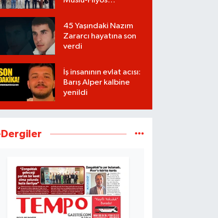
Muslu-Filyos
Tünellerinde son
1.750 metre
45 Yaşındaki Nazım
Zararcı hayatına son
verdi
İş insanının evlat acısı:
Barış Alper kalbine
yenildi
-Dergiler