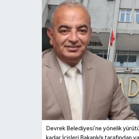
Siyaset
SPOR
YAŞAM
Zonguldak
Devrek Belediyesi’ne yönelik yürüt
kadar İçişleri Bakanlığı tarafından y