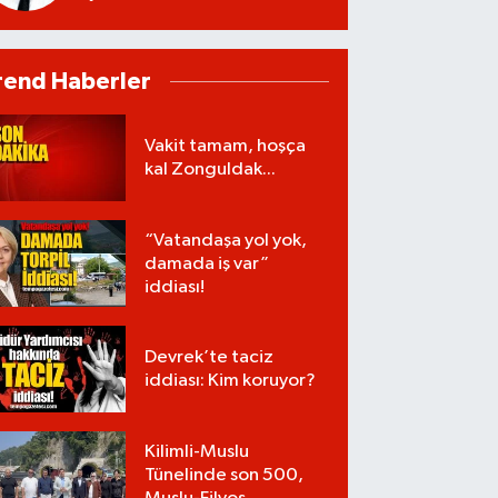
rend Haberler
Vakit tamam, hoşça
kal Zonguldak...
“Vatandaşa yol yok,
damada iş var”
iddiası!
Devrek’te taciz
iddiası: Kim koruyor?
Kilimli-Muslu
Tünelinde son 500,