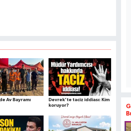
de Av Bayramı
Devrek’te taciz iddiası: Kim
koruyor?
G
B