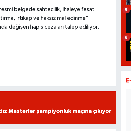
resmi belgede sahtecilik, ihaleye fesat
5
ıştırma, irtikap ve haksız mal edinme”
ında değişen hapis cezaları talep ediliyor.
6
E
dız Masterler şampiyonluk maçına çıkıyor