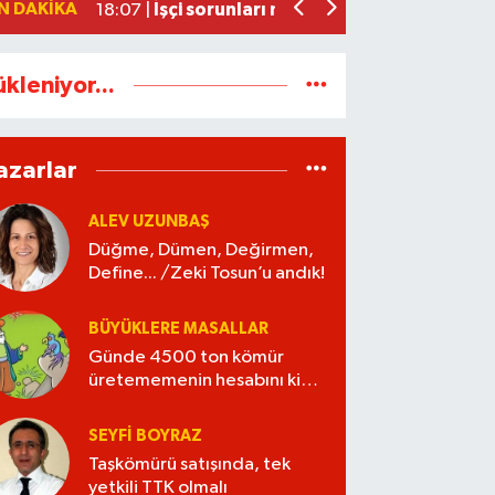
N DAKIKA
İşçi sorunları masaya yatırıldı
18:07 |
ükleniyor...
azarlar
ALEV UZUNBAŞ
Düğme, Dümen, Değirmen,
Define... /Zeki Tosun’u andık!
BÜYÜKLERE MASALLAR
Günde 4500 ton kömür
üretememenin hesabını kim
verecek?
SEYFI BOYRAZ
Taşkömürü satışında, tek
yetkili TTK olmalı