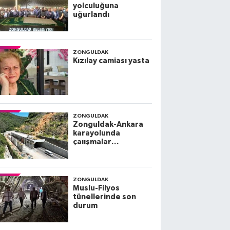
yolculuğuna
uğurlandı
ZONGULDAK
Kızılay camiası yasta
ZONGULDAK
Zonguldak-Ankara
karayolunda
çaıışmalar
tamamlandı
ZONGULDAK
Muslu-Filyos
tünellerinde son
durum