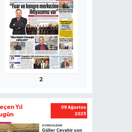
2
eçen Yıl
09 Ağustos
ugün
2025
ZONGULDAK
Güller Cevahir son