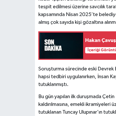
tespit edilmesi üzerine savcılık ta
kapsamında Nisan 2025’te belediy
almış çok sayıda kişi gözaltına alınmı
Hakan Çavuşo
İçeriği Görünt
Soruşturma sürecinde eski Devrek 
hapsi tedbiri uygulanırken, İnsan K
tutuklanmıştı.
Bu gün yapılan ilk duruşmada Çetin 
kaldırılmasına, emekli ikramiyeleri ü
tutuklanan Tuncay Ulupınar'ın tutukl