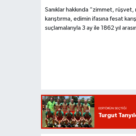
Sanıklar hakkında “zimmet, rüşvet, 
karıştırma, edimin ifasına fesat kar
suçlamalarıyla 3 ay ile 1862 yıl aras
EDITÖRÜN SEÇTIĞI
Turgut Tanyıl