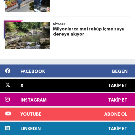
SIYASET
Milyonlarca metreküp içme suyu
dereye akıyor
FACEBOOK
BEĞEN
X
TAKIP ET
INSTAGRAM
TAKIP ET
YOUTUBE
ABONE OL
LINKEDIN
TAKIP ET