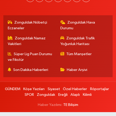
Zonguldak Nöbetçi
Zonguldak Hava
Eczaneler
Durumu
Zonguldak Namaz
Zonguldak Trafik
Vakitleri
Yoğunluk Haritası
Süper Lig Puan Durumu
Tüm Manşetler
ve Fikstür
Son Dakika Haberleri
Haber Arşivi
GÜNDEM
Köşe Yazıları
Siyaset
Özel Haberler
Röportajlar
SPOR
Zonguldak
Ereğli
Alaplı
Kilimli
Haber Yazılımı:
TE Bilişim