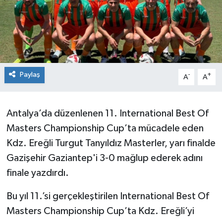
Siyaset
SPOR
YAŞAM
Paylaş
-
+
A
A
Zonguldak
Antalya’da düzenlenen 11. International Best Of
Masters Championship Cup’ta mücadele eden
Kdz. Ereğli Turgut Tanyıldız Masterler, yarı finalde
Gazişehir Gaziantep'i 3-0 mağlup ederek adını
finale yazdırdı.
Bu yıl 11.’si gerçekleştirilen International Best Of
Masters Championship Cup’ta Kdz. Ereğli’yi