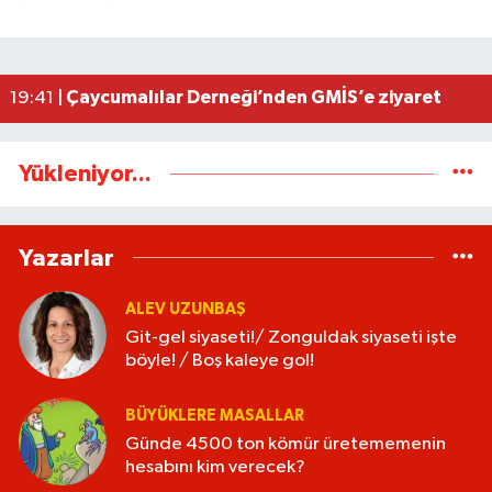
Eski Bakan Tınaz Titiz, Çaycuma'yı ziyaret etti
22:58 |
Diploma dönemi bitiyor, mikro-yetkinlik dönemi
22:49 |
Git-gel siyaseti!/ Zonguldak siyaseti işte böyle! 
22:11 |
Çaycumalılar Derneği’nden GMİS’e ziyaret
19:41 |
Yükleniyor...
Yazarlar
ALEV UZUNBAŞ
Git-gel siyaseti!/ Zonguldak siyaseti işte
böyle! / Boş kaleye gol!
BÜYÜKLERE MASALLAR
Günde 4500 ton kömür üretememenin
hesabını kim verecek?