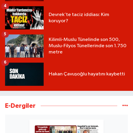
4
Devrek’te taciz iddiası: Kim
koruyor?
5
Kilimli-Muslu Tünelinde son 500,
Muslu-Filyos Tünellerinde son 1.750
metre
6
Hakan Çavuşoğlu hayatını kaybetti
E-Dergiler