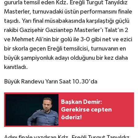
gururla temsil eden Kdz. Ereğli Turgut Tanyıldız
Masterler, turnuvadaki üstün performansını finale
taşıdı. Yarı final müsabakasında karşılaştığı güçlü
rakibi Gazişehir Gaziantep Masterler'ı Talat’ın 2
ve Mehmet Ali’nin bir golü ile 3-0 gibi net ve ezici
bir skorla geçen Ereğli temsilcisi, turnuvanın en
büyük şampiyonluk adayı olduğunu bir kez daha
kanıtladı.
Büyük Randevu Yarın Saat 10.30'da
Başkan Demir:
Gerekirse cepten
öderiz!
Adını finale yazdıran Kdz. Ereğli Turgut Tanyıldız