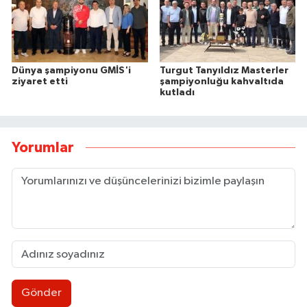
Dünya şampiyonu GMİS'i
Turgut Tanyıldız Masterler
ziyaret etti
şampiyonluğu kahvaltıda
kutladı
Yorumlar
Gönder
Milletvekili Bozkurt, Kandilli’nin projelerini Sana
00:06 |