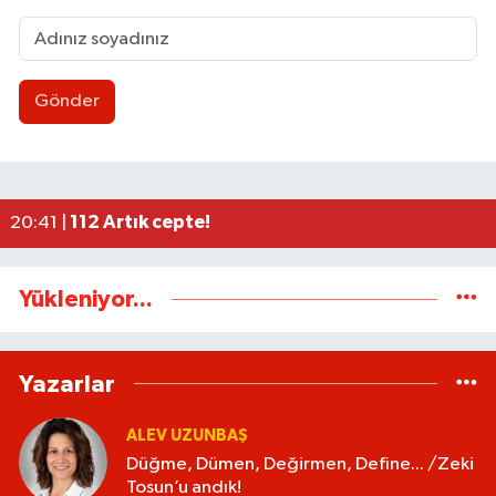
Gönder
Uluslararası Tekvando Şampiyonası'nda Karadeni
11:11 |
Dünya üçüncüsü ve Türkiye Şampiyonu Zeynep Tun
11:09 |
BEUN personeli ölü bulundu
11:06 |
Düğme, Dümen, Değirmen, Define... /Zeki Tosun
21:30 |
112 Artık cepte!
20:41 |
Yükleniyor...
Yazarlar
ALEV UZUNBAŞ
Düğme, Dümen, Değirmen, Define... /Zeki
Tosun’u andık!