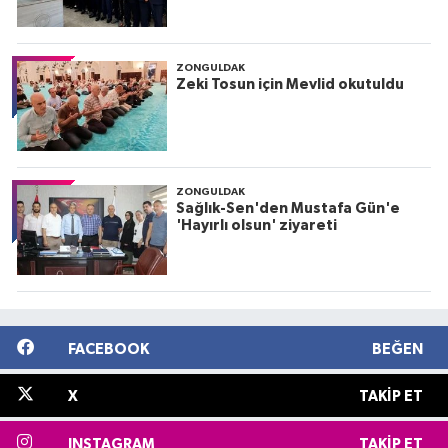
ZONGULDAK
Zeki Tosun için Mevlid okutuldu
ZONGULDAK
Sağlık-Sen'den Mustafa Gün'e
'Hayırlı olsun' ziyareti
FACEBOOK
BEĞEN
X
TAKIP ET
INSTAGRAM
TAKIP ET