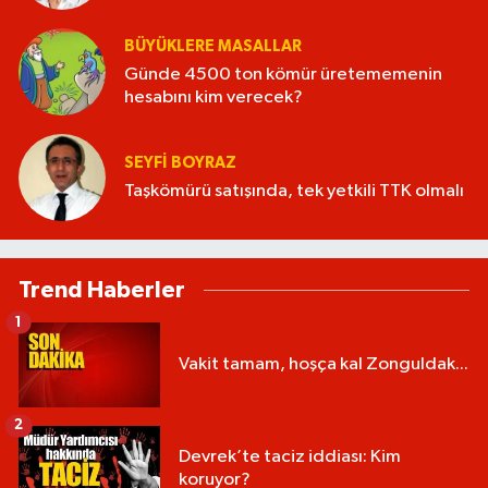
BÜYÜKLERE MASALLAR
Günde 4500 ton kömür üretememenin
hesabını kim verecek?
SEYFI BOYRAZ
Taşkömürü satışında, tek yetkili TTK olmalı
Trend Haberler
1
Vakit tamam, hoşça kal Zonguldak...
2
Devrek’te taciz iddiası: Kim
koruyor?