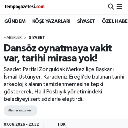
GÜNDEM
KÖŞE YAZARLARI
SİYASET
ÖZEL HABE
Alaplı
Zonguldak Nöbetçi Eczaneler
Çaycuma
Zonguldak Hava Durumu
HABERLER
SIYASET
Dansöz oynatmaya vakit
Devrek
Zonguldak Namaz Vakitleri
var, tarihi mirasa yok!
Ereğli
Zonguldak Trafik Yoğunluk Haritası
Saadet Partisi Zonguldak Merkez İlçe Başkanı
İsmail Üstünyer, Karadeniz Ereğli’de bulunan tarihi
Gökçebey
Süper Lig Puan Durumu ve Fikstür
arkeolojik alanın temizlenmemesine tepki
göstererek, Halil Posbıyık yönetimindeki
GÜNDEM
Tüm Manşetler
belediyeyi sert sözlerle eleştirdi.
Kilimli
Son Dakika Haberleri
#Ismail üstünyer
Kozlu
Haber Arşivi
07.06.2026 - 23:52
1 DK