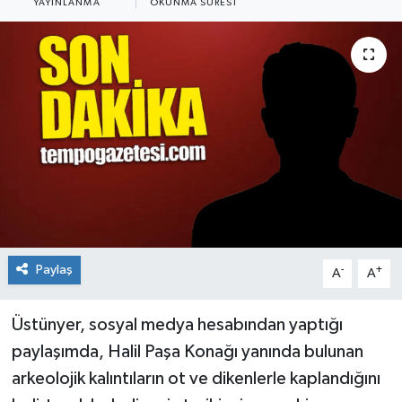
YAYINLANMA
OKUNMA SÜRESI
Siyaset
SPOR
YAŞAM
Zonguldak
Paylaş
-
+
A
A
Üstünyer, sosyal medya hesabından yaptığı
paylaşımda, Halil Paşa Konağı yanında bulunan
arkeolojik kalıntıların ot ve dikenlerle kaplandığını