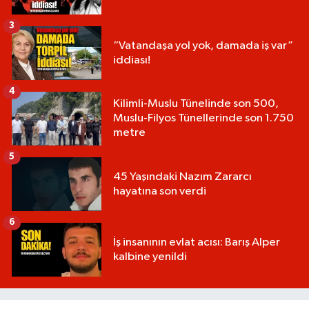
3
“Vatandaşa yol yok, damada iş var”
iddiası!
4
Kilimli-Muslu Tünelinde son 500,
Muslu-Filyos Tünellerinde son 1.750
metre
5
45 Yaşındaki Nazım Zararcı
hayatına son verdi
6
İş insanının evlat acısı: Barış Alper
kalbine yenildi