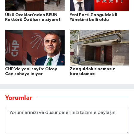
Ülkü Ocakları’ndan BEUN
Yeni Parti Zonguldak İl
Rektörü Özölçer’e ziyaret
Yönetimi belli oldu
CHP’de yeni sayfa: Olcay
Zonguldak sinemasız
Can sahaya iniyor
bırakılamaz
Yorumlar