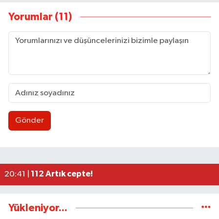
Yorumlar (11)
Gönder
Dünya üçüncüsü ve Türkiye Şampiyonu Zeynep Tun
11:09 |
BEUN personeli ölü bulundu
11:06 |
Düğme, Dümen, Değirmen, Define... /Zeki Tosun
21:30 |
112 Artık cepte!
20:41 |
Uluslararası Tekvando Şampiyonası'nda Karadeni
11:11 |
Yükleniyor...