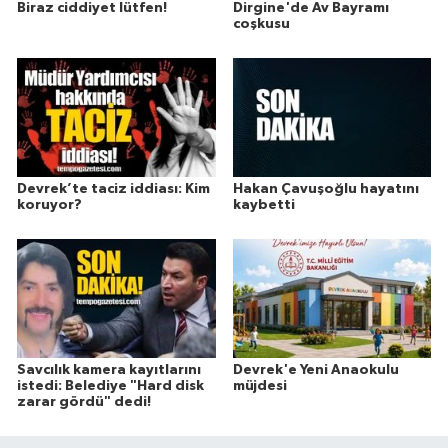
Biraz ciddiyet lütfen!
Dirgine'de Av Bayramı
coşkusu
Devrek’te taciz iddiası: Kim
Hakan Çavuşoğlu hayatını
koruyor?
kaybetti
Savcılık kamera kayıtlarını
Devrek'e Yeni Anaokulu
istedi: Belediye "Hard disk
müjdesi
zarar gördü" dedi!