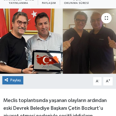
YAYINLANMA
PAYLAŞIM
OKUNMA SÜRESI
Siyaset
SPOR
YAŞAM
Zonguldak
Paylaş
-
+
A
A
Meclis toplantısında yaşanan olayların ardından
eski Devrek Belediye Başkanı Çetin Bozkurt'u
ziyaret etmesi nedeniyle çeşitli iddiaların