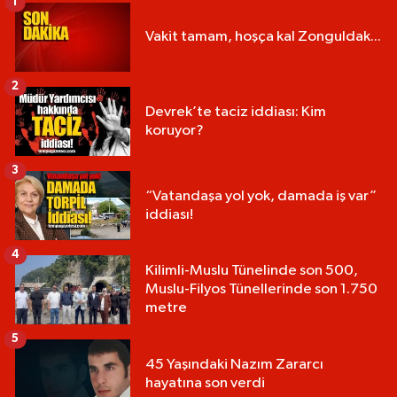
1
Vakit tamam, hoşça kal Zonguldak...
2
Devrek’te taciz iddiası: Kim
koruyor?
3
“Vatandaşa yol yok, damada iş var”
iddiası!
4
Kilimli-Muslu Tünelinde son 500,
Muslu-Filyos Tünellerinde son 1.750
metre
5
45 Yaşındaki Nazım Zararcı
hayatına son verdi