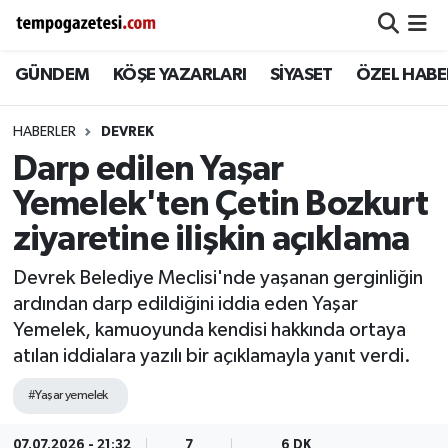
GÜNDEM
KÖŞE YAZARLARI
SİYASET
ÖZEL HABE
Alaplı
Zonguldak Nöbetçi Eczaneler
Çaycuma
Zonguldak Hava Durumu
HABERLER
DEVREK
Darp edilen Yaşar
Devrek
Zonguldak Namaz Vakitleri
Yemelek'ten Çetin Bozkurt
Ereğli
Zonguldak Trafik Yoğunluk Haritası
ziyaretine ilişkin açıklama
Devrek Belediye Meclisi'nde yaşanan gerginliğin
Gökçebey
Süper Lig Puan Durumu ve Fikstür
ardından darp edildiğini iddia eden Yaşar
Yemelek, kamuoyunda kendisi hakkında ortaya
GÜNDEM
Tüm Manşetler
atılan iddialara yazılı bir açıklamayla yanıt verdi.
Kilimli
Son Dakika Haberleri
#Yaşar yemelek
Kozlu
Haber Arşivi
07.07.2026 - 21:32
7
6 DK