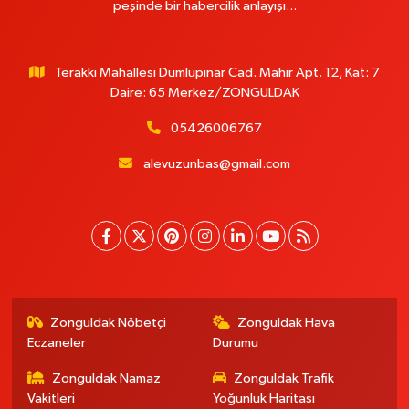
peşinde bir habercilik anlayışı...
Terakki Mahallesi Dumlupınar Cad. Mahir Apt. 12, Kat: 7
Daire: 65 Merkez/ZONGULDAK
05426006767
alevuzunbas@gmail.com
Zonguldak Nöbetçi
Zonguldak Hava
Eczaneler
Durumu
Zonguldak Namaz
Zonguldak Trafik
Vakitleri
Yoğunluk Haritası