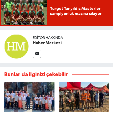
Turgut Tanyıldız Masterler
şampiyonluk maçına çıkıyor
EDITÖR HAKKINDA
Haber Merkezi
Bunlar da ilginizi çekebilir