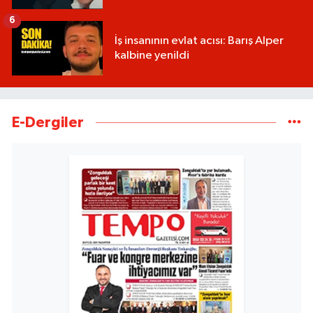
6
İş insanının evlat acısı: Barış Alper
kalbine yenildi
E-Dergiler