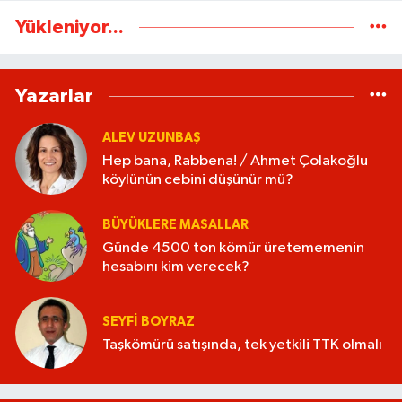
Yükleniyor...
Yazarlar
ALEV UZUNBAŞ
Hep bana, Rabbena! / Ahmet Çolakoğlu
köylünün cebini düşünür mü?
BÜYÜKLERE MASALLAR
Günde 4500 ton kömür üretememenin
hesabını kim verecek?
SEYFI BOYRAZ
Taşkömürü satışında, tek yetkili TTK olmalı