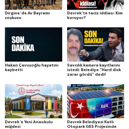
Dirgine'de Av Bayramı
Devrek’te taciz iddiası: Kim
coşkusu
koruyor?
Hakan Çavuşoğlu hayatını
Savcılık kamera kayıtlarını
kaybetti
istedi: Belediye "Hard disk
zarar gördü" dedi!
Devrek'e Yeni Anaokulu
Devrek Belediyesi Katlı
müjdesi
Otopark GES Projesinde