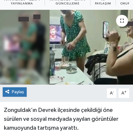
YAYINLANMA
GÜNCELLEME
PAYLAŞIM
OKUNM
Siyaset
SPOR
YAŞAM
Zonguldak
Paylaş
-
+
A
A
Zonguldak’ın Devrek ilçesinde çekildiği öne
sürülen ve sosyal medyada yayılan görüntüler
kamuoyunda tartışma yarattı.