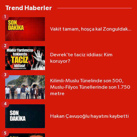
Trend Haberler
1
Vakit tamam, hoşça kal Zonguldak...
2
Devrek’te taciz iddiası: Kim
koruyor?
3
Kilimli-Muslu Tünelinde son 500,
Muslu-Filyos Tünellerinde son 1.750
metre
4
Hakan Çavuşoğlu hayatını kaybetti
5