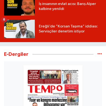
İş insanının evlat acısı: Barış Alper
kalbine yenildi
6
Ereğli’de "Korsan Taşıma" iddiası:
Servisçiler denetim istiyor
E-Dergiler