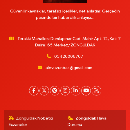
Güvenilir kaynaklar, tarafsız içerikler, net anlatım: Gerçeğin
peşinde bir habercilik anlayışı...
Terakki Mahallesi Dumlupınar Cad. Mahir Apt. 12, Kat: 7
Daire: 65 Merkez/ZONGULDAK
05426006767
alevuzunbas@gmail.com
Zonguldak Nöbetçi
Zonguldak Hava
Eczaneler
Durumu