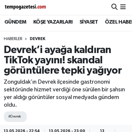
GÜNDEM
KÖŞE YAZARLARI
SİYASET
ÖZEL HABE
Alaplı
Zonguldak Nöbetçi Eczaneler
Çaycuma
Zonguldak Hava Durumu
HABERLER
DEVREK
Devrek’i ayağa kaldıran
Devrek
Zonguldak Namaz Vakitleri
TikTok yayını! skandal
Ereğli
Zonguldak Trafik Yoğunluk Haritası
görüntülere tepki yağıyor
Zonguldak’ın Devrek ilçesinde gastronomi
Gökçebey
Süper Lig Puan Durumu ve Fikstür
sektöründe hizmet verdiği öne sürülen bir şahsın
yer aldığı görüntüler sosyal medyada gündem
GÜNDEM
Tüm Manşetler
oldu.
Kilimli
Son Dakika Haberleri
#Devrek
Kozlu
Haber Arşivi
13.05.2026 - 22:54
13.05.2026 - 23:00
13
1