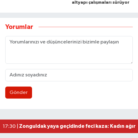
altyapı çalışmaları sürüyor
Yorumlar
Gönder
Zonguldakspor eski Başkanı Rıza Kerim Tanyeri’n
21:53 |
Hep bana, Rabbena! / Ahmet Çolakoğlu köylünü
21:43 |
Ülkü Ocakları’ndan BEUN Rektörü Özölçer’e ziy
17:59 |
Yeni Parti Zonguldak İl Yönetimi belli oldu
17:34 |
Zonguldak yaya geçidinde feci kaza: Kadın ağır 
17:30 |