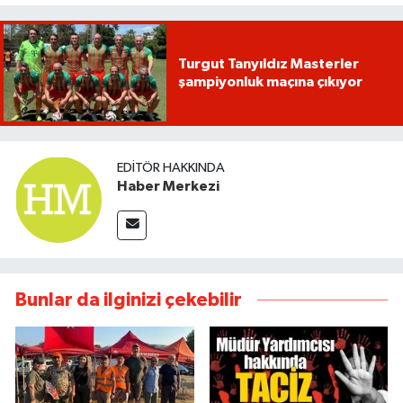
Turgut Tanyıldız Masterler
şampiyonluk maçına çıkıyor
EDITÖR HAKKINDA
Haber Merkezi
Bunlar da ilginizi çekebilir