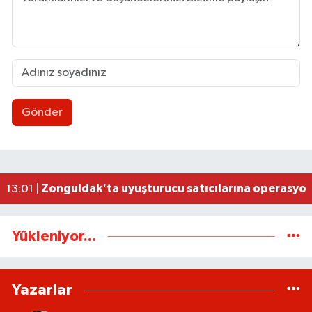
Gönder
İşçi lideri Denizer, kabri başında anıldı
14:25 |
CHP’de yeni sayfa: Olcay Can sahaya iniyor
13:44 |
Ereğli’de "Korsan Taşıma" iddiası: Servisçiler de
13:29 |
Zonguldak sinemasız bırakılamaz
13:13 |
Zonguldak'ta uyuşturucu satıcılarına operasyo
13:01 |
Yükleniyor...
Yazarlar