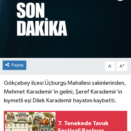
Siyaset
SPOR
YAŞAM
Zonguldak
Paylaş
-
+
A
A
Gökçebey ilçesi Üçburgu Mahallesi sakinlerinden,
Mehmet Karademir’in gelini, Şeref Karademir’in
kıymetli eşi Dilek Karademir hayatını kaybetti.
7. Tenekede Tavuk
Festivali Başlıyor