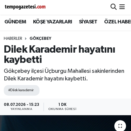
GÜNDEM
KÖŞE YAZARLARI
SİYASET
ÖZEL HABE
Alaplı
Zonguldak Nöbetçi Eczaneler
Çaycuma
Zonguldak Hava Durumu
HABERLER
GÖKÇEBEY
Dilek Karademir hayatını
Devrek
Zonguldak Namaz Vakitleri
kaybetti
Ereğli
Zonguldak Trafik Yoğunluk Haritası
Gökçebey ilçesi Üçburgu Mahallesi sakinlerinden
Dilek Karademir hayatını kaybetti.
Gökçebey
Süper Lig Puan Durumu ve Fikstür
#Dilek karademir
GÜNDEM
Tüm Manşetler
08.07.2026 - 15:23
1 DK
YAYINLANMA
OKUNMA SÜRESI
Kilimli
Son Dakika Haberleri
Kozlu
Haber Arşivi