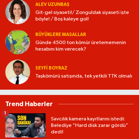
ALEV UZUNBAŞ
Git-gel siyaseti!/ Zonguldak siyaseti işte
böyle! / Boş kaleye gol!
BÜYÜKLERE MASALLAR
Günde 4500 ton kömür üretememenin
hesabını kim verecek?
SEYFI BOYRAZ
Taşkömürü satışında, tek yetkili TTK olmalı
Trend Haberler
1
Savcılık kamera kayıtlarını istedi:
Belediye "Hard disk zarar gördü"
dedi!