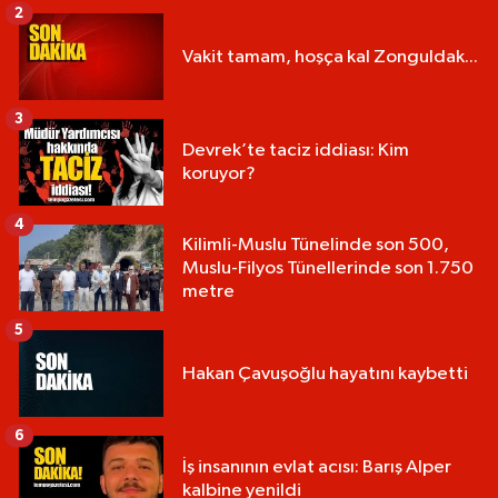
2
Vakit tamam, hoşça kal Zonguldak...
3
Devrek’te taciz iddiası: Kim
koruyor?
4
Kilimli-Muslu Tünelinde son 500,
Muslu-Filyos Tünellerinde son 1.750
metre
5
Hakan Çavuşoğlu hayatını kaybetti
6
İş insanının evlat acısı: Barış Alper
kalbine yenildi