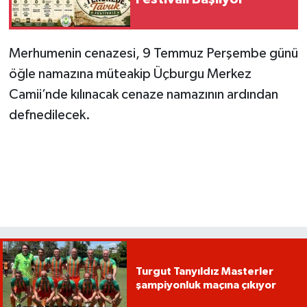
Merhumenin cenazesi, 9 Temmuz Perşembe günü
öğle namazına müteakip Üçburgu Merkez
Camii’nde kılınacak cenaze namazının ardından
defnedilecek.
Turgut Tanyıldız Masterler
şampiyonluk maçına çıkıyor