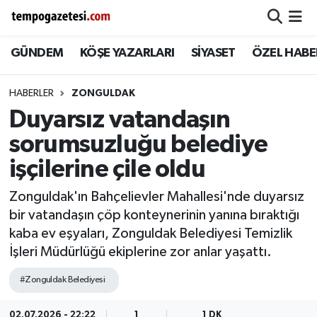
GÜNDEM
KÖŞE YAZARLARI
SİYASET
ÖZEL HABE
Alaplı
Zonguldak Nöbetçi Eczaneler
Çaycuma
Zonguldak Hava Durumu
HABERLER
ZONGULDAK
Duyarsız vatandaşın
Devrek
Zonguldak Namaz Vakitleri
sorumsuzluğu belediye
Ereğli
Zonguldak Trafik Yoğunluk Haritası
işçilerine çile oldu
Zonguldak'ın Bahçelievler Mahallesi'nde duyarsız
Gökçebey
Süper Lig Puan Durumu ve Fikstür
bir vatandaşın çöp konteynerinin yanına bıraktığı
kaba ev eşyaları, Zonguldak Belediyesi Temizlik
GÜNDEM
Tüm Manşetler
İşleri Müdürlüğü ekiplerine zor anlar yaşattı.
Kilimli
Son Dakika Haberleri
#Zonguldak Belediyesi
Kozlu
Haber Arşivi
02.07.2026 - 22:22
1
1 DK