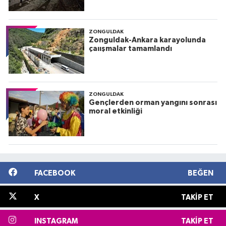
ZONGULDAK
Zonguldak-Ankara karayolunda
çaıışmalar tamamlandı
ZONGULDAK
Gençlerden orman yangını sonrası
moral etkinliği
FACEBOOK
BEĞEN
X
TAKIP ET
INSTAGRAM
TAKIP ET