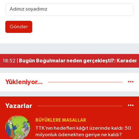
Gönder
TTK’nın hedefleri kâğıt üzerinde kaldı: 50 mily
22:20 |
Hakan Ergin’in ailesine taziye ziyareti!
21:59 |
Kadına gücü yeten Belediye! / Tavuğa bile düşman
21:48 |
İpiniz pazara çıktı, bakalım ederiniz ne kadar?
19:08 |
Bugün Boğulmalar neden gerçekleşti?: Karadeni
18:52 |
Yükleniyor...
Yazarlar
BÜYÜKLERE MASALLAR
TTK’nın hedefleri kâğıt üzerinde kaldı: 50
milyonluk ödenekten geriye ne kaldı?