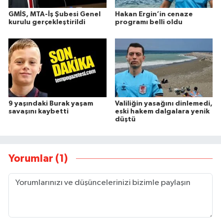
GMİS, MTA-İş Şubesi Genel
Hakan Ergin’in cenaze
kurulu gerçekleştirildi
programı belli oldu
9 yaşındaki Burak yaşam
Valiliğin yasağını dinlemedi,
savaşını kaybetti
eski hakem dalgalara yenik
düştü
Yorumlar (1)