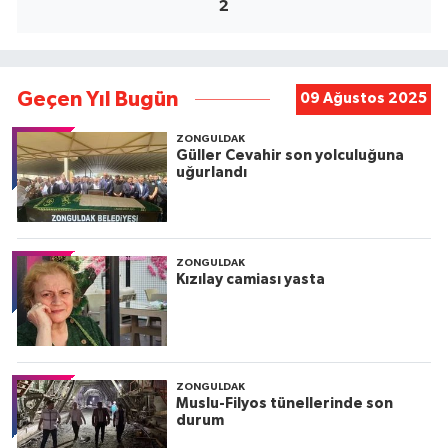
2
Geçen Yıl Bugün
09 Ağustos 2025
ZONGULDAK
Güller Cevahir son yolculuğuna
uğurlandı
ZONGULDAK
Kızılay camiası yasta
ZONGULDAK
Muslu-Filyos tünellerinde son
durum