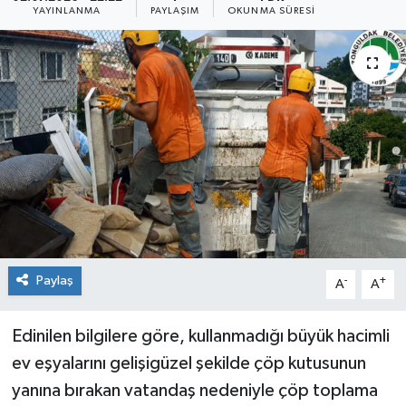
YAYINLANMA
PAYLAŞIM
OKUNMA SÜRESI
Siyaset
SPOR
YAŞAM
Zonguldak
Paylaş
-
+
A
A
Edinilen bilgilere göre, kullanmadığı büyük hacimli
ev eşyalarını gelişigüzel şekilde çöp kutusunun
yanına bırakan vatandaş nedeniyle çöp toplama