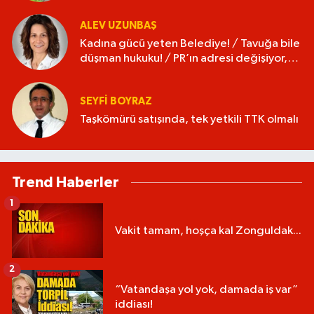
ALEV UZUNBAŞ
Kadına gücü yeten Belediye! / Tavuğa bile
düşman hukuku! / PR’ın adresi değişiyor,
isim değişmiyor!
SEYFI BOYRAZ
Taşkömürü satışında, tek yetkili TTK olmalı
Trend Haberler
1
Vakit tamam, hoşça kal Zonguldak...
2
“Vatandaşa yol yok, damada iş var”
iddiası!