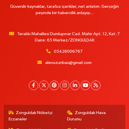
Güvenilir kaynaklar, tarafsız içerikler, net anlatım: Gerçeğin
peşinde bir habercilik anlayışı...
Terakki Mahallesi Dumlupınar Cad. Mahir Apt. 12, Kat: 7
Daire: 65 Merkez/ZONGULDAK
05426006767
alevuzunbas@gmail.com
Zonguldak Nöbetçi
Zonguldak Hava
Eczaneler
Durumu