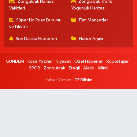
Zonguldak Namaz
Zonguldak Trafik
Vakitleri
Yoğunluk Haritası
Süper Lig Puan Durumu
Tüm Manşetler
ve Fikstür
Son Dakika Haberleri
Haber Arşivi
GÜNDEM
Köşe Yazıları
Siyaset
Özel Haberler
Röportajlar
SPOR
Zonguldak
Ereğli
Alaplı
Kilimli
Haber Yazılımı:
TE Bilişim