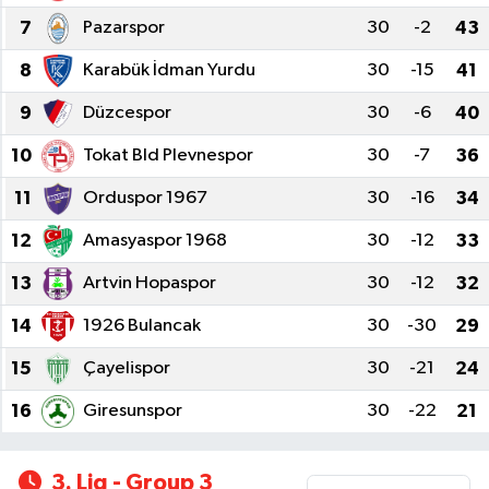
7
Pazarspor
30
-2
43
Siyaset
8
Karabük İdman Yurdu
30
-15
41
SPOR
9
Düzcespor
30
-6
40
YAŞAM
10
Tokat Bld Plevnespor
30
-7
36
11
Orduspor 1967
30
-16
34
Zonguldak
12
Amasyaspor 1968
30
-12
33
13
Artvin Hopaspor
30
-12
32
14
1926 Bulancak
30
-30
29
15
Çayelispor
30
-21
24
16
Giresunspor
30
-22
21
3. Lig - Group 3