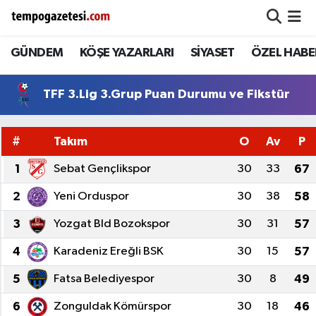
GÜNDEM
KÖŞE YAZARLARI
SİYASET
ÖZEL HABE
Alaplı
Zonguldak Nöbetçi Eczaneler
Çaycuma
Zonguldak Hava Durumu
TFF 3.Lig 3.Grup Puan Durumu ve Fikstür
Devrek
Zonguldak Namaz Vakitleri
#
Takım
O
Av
P
Ereğli
Zonguldak Trafik Yoğunluk Haritası
1
Sebat Gençlikspor
30
33
67
2
Yeni Orduspor
30
38
58
Gökçebey
Süper Lig Puan Durumu ve Fikstür
3
Yozgat Bld Bozokspor
30
31
57
GÜNDEM
Tüm Manşetler
4
Karadeniz Ereğli BSK
30
15
57
Kilimli
Son Dakika Haberleri
5
Fatsa Belediyespor
30
8
49
Kozlu
Haber Arşivi
6
Zonguldak Kömürspor
30
18
46