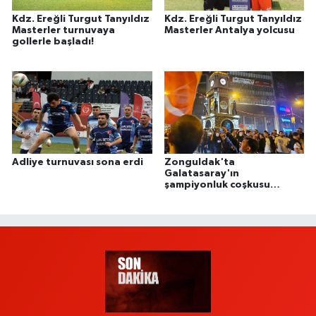
Kdz. Ereğli Turgut Tanyıldız
Kdz. Ereğli Turgut Tanyıldız
Masterler turnuvaya
Masterler Antalya yolcusu
gollerle başladı!
Adliye turnuvası sona erdi
Zonguldak'ta
Galatasaray'ın
şampiyonluk coşkusu
geceye damga vurdu