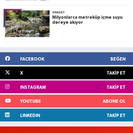
SIYASET
Milyonlarca metreküp içme suyu
dereye akıyor
FACEBOOK
BEĞEN
X
TAKIP ET
INSTAGRAM
TAKIP ET
YOUTUBE
ABONE OL
LINKEDIN
TAKIP ET