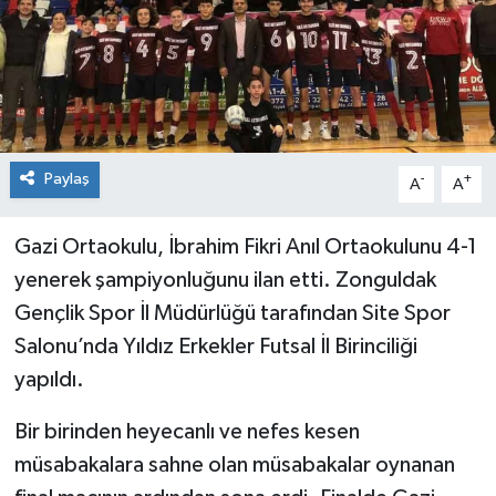
Siyaset
SPOR
YAŞAM
Paylaş
-
+
A
A
Zonguldak
Gazi Ortaokulu, İbrahim Fikri Anıl Ortaokulunu 4-1
yenerek şampiyonluğunu ilan etti. Zonguldak
Gençlik Spor İl Müdürlüğü tarafından Site Spor
Salonu’nda Yıldız Erkekler Futsal İl Birinciliği
yapıldı.
Bir birinden heyecanlı ve nefes kesen
müsabakalara sahne olan müsabakalar oynanan