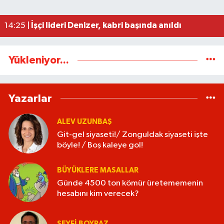
Kozlu'da o yol trafiğe kapatılıyor
17:24 |
İşçi lideri Denizer, kabri başında anıldı
14:25 |
Yükleniyor...
Yazarlar
ALEV UZUNBAŞ
Git-gel siyaseti!/ Zonguldak siyaseti işte
böyle! / Boş kaleye gol!
BÜYÜKLERE MASALLAR
Günde 4500 ton kömür üretememenin
hesabını kim verecek?
SEYFI BOYRAZ