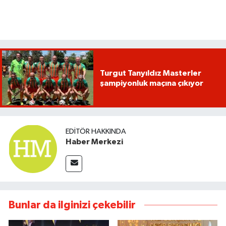
Turgut Tanyıldız Masterler
şampiyonluk maçına çıkıyor
EDITÖR HAKKINDA
Haber Merkezi
Bunlar da ilginizi çekebilir