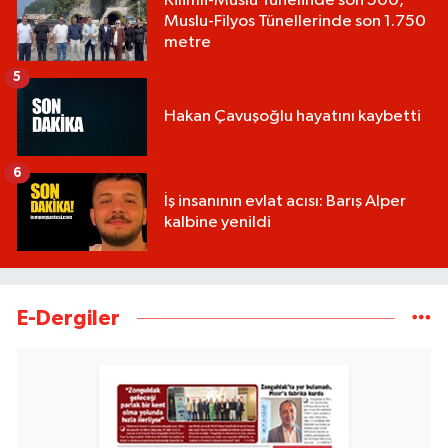
Kilimli-Muslu Tünelinde son 500,
Muslu-Filyos Tünellerinde son 1.750
metre
5
Hakan Çavuşoğlu hayatını kaybetti
6
İş insanının evlat acısı: Barış Alper
kalbine yenildi
E-Dergiler