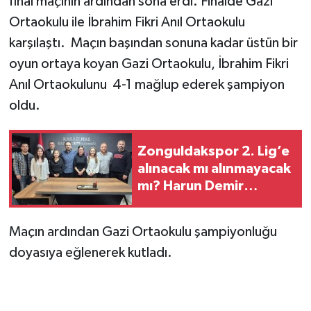
final maçının ardından sona erdi. Finalde Gazi
Ortaokulu ile İbrahim Fikri Anıl Ortaokulu
karşılaştı. Maçın başından sonuna kadar üstün bir
oyun ortaya koyan Gazi Ortaokulu, İbrahim Fikri
Anıl Ortaokulunu 4-1 mağlup ederek şampiyon
oldu.
Zonguldakspor 2. Lig’e
alınacak mı alınmayacak
mı? Harun Demir
açıkladı!
Maçın ardından Gazi Ortaokulu şampiyonluğu
doyasıya eğlenerek kutladı.