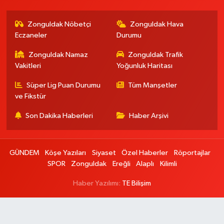
Zonguldak Nöbetçi
Zonguldak Hava
Eczaneler
Durumu
Zonguldak Namaz
Zonguldak Trafik
Vakitleri
Yoğunluk Haritası
Süper Lig Puan Durumu
Tüm Manşetler
ve Fikstür
Son Dakika Haberleri
Haber Arşivi
GÜNDEM
Köşe Yazıları
Siyaset
Özel Haberler
Röportajlar
SPOR
Zonguldak
Ereğli
Alaplı
Kilimli
Haber Yazılımı:
TE Bilişim