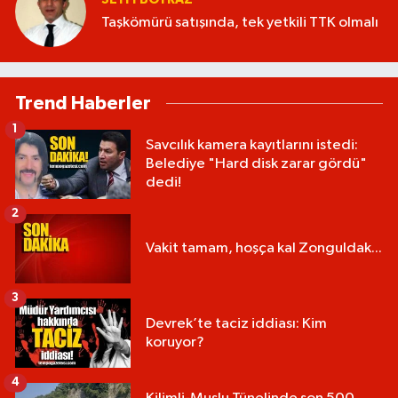
Taşkömürü satışında, tek yetkili TTK olmalı
Trend Haberler
1
Savcılık kamera kayıtlarını istedi:
Belediye "Hard disk zarar gördü"
dedi!
2
Vakit tamam, hoşça kal Zonguldak...
3
Devrek’te taciz iddiası: Kim
koruyor?
4