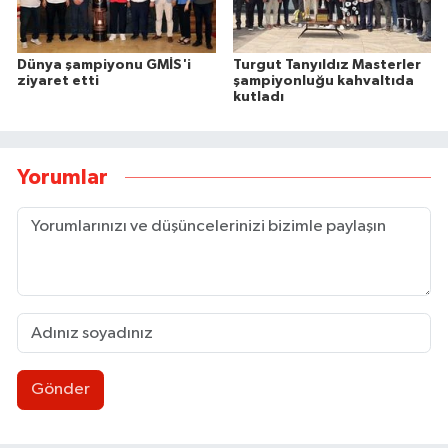
Dünya şampiyonu GMİS'i
Turgut Tanyıldız Masterler
ziyaret etti
şampiyonluğu kahvaltıda
kutladı
Yorumlar
Gönder
Ülkü Ocakları’ndan BEUN Rektörü Özölçer’e ziy
17:59 |
Yeni Parti Zonguldak İl Yönetimi belli oldu
17:34 |
Zonguldak yaya geçidinde feci kaza: Kadın ağır 
17:30 |