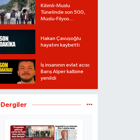
Kilimli-Muslu
Tünelinde son 500,
Muslu-Filyos
Tünellerinde son
1.750 metre
Hakan Çavuşoğlu
hayatını kaybetti
İş insanının evlat acısı:
Barış Alper kalbine
yenildi
-Dergiler