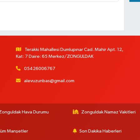
Terakki Mahallesi Dumlupınar Cad. Mahir Apt. 12,
Kat: 7 Daire: 65 Merkez/ZONGULDAK
05426006767
alevuzunbas@gmail.com
:
Zonguldak Hava Durumu
Zonguldak Namaz Vakitleri
üm Manşetler
Son Dakika Haberleri