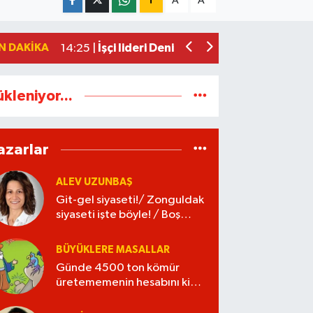
A
A
Zonguldak yaya geçidinde feci kaza: K
17:30 |
Kozlu'da o yol trafiğe kapatılıyor
17:24 |
N DAKIKA
İşçi lideri Denizer, kabri başında anıldı
14:25 |
ükleniyor...
azarlar
ALEV UZUNBAŞ
Git-gel siyaseti!/ Zonguldak
siyaseti işte böyle! / Boş
kaleye gol!
BÜYÜKLERE MASALLAR
Günde 4500 ton kömür
üretememenin hesabını kim
verecek?