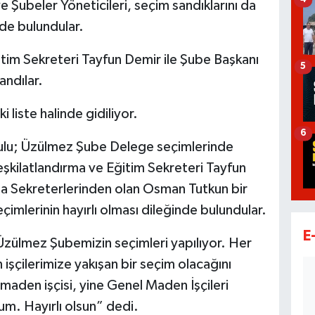
 Şubeler Yöneticileri, seçim sandıklarını da
nde bulundular.
tim Sekreteri Tayfun Demir ile Şube Başkanı
5
andılar.
liste halinde gidiliyor.
6
ulu; Üzülmez Şube Delege seçimlerinde
eşkilatlandırma ve Eğitim Sekreteri Tayfun
ma Sekreterlerinden olan Osman Tutkun bir
imlerinin hayırlı olması dileğinde bulundular.
E
zülmez Şubemizin seçimleri yapılıyor. Her
şçilerimize yakışan bir seçim olacağını
maden işçisi, yine Genel Maden İşçileri
rum. Hayırlı olsun” dedi.