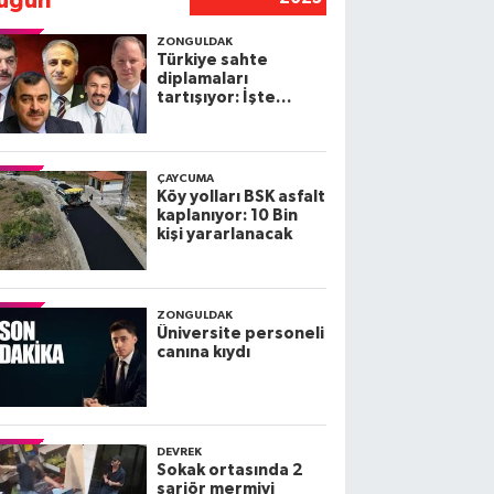
ugün
ZONGULDAK
Türkiye sahte
diplamaları
tartışıyor: İşte
Zonguldak
Milletvekillerinin
diplomaları
ÇAYCUMA
Köy yolları BSK asfalt
kaplanıyor: 10 Bin
kişi yararlanacak
ZONGULDAK
Üniversite personeli
canına kıydı
DEVREK
Sokak ortasında 2
şarjör mermiyi