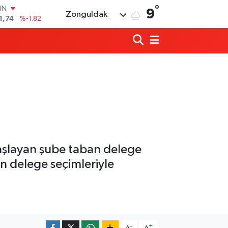
°
R
9
Zonguldak
3620
%0.02
8690
%0.19
İN
0380
%0.18
IN
,09000
%0.19
00
8,00
%0
IN
1,74
%-1.82
başlayan şube taban delege
 delege seçimleriyle
Ülkü Ocakları’ndan BEUN Rektörü Özöl
17:59 |
Yeni Parti Zonguldak İl Yönetimi belli o
17:34 |
-
+