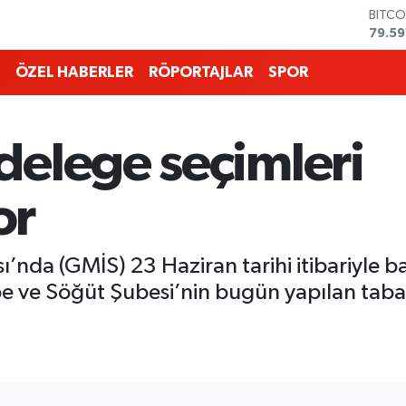
DOLA
45,4
EURO
53,3
ÖZEL HABERLER
RÖPORTAJLAR
SPOR
STERL
61,6
G.ALT
6862
delege seçimleri
BİST1
14.59
BITCO
or
79.59
ı’nda (GMİS) 23 Haziran tarihi itibariyle 
e ve Söğüt Şubesi’nin bugün yapılan taban