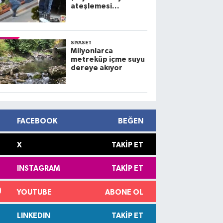
ateşlemesi
kamerada; 3 yaralı
SIYASET
Milyonlarca
metreküp içme suyu
dereye akıyor
FACEBOOK
BEĞEN
X
TAKIP ET
INSTAGRAM
TAKIP ET
YOUTUBE
ABONE OL
LINKEDIN
TAKIP ET