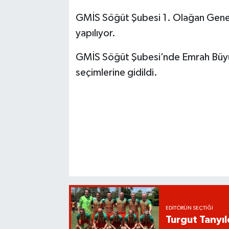
GMİS Söğüt Şubesi 1. Olağan Genel 
yapılıyor.
GMİS Söğüt Şubesi’nde Emrah Büyük
seçimlerine gidildi.
EDITÖRÜN SEÇTIĞI
Turgut Tanyıl