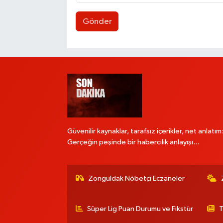
Gönder
Güvenilir kaynaklar, tarafsız içerikler, net anlatım
Gerçeğin peşinde bir habercilik anlayışı...
Zonguldak Nöbetçi Eczaneler
Süper Lig Puan Durumu ve Fikstür
T