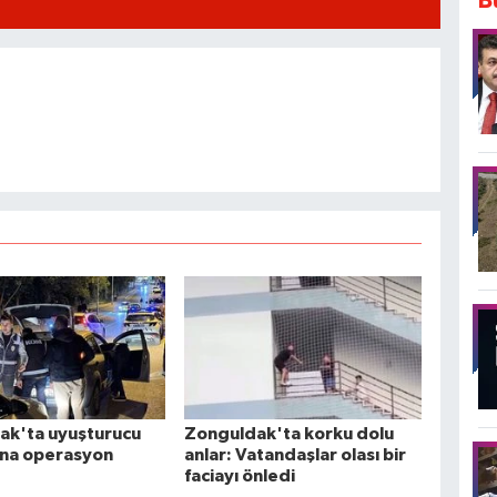
B
ak'ta uyuşturucu
Zonguldak'ta korku dolu
rına operasyon
anlar: Vatandaşlar olası bir
faciayı önledi