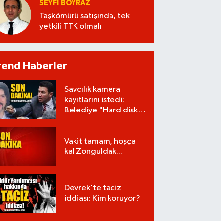
SEYFI BOYRAZ
Taşkömürü satışında, tek
yetkili TTK olmalı
rend Haberler
Savcılık kamera
kayıtlarını istedi:
Belediye "Hard disk
zarar gördü" dedi!
Vakit tamam, hoşça
kal Zonguldak...
Devrek’te taciz
iddiası: Kim koruyor?