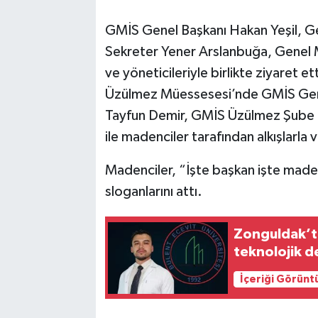
GMİS Genel Başkanı Hakan Yeşil, Ge
Sekreter Yener Arslanbuğa, Genel Ma
ve yöneticileriyle birlikte ziyaret
Üzülmez Müessesesi’nde GMİS Genel
Tayfun Demir, GMİS Üzülmez Şube B
ile madenciler tarafından alkışlarla v
Madenciler, “İşte başkan işte made
sloganlarını attı.
Zonguldak’ta
teknolojik d
İçeriği Görünt