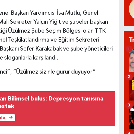
nel Başkan Yardımcısı İsa Mutlu, Genel
li Sekreter Yalçın Yiğit ve şubeler başkan
 ettiği Üzülmez Şube Seçim Bölgesi olan TTK
T
 Teşkilatlandırma ve Eğitim Sekreteri
aşkanı Sefer Karakabak ve şube yöneticileri
1
e sloganlarla karşılandı.
nci”, “Üzülmez sizinle gurur duyuyor”
2
n Bilimsel buluş: Depresyon tanısına
estek
3
üle
4