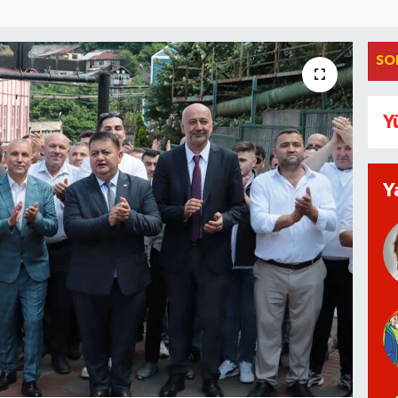
SO
Y
Y