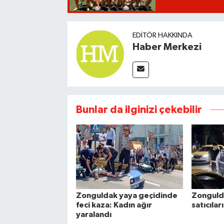
EDITÖR HAKKINDA
Haber Merkezi
Bunlar da ilginizi çekebilir
Zonguldak yaya geçidinde
Zonguld
feci kaza: Kadın ağır
satıcıla
yaralandı