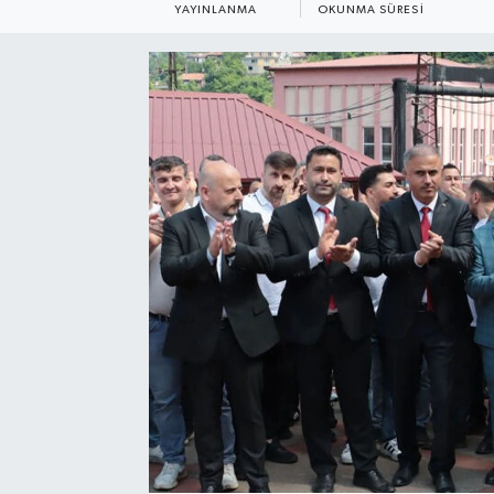
YAYINLANMA
OKUNMA SÜRESI
Siyaset
SPOR
YAŞAM
Zonguldak