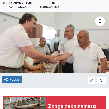
03.07.2026 - 11:48
1 DK
YAYINLANMA
OKUNMA SÜRESI
Siyaset
SPOR
YAŞAM
Zonguldak
Paylaş
-
+
A
A
Zonguldak sinemasız