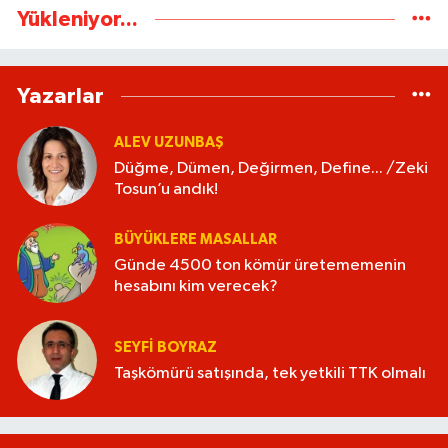
Yükleniyor...
Yazarlar
ALEV UZUNBAŞ
Düğme, Dümen, Değirmen, Define... /Zeki
Tosun’u andık!
BÜYÜKLERE MASALLAR
Günde 4500 ton kömür üretememenin
hesabını kim verecek?
SEYFI BOYRAZ
Taşkömürü satışında, tek yetkili TTK olmalı