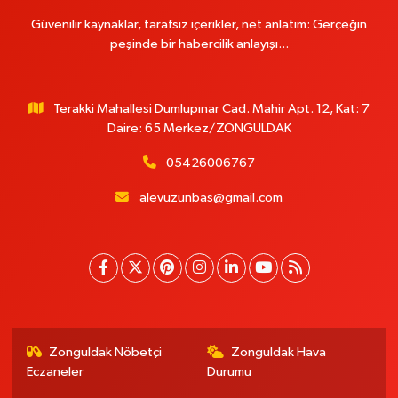
Güvenilir kaynaklar, tarafsız içerikler, net anlatım: Gerçeğin
peşinde bir habercilik anlayışı...
Terakki Mahallesi Dumlupınar Cad. Mahir Apt. 12, Kat: 7
Daire: 65 Merkez/ZONGULDAK
05426006767
alevuzunbas@gmail.com
Zonguldak Nöbetçi
Zonguldak Hava
Eczaneler
Durumu