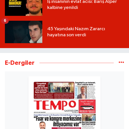
İş insanının evlat acısı: Barış Alper
kalbine yenildi
6
45 Yaşındaki Nazım Zararcı
hayatına son verdi
E-Dergiler