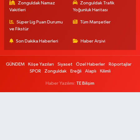
Zonguldak Namaz
Zonguldak Trafik
Vakitleri
Yoğunluk Haritası
Süper Lig Puan Durumu
Tüm Manşetler
ve Fikstür
Son Dakika Haberleri
Haber Arşivi
GÜNDEM
Köşe Yazıları
Siyaset
Özel Haberler
Röportajlar
SPOR
Zonguldak
Ereğli
Alaplı
Kilimli
Haber Yazılımı:
TE Bilişim