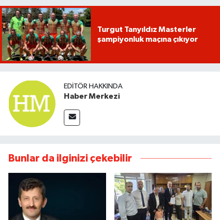
Turgut Tanyıldız Masterler
şampiyonluk maçına çıkıyor
EDITÖR HAKKINDA
Haber Merkezi
Bunlar da ilginizi çekebilir