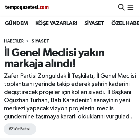
GÜNDEM
KÖŞE YAZARLARI
SİYASET
ÖZEL HABE
Alaplı
Zonguldak Nöbetçi Eczaneler
Çaycuma
Zonguldak Hava Durumu
HABERLER
SIYASET
İl Genel Meclisi yakın
Devrek
Zonguldak Namaz Vakitleri
markaja alındı!
Ereğli
Zonguldak Trafik Yoğunluk Haritası
Zafer Partisi Zonguldak İl Teşkilatı, İl Genel Meclisi
toplantısını yerinde takip ederek şehrin kaderini
Gökçebey
Süper Lig Puan Durumu ve Fikstür
değiştirecek projeler için kolları sıvadı. İl Başkanı
Oğuzhan Turhan, Batı Karadeniz'i sanayinin yeni
GÜNDEM
Tüm Manşetler
merkezi yapacak vizyon projelerini meclis
gündemine taşımaya kararlı olduklarını vurguladı.
Kilimli
Son Dakika Haberleri
#Zafer Partisi
Kozlu
Haber Arşivi