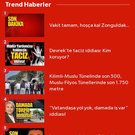
Trend Haberler
1
Vakit tamam, hoşça kal Zonguldak...
2
Devrek’te taciz iddiası: Kim
koruyor?
3
Kilimli-Muslu Tünelinde son 500,
Muslu-Filyos Tünellerinde son 1.750
metre
4
“Vatandaşa yol yok, damada iş var”
iddiası!
5