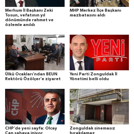
Merhum İl Başkanı Zeki
MHP Merkez İlçe Başkanı
Tosun, vefatının yıl
mazbatasını aldı
dönümünde rahmet ve
özlemle anıldı
Ülkü Ocakları’ndan BEUN
Yeni Parti Zonguldak İl
Rektörü Özölçer’e ziyaret
Yönetimi belli oldu
CHP’de yeni sayfa: Olcay
Zonguldak sinemasız
Can sahaya iniyor
bırakılamaz