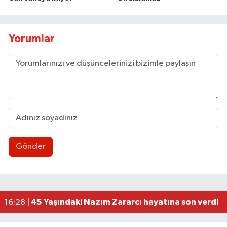
Yorumlar
Gönder
Düğme, Dümen, Değirmen, Define... /Zeki Tosun
21:30 |
112 Artık cepte!
20:41 |
Cumhur İttifakından Gökçebey'in Festivali'ne 
20:30 |
Kadın Kooperatifleri ve Kadın Girişimciler Güç Bi
20:22 |
45 Yaşındaki Nazım Zararcı hayatına son verdi
16:28 |