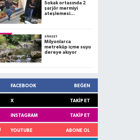
Sokak ortasında 2
şarjör mermiyi
ateşlemesi
kamerada; 3 yaralı
SIYASET
Milyonlarca
metreküp içme suyu
dereye akıyor
FACEBOOK
BEĞEN
X
TAKIP ET
INSTAGRAM
TAKIP ET
YOUTUBE
ABONE OL