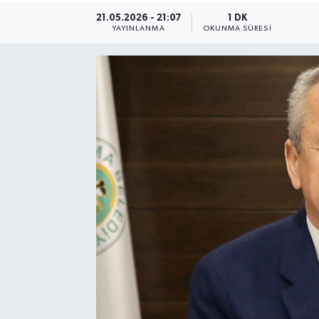
21.05.2026 - 21:07
1 DK
Siyaset
YAYINLANMA
OKUNMA SÜRESI
SPOR
YAŞAM
Zonguldak