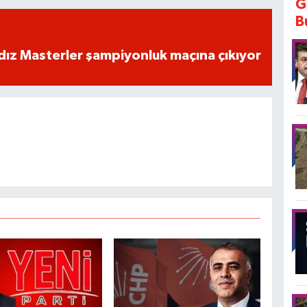
G
B
dız Masterler şampiyonluk maçına çıkıyor