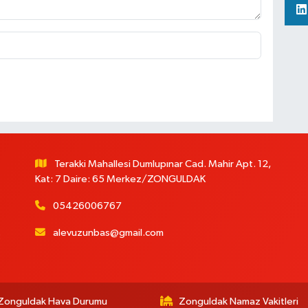
Terakki Mahallesi Dumlupınar Cad. Mahir Apt. 12,
Kat: 7 Daire: 65 Merkez/ZONGULDAK
05426006767
alevuzunbas@gmail.com
:
Zonguldak Hava Durumu
Zonguldak Namaz Vakitleri