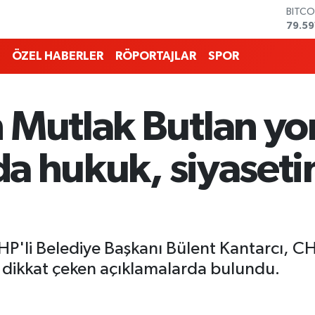
DOLA
45,4
EURO
53,3
ÖZEL HABERLER
RÖPORTAJLAR
SPOR
STERL
61,6
G.ALT
6862
n Mutlak Butlan y
BİST1
14.59
BITCO
arda hukuk, siyaset
79.59
'li Belediye Başkanı Bülent Kantarcı, CHP 
dikkat çeken açıklamalarda bulundu.