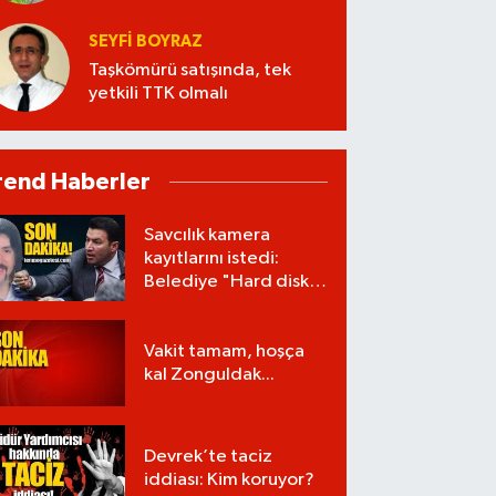
verecek?
SEYFI BOYRAZ
Taşkömürü satışında, tek
yetkili TTK olmalı
rend Haberler
Savcılık kamera
kayıtlarını istedi:
Belediye "Hard disk
zarar gördü" dedi!
Vakit tamam, hoşça
kal Zonguldak...
Devrek’te taciz
iddiası: Kim koruyor?