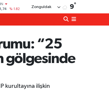
°
R
9
Zonguldak
3620
%0.02
8690
%0.19
İN
0380
%0.18
IN
,09000
%0.19
orumu: “25
00
8,00
%0
IN
in gölgesinde
1,74
%-1.82
kurultayına ilişkin
Ülkü Ocakları’ndan BEUN Rektörü Özöl
17:59 |