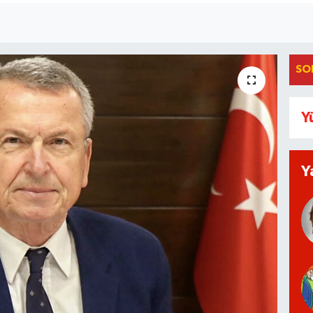
SO
Y
Y