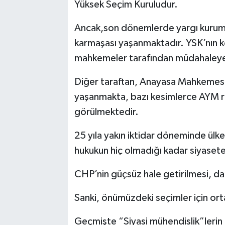
Yüksek Seçim Kuruludur.
Ancak,son dönemlerde yargı kurumla
karmaşası yaşanmaktadır. YSK’nın ke
mahkemeler tarafından müdahaleye
Diğer taraftan, Anayasa Mahkemesi i
yaşanmakta, bazı kesimlerce AYM re
görülmektedir.
25 yıla yakın iktidar döneminde ülke
hukukun hiç olmadığı kadar siyasete
CHP’nin güçsüz hale getirilmesi, d
Sanki, önümüzdeki seçimler için orta
Geçmişte “Siyasi mühendislik”lerin 