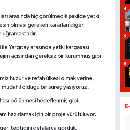
4
rı arasında hiç görülmedik şekilde yetki
sin olması gereken kararları diğer
 uğramaktadır.
5
le Yargıtay arasında yetki kargaşası
jim açısından gereksiz bir kurummuş gibi
6
miz huzur ve refah ülkesi olmak yerine,
 müdahil olduğu bir süreç yaşıyoruz.
ahası bölünmesi hedeflenmiş gibi.
E
m hazırlamak için bir proje yürütülüyor.
geri teptiğini defalarca gördük.