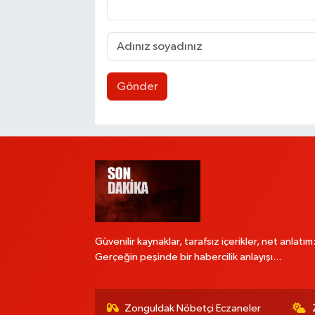
Gönder
Güvenilir kaynaklar, tarafsız içerikler, net anlatım
Gerçeğin peşinde bir habercilik anlayışı...
Zonguldak Nöbetçi Eczaneler