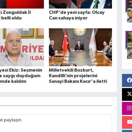
ti Zonguldak İl
CHP’de yeni sayfa: Olcay
 belli oldu
Can sahaya iniyor
yesi Ekiz: Seçmenin
Milletvekili Bozkurt,
ne saygı duyduğum
Kandilli’nin projelerini
timde kaldım
Sanayi Bakanı Kacır'a iletti