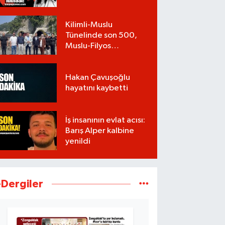
Kilimli-Muslu
Tünelinde son 500,
Muslu-Filyos
Tünellerinde son
1.750 metre
Hakan Çavuşoğlu
hayatını kaybetti
İş insanının evlat acısı:
Barış Alper kalbine
yenildi
-Dergiler