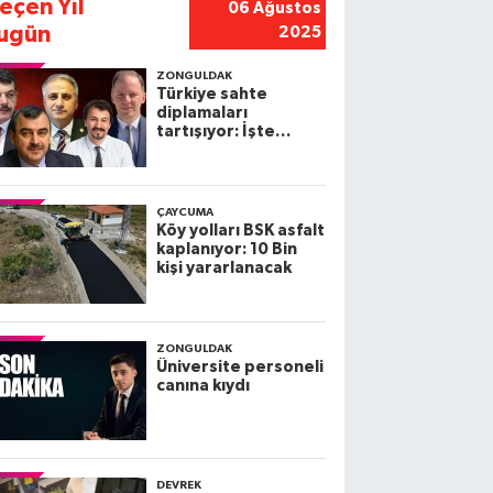
eçen Yıl
06 Ağustos
ugün
2025
ZONGULDAK
Türkiye sahte
diplamaları
tartışıyor: İşte
Zonguldak
Milletvekillerinin
diplomaları
ÇAYCUMA
Köy yolları BSK asfalt
kaplanıyor: 10 Bin
kişi yararlanacak
ZONGULDAK
Üniversite personeli
canına kıydı
DEVREK