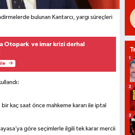
irmelerde bulunan Kantarcı, yargı süreçleri
 Otopark ve imar krizi derhal
T
!
1
üle
ullandı:
2
, bir kaç saat önce mahkeme kararı ile iptal
3
asa’ya göre seçimlerle ilgili tek karar mercii