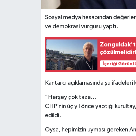
Sosyal medya hesabından değerlend
ve demokrasi vurgusu yaptı.
Zonguldak'ta
çözülmelidir
İçeriği Görünt
Kantarcı açıklamasında şu ifadeleri k
“Herşey çok taze…
CHP’nin üç yıl önce yaptığı kurultay
edildi.
Oysa, hepimizin uyması gereken Anay