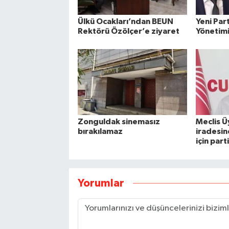
Ülkü Ocakları’ndan BEUN
Yeni Par
Rektörü Özölçer’e ziyaret
Yönetimi
Zonguldak sinemasız
Meclis Ü
bırakılamaz
iradesi
için par
Yorumlar