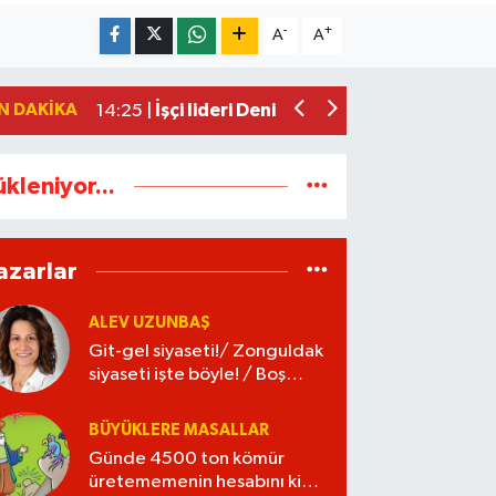
Yeni Parti Zonguldak İl Yönetimi belli o
17:34 |
-
+
A
A
Zonguldak yaya geçidinde feci kaza: K
17:30 |
Kozlu'da o yol trafiğe kapatılıyor
17:24 |
N DAKIKA
İşçi lideri Denizer, kabri başında anıldı
14:25 |
ükleniyor...
azarlar
ALEV UZUNBAŞ
Git-gel siyaseti!/ Zonguldak
siyaseti işte böyle! / Boş
kaleye gol!
BÜYÜKLERE MASALLAR
Günde 4500 ton kömür
üretememenin hesabını kim