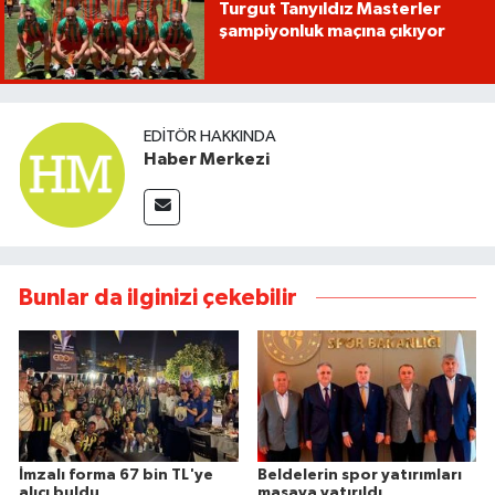
Turgut Tanyıldız Masterler
şampiyonluk maçına çıkıyor
EDITÖR HAKKINDA
Haber Merkezi
Bunlar da ilginizi çekebilir
İmzalı forma 67 bin TL'ye
Beldelerin spor yatırımları
alıcı buldu
masaya yatırıldı