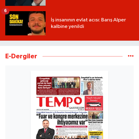
6
İş insanının evlat acısı: Barış Alper
kalbine yenildi
E-Dergiler