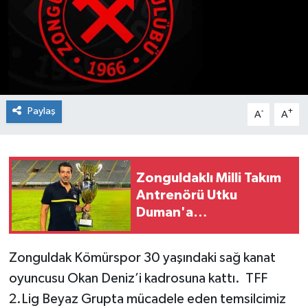
Siyaset
SPOR
YAŞAM
Paylaş
-
+
A
A
Zonguldak
Zonguldaklı Milli Takım
Antrenörü Utku
Duman'a
Fenerbahçe'de
Koordinatörlük görevi
Zonguldak Kömürspor 30 yaşındaki sağ kanat
oyuncusu Okan Deniz’i kadrosuna kattı. TFF
2.Lig Beyaz Grupta mücadele eden temsilcimiz