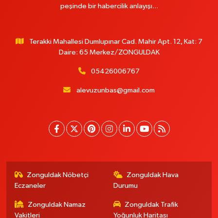
peşinde bir habercilik anlayışı...
Terakki Mahallesi Dumlupınar Cad. Mahir Apt. 12, Kat: 7
Daire: 65 Merkez/ZONGULDAK
05426006767
alevuzunbas@gmail.com
Zonguldak Nöbetçi
Zonguldak Hava
Eczaneler
Durumu
Zonguldak Namaz
Zonguldak Trafik
Vakitleri
Yoğunluk Haritası