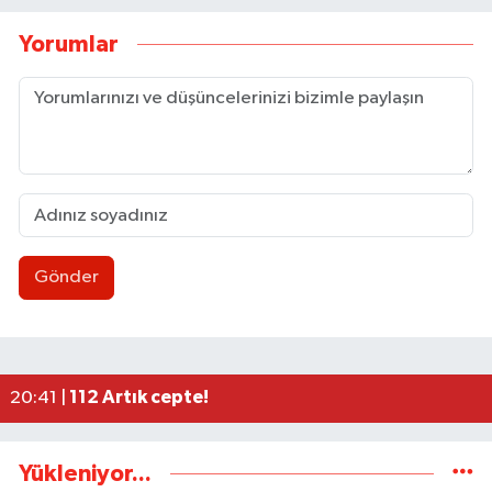
Yorumlar
Gönder
Uluslararası Tekvando Şampiyonası'nda Karadeni
11:11 |
Dünya üçüncüsü ve Türkiye Şampiyonu Zeynep Tun
11:09 |
BEUN personeli ölü bulundu
11:06 |
Düğme, Dümen, Değirmen, Define... /Zeki Tosun
21:30 |
112 Artık cepte!
20:41 |
Yükleniyor...