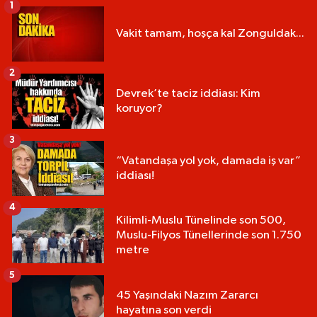
1
Vakit tamam, hoşça kal Zonguldak...
2
Devrek’te taciz iddiası: Kim
koruyor?
3
“Vatandaşa yol yok, damada iş var”
iddiası!
4
Kilimli-Muslu Tünelinde son 500,
Muslu-Filyos Tünellerinde son 1.750
metre
5
45 Yaşındaki Nazım Zararcı
hayatına son verdi