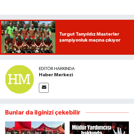
Turgut Tanyıldız Masterler
şampiyonluk maçına çıkıyor
EDITÖR HAKKINDA
Haber Merkezi
Bunlar da ilginizi çekebilir