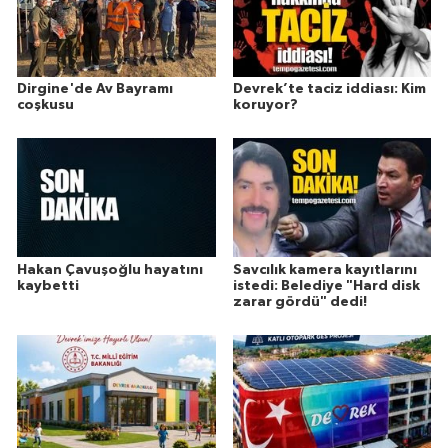
Dirgine'de Av Bayramı
Devrek’te taciz iddiası: Kim
coşkusu
koruyor?
Hakan Çavuşoğlu hayatını
Savcılık kamera kayıtlarını
kaybetti
istedi: Belediye "Hard disk
zarar gördü" dedi!