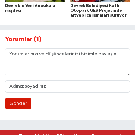
Devrek'e Yeni Anaokulu
Devrek Belediyesi Katlı
müjdesi
Otopark GES Projesinde
altyapı çalışmaları sürüyor
Yorumlar (1)
Gönder
Eski Bakan Tınaz Titiz, Çaycuma'yı ziyaret etti
22:58 |
Diploma dönemi bitiyor, mikro-yetkinlik dönemi
22:49 |
Git-gel siyaseti!/ Zonguldak siyaseti işte böyle! 
22:11 |
Çaycumalılar Derneği’nden GMİS’e ziyaret
19:41 |