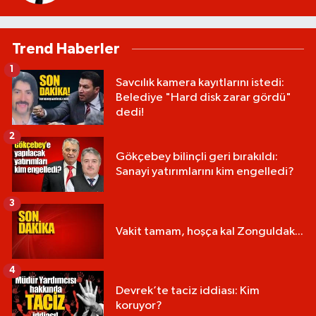
Trend Haberler
1
Savcılık kamera kayıtlarını istedi:
Belediye "Hard disk zarar gördü"
dedi!
2
Gökçebey bilinçli geri bırakıldı:
Sanayi yatırımlarını kim engelledi?
3
Vakit tamam, hoşça kal Zonguldak...
4
Devrek’te taciz iddiası: Kim
koruyor?