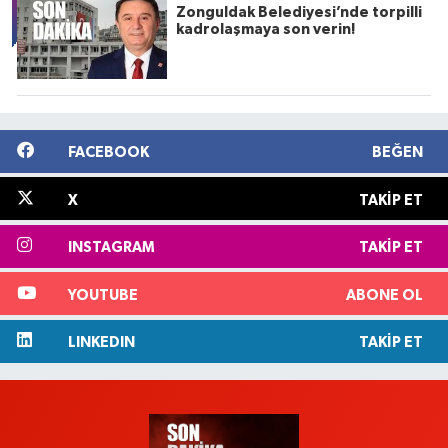
Zonguldak Belediyesi’nde torpilli
kadrolaşmaya son verin!
FACEBOOK
BEĞEN
X
TAKIP ET
INSTAGRAM
TAKIP ET
YOUTUBE
ABONE OL
LINKEDIN
TAKIP ET