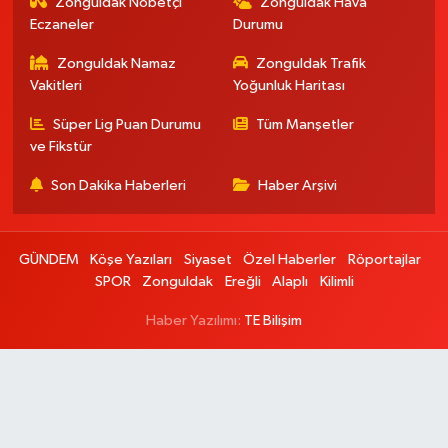
Zonguldak Nöbetçi
Zonguldak Hava
Eczaneler
Durumu
Zonguldak Namaz
Zonguldak Trafik
Vakitleri
Yoğunluk Haritası
Süper Lig Puan Durumu
Tüm Manşetler
ve Fikstür
Son Dakika Haberleri
Haber Arşivi
GÜNDEM
Köşe Yazıları
Siyaset
Özel Haberler
Röportajlar
SPOR
Zonguldak
Ereğli
Alaplı
Kilimli
Haber Yazılımı:
TE Bilişim