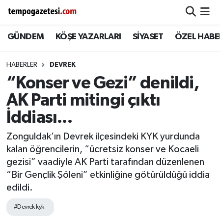
GÜNDEM
KÖŞE YAZARLARI
SİYASET
ÖZEL HABE
Alaplı
Zonguldak Nöbetçi Eczaneler
Çaycuma
Zonguldak Hava Durumu
HABERLER
DEVREK
“Konser ve Gezi” denildi,
Devrek
Zonguldak Namaz Vakitleri
AK Parti mitingi çıktı
Ereğli
Zonguldak Trafik Yoğunluk Haritası
İddiası...
Zonguldak’ın Devrek ilçesindeki KYK yurdunda
Gökçebey
Süper Lig Puan Durumu ve Fikstür
kalan öğrencilerin, “ücretsiz konser ve Kocaeli
gezisi” vaadiyle AK Parti tarafından düzenlenen
GÜNDEM
Tüm Manşetler
“Bir Gençlik Şöleni” etkinliğine götürüldüğü iddia
edildi.
Kilimli
Son Dakika Haberleri
#Devrek kyk
Kozlu
Haber Arşivi