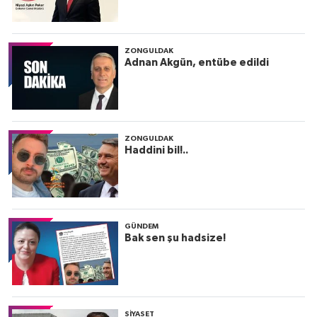
ZONGULDAK
Adnan Akgün, entübe edildi
ZONGULDAK
Haddini bil!..
GÜNDEM
Bak sen şu hadsize!
SIYASET