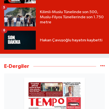
5
Kilimli-Muslu Tünelinde son 500,
Muslu-Filyos Tünellerinde son 1.750
metre
6
Hakan Çavuşoğlu hayatını kaybetti
E-Dergiler