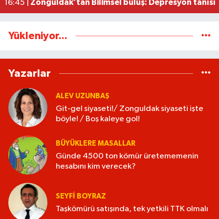
Zonguldak’tan Bilimsel buluş: Depresyon tanısın
16:45 |
Yükleniyor...
Yazarlar
ALEV UZUNBAŞ
Git-gel siyaseti!/ Zonguldak siyaseti işte
böyle! / Boş kaleye gol!
BÜYÜKLERE MASALLAR
Günde 4500 ton kömür üretememenin
hesabını kim verecek?
SEYFI BOYRAZ
Taşkömürü satışında, tek yetkili TTK olmalı