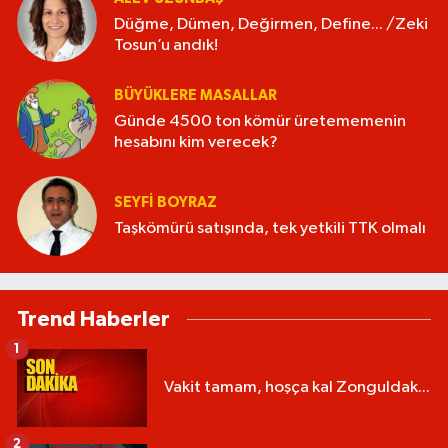
Düğme, Dümen, Değirmen, Define... /Zeki
Tosun’u andık!
BÜYÜKLERE MASALLAR
Günde 4500 ton kömür üretememenin
hesabını kim verecek?
SEYFI BOYRAZ
Taşkömürü satışında, tek yetkili TTK olmalı
Trend Haberler
1
Vakit tamam, hoşça kal Zonguldak...
2