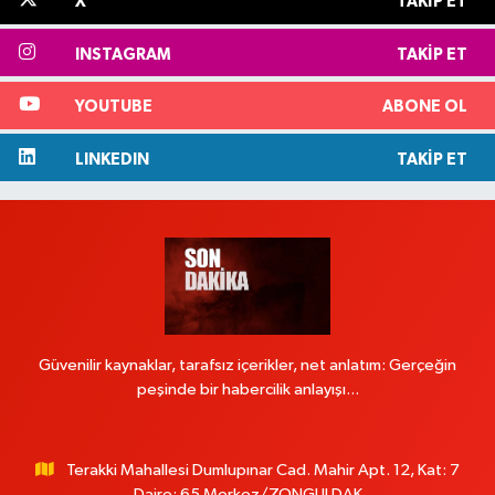
X
TAKIP ET
INSTAGRAM
TAKIP ET
YOUTUBE
ABONE OL
LINKEDIN
TAKIP ET
Güvenilir kaynaklar, tarafsız içerikler, net anlatım: Gerçeğin
peşinde bir habercilik anlayışı...
Terakki Mahallesi Dumlupınar Cad. Mahir Apt. 12, Kat: 7
Daire: 65 Merkez/ZONGULDAK