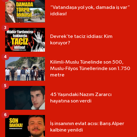
“Vatandaşa yol yok, damada iş var”
iddiası!
3
Devrek’te taciz iddiası: Kim
koruyor?
4
Kilimli-Muslu Tünelinde son 500,
Muslu-Filyos Tünellerinde son 1.750
metre
5
45 Yaşındaki Nazım Zararcı
hayatına son verdi
6
İş insanının evlat acısı: Barış Alper
kalbine yenildi