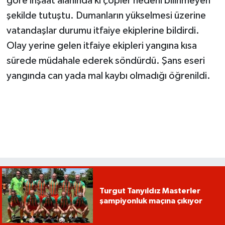
göre inşaat alanında ki çöpler nedeni bilinmeyen
şekilde tutuştu. Dumanların yükselmesi üzerine
vatandaşlar durumu itfaiye ekiplerine bildirdi.
Olay yerine gelen itfaiye ekipleri yangına kısa
sürede müdahale ederek söndürdü. Şans eseri
yangında can yada mal kaybı olmadığı öğrenildi.
Turgut Tanyıldız Masterler
şampiyonluk maçına çıkıyor