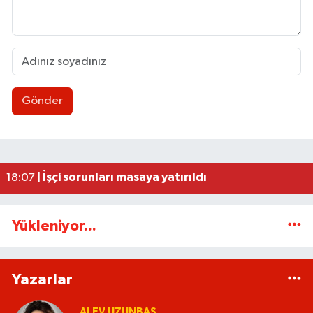
Gönder
AK Parti İstişare toplantısı düzenlendi
18:02 |
Ereğli’de feci kaza: 18 yaşındaki Miraç hayatını 
23:02 |
İşçi sorunları masaya yatırıldı
18:07 |
Yükleniyor...
Yazarlar
ALEV UZUNBAŞ