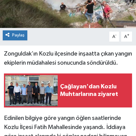
Siyaset
SPOR
Paylaş
-
+
A
A
YAŞAM
Zonguldak’ın Kozlu ilçesinde inşaatta çıkan yangın
Zonguldak
ekiplerin müdahalesi sonucunda söndürüldü.
Çağlayan'dan Kozlu
Muhtarlarına ziyaret
Edinilen bilgiye göre yangın öğlen saatlerinde
Kozlu İlçesi Fatih Mahallesinde yaşandı. İddiaya