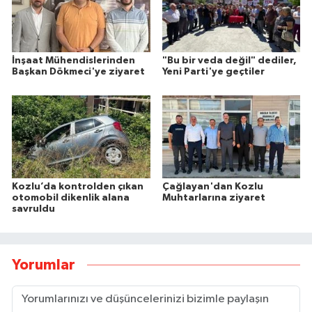
İnşaat Mühendislerinden
"Bu bir veda değil" dediler,
Başkan Dökmeci'ye ziyaret
Yeni Parti'ye geçtiler
Kozlu’da kontrolden çıkan
Çağlayan'dan Kozlu
otomobil dikenlik alana
Muhtarlarına ziyaret
savruldu
Yorumlar