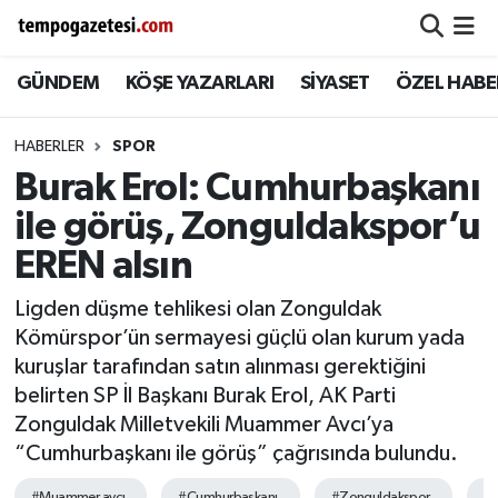
GÜNDEM
KÖŞE YAZARLARI
SİYASET
ÖZEL HABE
Alaplı
Zonguldak Nöbetçi Eczaneler
Çaycuma
Zonguldak Hava Durumu
HABERLER
SPOR
Burak Erol: Cumhurbaşkanı
Devrek
Zonguldak Namaz Vakitleri
ile görüş, Zonguldakspor’u
Ereğli
Zonguldak Trafik Yoğunluk Haritası
EREN alsın
Ligden düşme tehlikesi olan Zonguldak
Gökçebey
Süper Lig Puan Durumu ve Fikstür
Kömürspor’ün sermayesi güçlü olan kurum yada
kuruşlar tarafından satın alınması gerektiğini
GÜNDEM
Tüm Manşetler
belirten SP İl Başkanı Burak Erol, AK Parti
Zonguldak Milletvekili Muammer Avcı’ya
Kilimli
Son Dakika Haberleri
“Cumhurbaşkanı ile görüş” çağrısında bulundu.
Kozlu
Haber Arşivi
#Muammer avcı
#Cumhurbaşkanı
#Zonguldakspor
#E