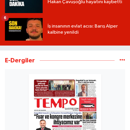
Hakan Çavuşoğlu hayatını kaybetti
6
İş insanının evlat acısı: Barış Alper
kalbine yenildi
E-Dergiler