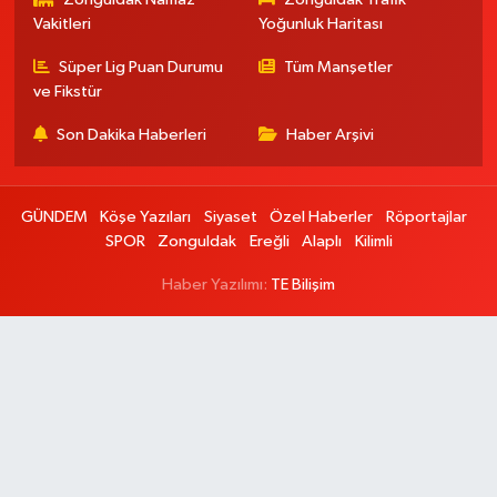
Vakitleri
Yoğunluk Haritası
Süper Lig Puan Durumu
Tüm Manşetler
ve Fikstür
Son Dakika Haberleri
Haber Arşivi
GÜNDEM
Köşe Yazıları
Siyaset
Özel Haberler
Röportajlar
SPOR
Zonguldak
Ereğli
Alaplı
Kilimli
Haber Yazılımı:
TE Bilişim