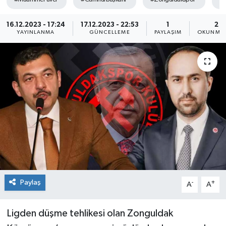
Siyaset
16.12.2023 - 17:24
17.12.2023 - 22:53
1
2 D
YAYINLANMA
GÜNCELLEME
PAYLAŞIM
OKUNMA 
SPOR
YAŞAM
Zonguldak
Paylaş
-
+
A
A
Ligden düşme tehlikesi olan Zonguldak