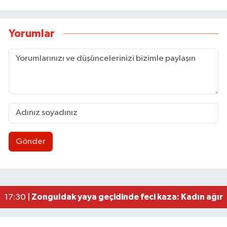
Yorumlar
Gönder
Zonguldakspor eski Başkanı Rıza Kerim Tanyeri’n
21:53 |
Hep bana, Rabbena! / Ahmet Çolakoğlu köylünü
21:43 |
Ülkü Ocakları’ndan BEUN Rektörü Özölçer’e ziy
17:59 |
Yeni Parti Zonguldak İl Yönetimi belli oldu
17:34 |
Zonguldak yaya geçidinde feci kaza: Kadın ağır 
17:30 |