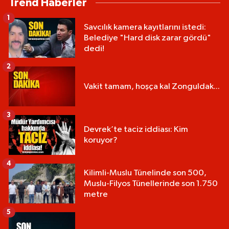
Trend Haberler
1
Savcılık kamera kayıtlarını istedi:
Belediye "Hard disk zarar gördü"
dedi!
2
Vakit tamam, hoşça kal Zonguldak...
3
Devrek’te taciz iddiası: Kim
koruyor?
4
Kilimli-Muslu Tünelinde son 500,
Muslu-Filyos Tünellerinde son 1.750
metre
5