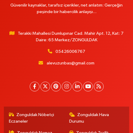
Güvenilir kaynaklar, tarafsız içerikler, net anlatım: Gerçeğin
peşinde bir habercilik anlayışı...
Terakki Mahallesi Dumlupınar Cad. Mahir Apt. 12, Kat: 7
Daire: 65 Merkez/ZONGULDAK
05426006767
alevuzunbas@gmail.com
Zonguldak Nöbetçi
Zonguldak Hava
Eczaneler
Durumu
Zonguldak Namaz
Zonguldak Trafik