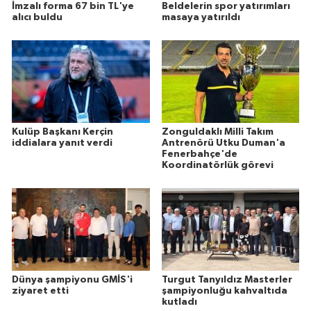
İmzalı forma 67 bin TL'ye
Beldelerin spor yatırımları
alıcı buldu
masaya yatırıldı
Kulüp Başkanı Kerçin
Zonguldaklı Milli Takım
iddialara yanıt verdi
Antrenörü Utku Duman'a
Fenerbahçe'de
Koordinatörlük görevi
Dünya şampiyonu GMİS'i
Turgut Tanyıldız Masterler
ziyaret etti
şampiyonluğu kahvaltıda
kutladı