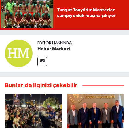
Turgut Tanyıldız Masterler
şampiyonluk maçına çıkıyor
EDITÖR HAKKINDA
Haber Merkezi
Bunlar da ilginizi çekebilir