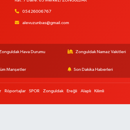
Kat: 7 Daire: 65 Merkez/ZONGULDAK
05426006767
alevuzunbas@gmail.com
:
Zonguldak Hava Durumu
Zonguldak Namaz Vakitleri
üm Manşetler
Son Dakika Haberleri
r
Röportajlar
SPOR
Zonguldak
Ereğli
Alaplı
Kilimli