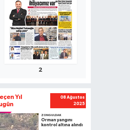
2
eçen Yıl
08 Ağustos
ugün
2025
ZONGULDAK
Orman yangını
kontrol altına alındı