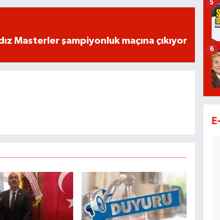
5
dız Masterler şampiyonluk maçına çıkıyor
6
E