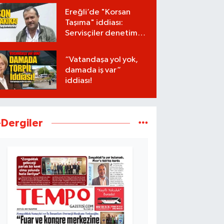
Ereğli’de "Korsan
Taşıma" iddiası:
Servisçiler denetim
istiyor
“Vatandaşa yol yok,
damada iş var”
iddiası!
-Dergiler