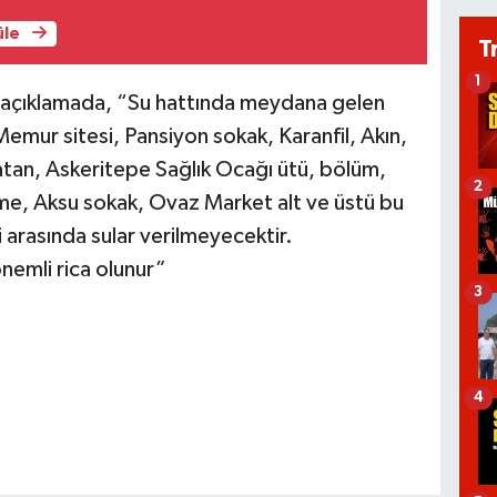
üle
T
1
an açıklamada, “Su hattında meydana gelen
emur sitesi, Pansiyon sokak, Karanfil, Akın,
tan, Askeritepe Sağlık Ocağı ütü, bölüm,
2
e, Aksu sokak, Ovaz Market alt ve üstü bu
 arasında sular verilmeyecektir.
önemli rica olunur”
3
4