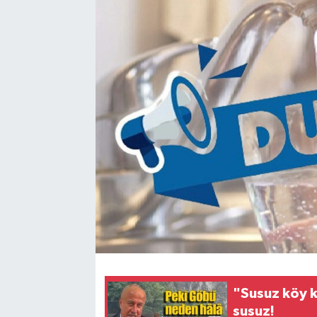
Siyaset
SPOR
YAŞAM
Zonguldak
"Susuz köy k
susuz!