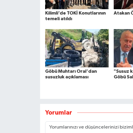
Kilimli’de TOKİ Konutlarının
Atakan Ö
temeli atıldı
Göbü Muhtarı Oral'dan
"Susuz k
susuzluk açıklaması
Göbü Sah
Yorumlar