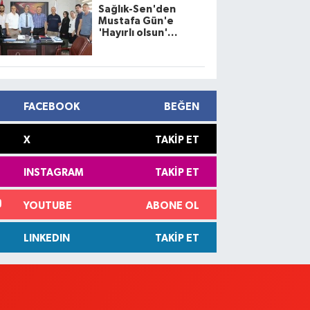
Sağlık-Sen'den
Mustafa Gün'e
'Hayırlı olsun'
ziyareti
FACEBOOK
BEĞEN
X
TAKIP ET
INSTAGRAM
TAKIP ET
YOUTUBE
ABONE OL
LINKEDIN
TAKIP ET