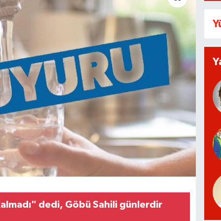
Y
Y
almadı" dedi, Göbü Sahili günlerdir