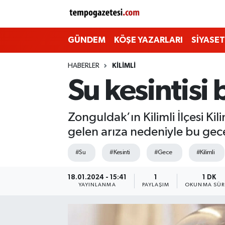
Alaplı
Zonguldak Nöbetçi Eczaneler
GÜNDEM
KÖŞE YAZARLARI
SİYASET
Çaycuma
Zonguldak Hava Durumu
HABERLER
KILIMLI
Su kesintisi
Devrek
Zonguldak Namaz Vakitleri
Ereğli
Zonguldak Trafik Yoğunluk Haritası
Zonguldak’ın Kilimli İlçesi K
gelen arıza nedeniyle bu gece
Gökçebey
Süper Lig Puan Durumu ve Fikstür
#Su
#Kesinti
#Gece
#Kilimli
GÜNDEM
Tüm Manşetler
18.01.2024 - 15:41
1
1 DK
YAYINLANMA
PAYLAŞIM
OKUNMA SÜR
Kilimli
Son Dakika Haberleri
Kozlu
Haber Arşivi