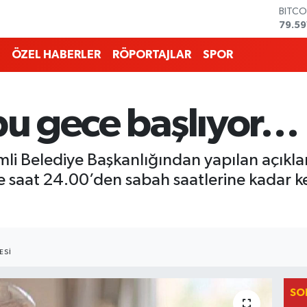
DOLA
45,4
EURO
53,3
ÖZEL HABERLER
RÖPORTAJLAR
SPOR
STERL
61,6
G.ALT
6862
 bu gece başlıyor…
BİST1
14.59
BITCO
ilimli Belediye Başkanlığından yapılan açı
79.59
 saat 24.00’den sabah saatlerine kadar kes
ESI
SO