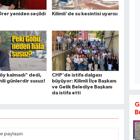
rer yeniden seçildi
Kilimli'de su kesintisi uyarısı
öy kalmadı" dedi,
CHP'de istifa dalgası
ili günlerdir susuz!
büyüyor: Kilimli İlçe Başkanı
ve Gelik Belediye Başkanı
da istifa etti
G
B