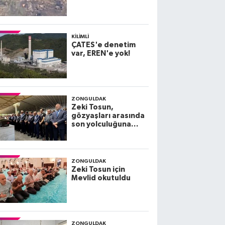
KILIMLI
ÇATES'e denetim
var, EREN'e yok!
ZONGULDAK
Zeki Tosun,
gözyaşları arasında
son yolculuğuna
uğurlandı
ZONGULDAK
Zeki Tosun için
Mevlid okutuldu
ZONGULDAK