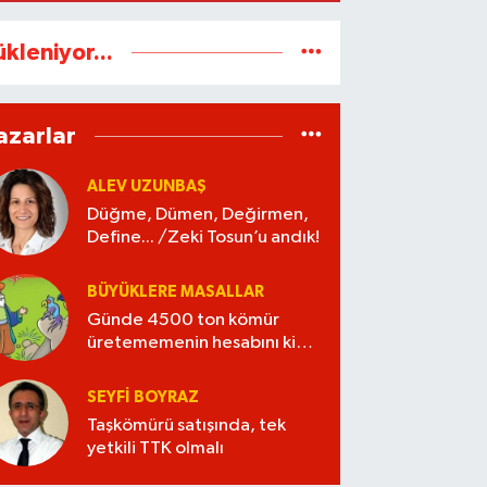
ükleniyor...
azarlar
ALEV UZUNBAŞ
Düğme, Dümen, Değirmen,
Define... /Zeki Tosun’u andık!
BÜYÜKLERE MASALLAR
Günde 4500 ton kömür
üretememenin hesabını kim
verecek?
SEYFI BOYRAZ
Taşkömürü satışında, tek
yetkili TTK olmalı