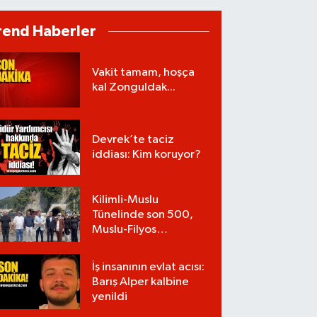
rend Haberler
Vakit tamam, hoşça
kal Zonguldak...
Devrek’te taciz
iddiası: Kim koruyor?
Kilimli-Muslu
Tünelinde son 500,
Muslu-Filyos
Tünellerinde son
1.750 metre
İş insanının evlat acısı:
Barış Alper kalbine
yenildi