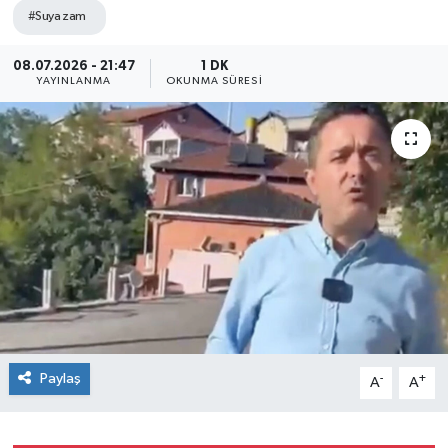
#Suya zam
Siyaset
08.07.2026 - 21:47
1 DK
YAYINLANMA
OKUNMA SÜRESI
SPOR
YAŞAM
Zonguldak
Paylaş
-
+
A
A