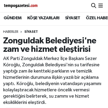
GÜNDEM
KÖŞE YAZARLARI
SİYASET
ÖZEL HABE
Alaplı
Zonguldak Nöbetçi Eczaneler
Çaycuma
Zonguldak Hava Durumu
HABERLER
SIYASET
Zonguldak Belediyesi'ne
Devrek
Zonguldak Namaz Vakitleri
zam ve hizmet eleştirisi
Ereğli
Zonguldak Trafik Yoğunluk Haritası
AK Parti Zonguldak Merkez İlçe Başkanı Sezer
Köroğlu, Zonguldak Belediyesi'nin su tarifesine
Gökçebey
Süper Lig Puan Durumu ve Fikstür
yaptığı zam ile kentteki parkların ve temizlik
hizmetlerinin durumuna ilişkin yazılı bir açıklama
GÜNDEM
Tüm Manşetler
yaptı. Köroğlu, belediyenin vatandaşın yaşamını
kolaylaştıracak hizmetlere öncelik vermesi
Kilimli
Son Dakika Haberleri
gerektiğini belirterek, su zammı ve hizmet
eksikliklerini eleştirdi.
Kozlu
Haber Arşivi