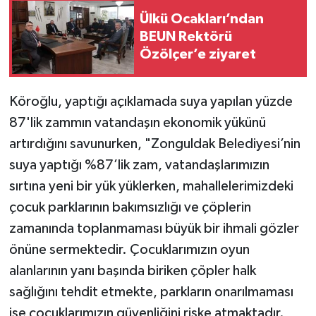
Ülkü Ocakları’ndan
BEUN Rektörü
Özölçer’e ziyaret
Köroğlu, yaptığı açıklamada suya yapılan yüzde
87'lik zammın vatandaşın ekonomik yükünü
artırdığını savunurken, "Zonguldak Belediyesi’nin
suya yaptığı %87’lik zam, vatandaşlarımızın
sırtına yeni bir yük yüklerken, mahallelerimizdeki
çocuk parklarının bakımsızlığı ve çöplerin
zamanında toplanmaması büyük bir ihmali gözler
önüne sermektedir. Çocuklarımızın oyun
alanlarının yanı başında biriken çöpler halk
sağlığını tehdit etmekte, parkların onarılmaması
ise çocuklarımızın güvenliğini riske atmaktadır.