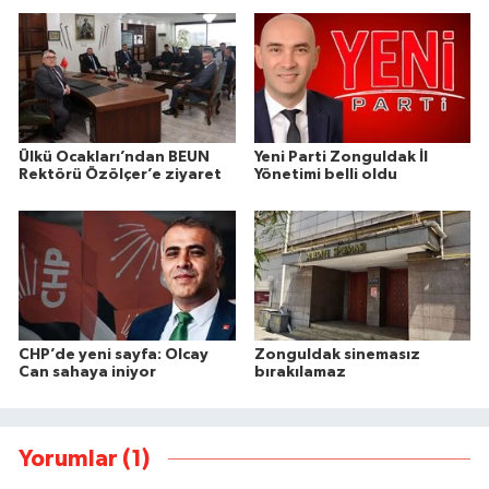
Ülkü Ocakları’ndan BEUN
Yeni Parti Zonguldak İl
Rektörü Özölçer’e ziyaret
Yönetimi belli oldu
CHP’de yeni sayfa: Olcay
Zonguldak sinemasız
Can sahaya iniyor
bırakılamaz
Yorumlar (1)