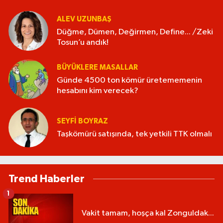
ALEV UZUNBAŞ
Düğme, Dümen, Değirmen, Define... /Zeki
Tosun’u andık!
BÜYÜKLERE MASALLAR
Günde 4500 ton kömür üretememenin
hesabını kim verecek?
SEYFI BOYRAZ
Taşkömürü satışında, tek yetkili TTK olmalı
Trend Haberler
1
Vakit tamam, hoşça kal Zonguldak...