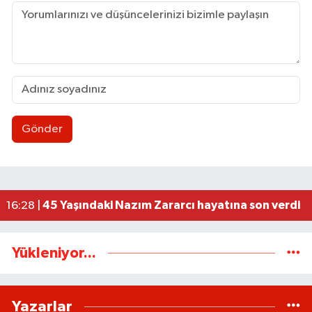
Gönder
Düğme, Dümen, Değirmen, Define... /Zeki Tosun
21:30 |
112 Artık cepte!
20:41 |
Cumhur İttifakından Gökçebey'in Festivali'ne 
20:30 |
Kadın Kooperatifleri ve Kadın Girişimciler Güç Bi
20:22 |
45 Yaşındaki Nazım Zararcı hayatına son verdi
16:28 |
Yükleniyor...
Yazarlar