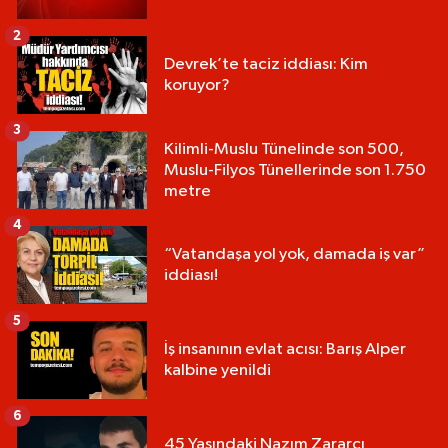
2
Devrek’te taciz iddiası: Kim
koruyor?
3
Kilimli-Muslu Tünelinde son 500,
Muslu-Filyos Tünellerinde son 1.750
metre
4
“Vatandaşa yol yok, damada iş var”
iddiası!
5
İş insanının evlat acısı: Barış Alper
kalbine yenildi
6
45 Yaşındaki Nazım Zararcı