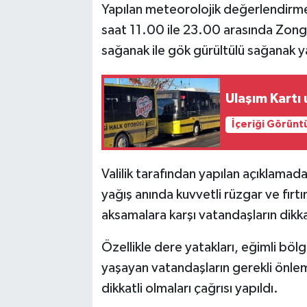
Yapılan meteorolojik değerlendir
saat 11.00 ile 23.00 arasında Zongul
sağanak ile gök gürültülü sağanak y
Ulaşım Kartı 
İçeriği Görünt
Valilik tarafından yapılan açıklamada;
yağış anında kuvvetli rüzgar ve fırt
aksamalara karşı vatandaşların dikkat
Özellikle dere yatakları, eğimli bölg
yaşayan vatandaşların gerekli önleml
dikkatli olmaları çağrısı yapıldı.