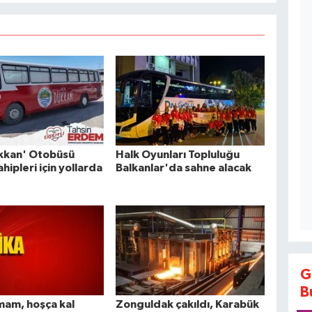
ükkan' Otobüsü
Halk Oyunları Topluluğu
ahipleri için yollarda
Balkanlar'da sahne alacak
G
B
mam, hoşça kal
Zonguldak çakıldı, Karabük