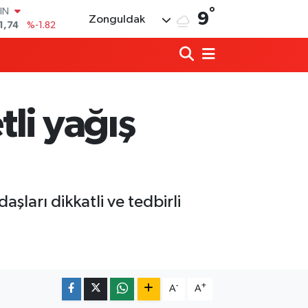
°
R
9
Zonguldak
3620
%0.02
8690
%0.19
İN
0380
%0.18
IN
,09000
%0.19
li yağış
00
8,00
%0
IN
1,74
%-1.82
şları dikkatli ve tedbirli
Milletvekili Bozkurt, Kandilli’nin proje
00:06 |
Eski Bakan Tınaz Titiz, Çaycuma'yı ziy
22:58 |
-
+
A
A
Diploma dönemi bitiyor, mikro-yetkinl
22:49 |