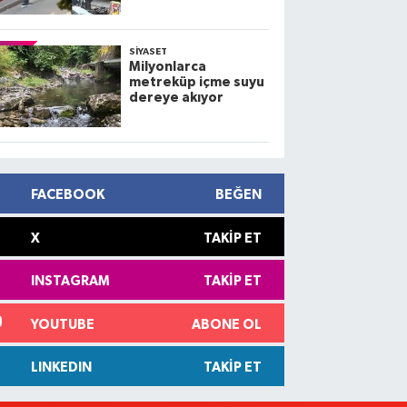
kamerada; 3 yaralı
SIYASET
Milyonlarca
metreküp içme suyu
dereye akıyor
FACEBOOK
BEĞEN
X
TAKIP ET
INSTAGRAM
TAKIP ET
YOUTUBE
ABONE OL
LINKEDIN
TAKIP ET