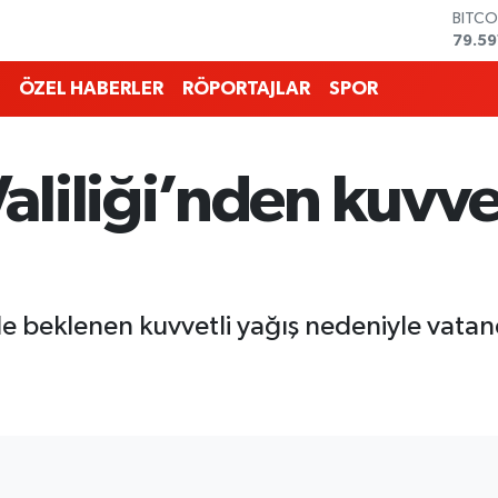
DOLA
45,4
EURO
53,3
ÖZEL HABERLER
RÖPORTAJLAR
SPOR
STERL
61,6
G.ALT
6862
liliği’nden kuvvet
BİST1
14.59
BITCO
79.59
de beklenen kuvvetli yağış nedeniyle vatanda