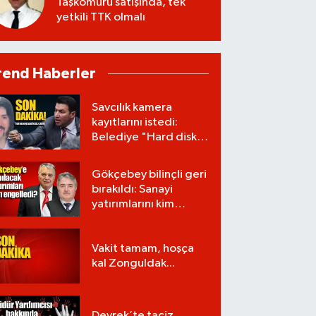
Taşkömürü satışında, tek
yetkili TTK olmalı
rend Haberler
Savcılık kamera
kayıtlarını istedi:
Belediye "Hard disk
zarar gördü" dedi!
Gökçebey bilinçli geri
bırakıldı: Sanayi
yatırımlarını kim
engelledi?
Vakit tamam, hoşça
kal Zonguldak...
Devrek’te taciz