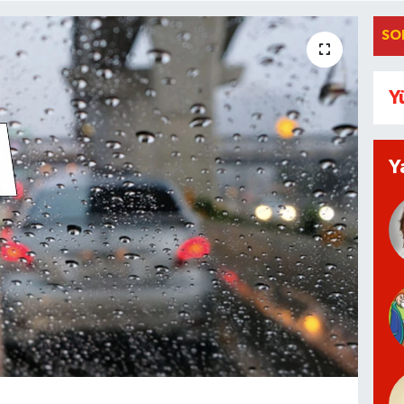
SO
Y
Y