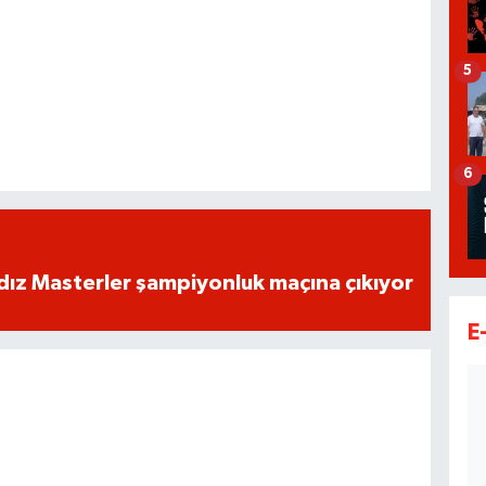
5
6
dız Masterler şampiyonluk maçına çıkıyor
E