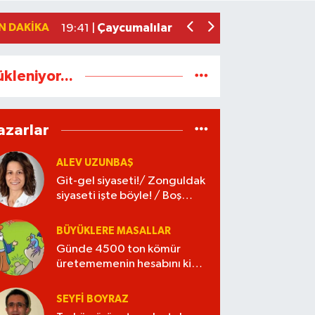
Git-gel siyaseti!/ Zonguldak siyaseti iş
22:11 |
N DAKIKA
Çaycumalılar Derneği’nden GMİS’e ziy
19:41 |
ükleniyor...
azarlar
ALEV UZUNBAŞ
Git-gel siyaseti!/ Zonguldak
siyaseti işte böyle! / Boş
kaleye gol!
BÜYÜKLERE MASALLAR
Günde 4500 ton kömür
üretememenin hesabını kim
verecek?
SEYFI BOYRAZ