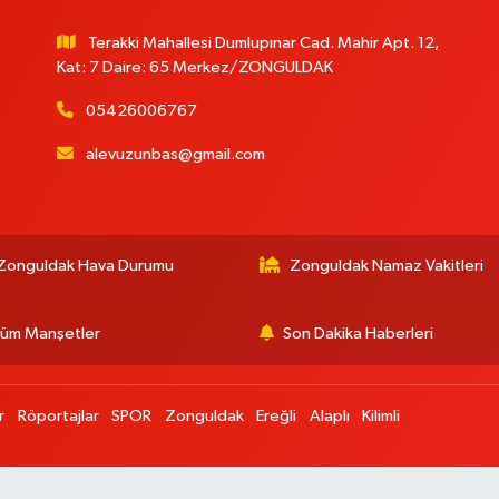
Terakki Mahallesi Dumlupınar Cad. Mahir Apt. 12,
Kat: 7 Daire: 65 Merkez/ZONGULDAK
05426006767
alevuzunbas@gmail.com
:
Zonguldak Hava Durumu
Zonguldak Namaz Vakitleri
üm Manşetler
Son Dakika Haberleri
r
Röportajlar
SPOR
Zonguldak
Ereğli
Alaplı
Kilimli