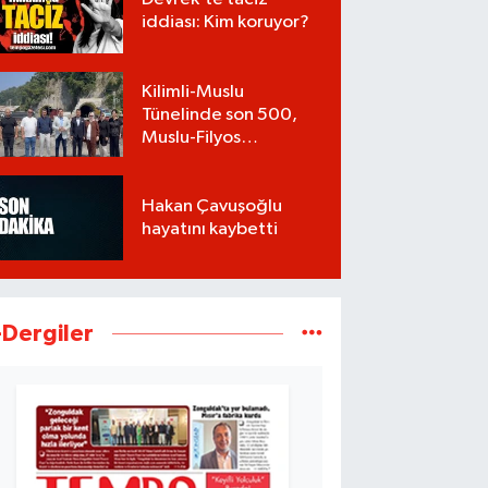
iddiası: Kim koruyor?
Kilimli-Muslu
Tünelinde son 500,
Muslu-Filyos
Tünellerinde son
1.750 metre
Hakan Çavuşoğlu
hayatını kaybetti
-Dergiler