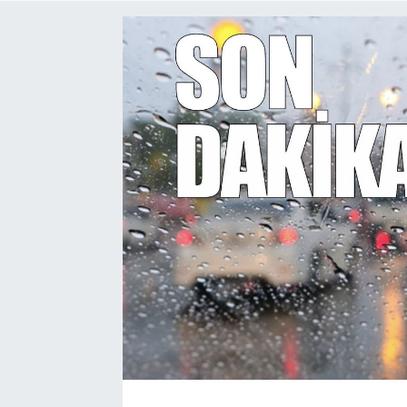
Siyaset
SPOR
YAŞAM
Zonguldak