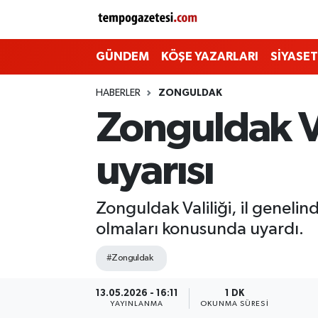
Alaplı
Zonguldak Nöbetçi Eczaneler
GÜNDEM
KÖŞE YAZARLARI
SİYASET
Çaycuma
Zonguldak Hava Durumu
HABERLER
ZONGULDAK
Zonguldak Va
Devrek
Zonguldak Namaz Vakitleri
uyarısı
Ereğli
Zonguldak Trafik Yoğunluk Haritası
Gökçebey
Süper Lig Puan Durumu ve Fikstür
Zonguldak Valiliği, il genelin
olmaları konusunda uyardı.
GÜNDEM
Tüm Manşetler
#Zonguldak
Kilimli
Son Dakika Haberleri
13.05.2026 - 16:11
1 DK
YAYINLANMA
OKUNMA SÜRESI
Kozlu
Haber Arşivi