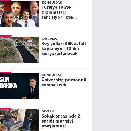
ZONGULDAK
Türkiye sahte
diplamaları
tartışıyor: İşte
Zonguldak
Milletvekillerinin
diplomaları
ÇAYCUMA
Köy yolları BSK asfalt
kaplanıyor: 10 Bin
kişi yararlanacak
ZONGULDAK
Üniversite personeli
canına kıydı
DEVREK
Sokak ortasında 2
şarjör mermiyi
ateşlemesi