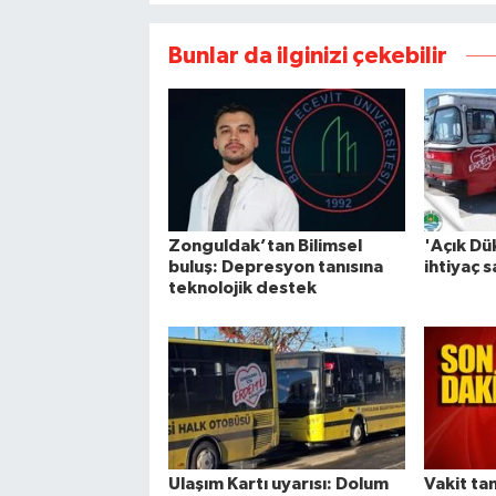
Bunlar da ilginizi çekebilir
Zonguldak’tan Bilimsel
'Açık D
buluş: Depresyon tanısına
ihtiyaç s
teknolojik destek
Ulaşım Kartı uyarısı: Dolum
Vakit ta