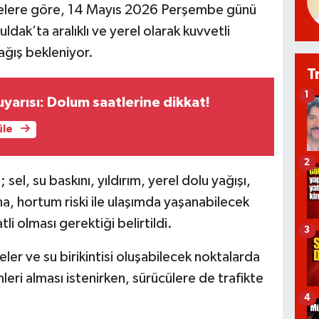
melere göre, 14 Mayıs 2026 Perşembe günü
dak’ta aralıklı ve yerel olarak kuvvetli
ağış bekleniyor.
T
1
uyarısı: Dolum saatlerine dikkat!
üle
2
 sel, su baskını, yıldırım, yerel dolu yağışı,
ına, hortum riski ile ulaşımda yaşanabilecek
li olması gerektiği belirtildi.
3
eler ve su birikintisi oluşabilecek noktalarda
eri alması istenirken, sürücülere de trafikte
4