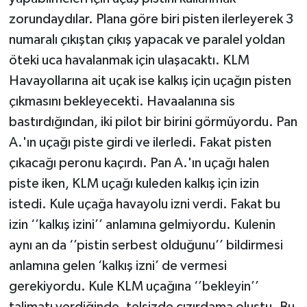
zorundaydılar. Plana göre biri pisten ilerleyerek 3
numaralı çıkıştan çıkış yapacak ve paralel yoldan
öteki uca havalanmak için ulaşacaktı. KLM
Havayollarına ait uçak ise kalkış için uçağın pisten
çıkmasını bekleyecekti. Havaalanına sis
bastırdığından, iki pilot bir birini görmüyordu. Pan
A.'ın uçağı piste girdi ve ilerledi. Fakat pisten
çıkacağı peronu kaçırdı. Pan A.'ın uçağı halen
piste iken, KLM uçağı kuleden kalkış için izin
istedi. Kule uçağa havayolu izni verdi. Fakat bu
izin ‘’kalkış izini’’ anlamına gelmiyordu. Kulenin
aynı an da ‘’pistin serbest olduğunu’’ bildirmesi
anlamına gelen ‘kalkış izni’ de vermesi
gerekiyordu. Kule KLM uçağına ‘’bekleyin’’
talimatı verdiğinde, telsizde cızırdama oluştu. Bu