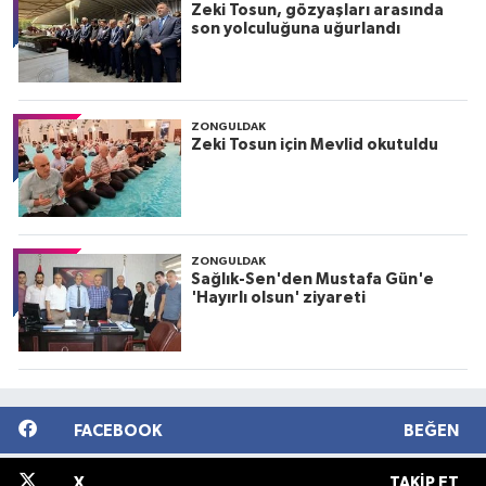
Zeki Tosun, gözyaşları arasında
son yolculuğuna uğurlandı
ZONGULDAK
Zeki Tosun için Mevlid okutuldu
ZONGULDAK
Sağlık-Sen'den Mustafa Gün'e
'Hayırlı olsun' ziyareti
FACEBOOK
BEĞEN
X
TAKIP ET