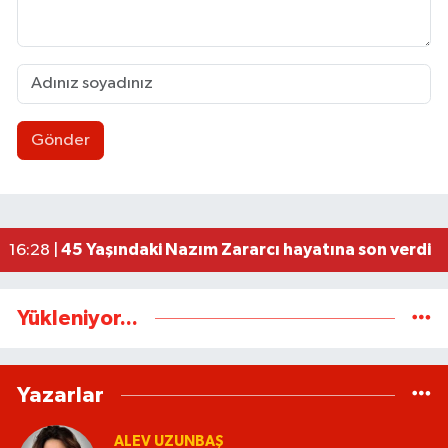
Gönder
112 Artık cepte!
20:41 |
Cumhur İttifakından Gökçebey'in Festivali'ne 
20:30 |
Kadın Kooperatifleri ve Kadın Girişimciler Güç Bi
20:22 |
45 Yaşındaki Nazım Zararcı hayatına son verdi
16:28 |
Düğme, Dümen, Değirmen, Define... /Zeki Tosun
21:30 |
Yükleniyor...
Yazarlar
ALEV UZUNBAŞ