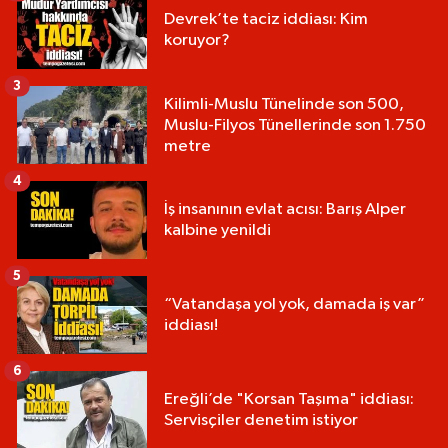
Devrek’te taciz iddiası: Kim
koruyor?
3
Kilimli-Muslu Tünelinde son 500,
Muslu-Filyos Tünellerinde son 1.750
metre
4
İş insanının evlat acısı: Barış Alper
kalbine yenildi
5
“Vatandaşa yol yok, damada iş var”
iddiası!
6
Ereğli’de "Korsan Taşıma" iddiası:
Servisçiler denetim istiyor