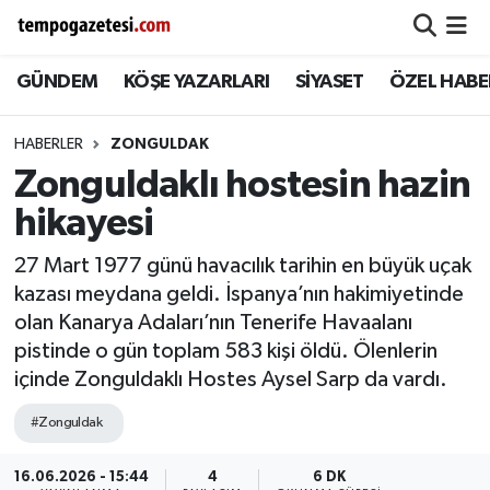
GÜNDEM
KÖŞE YAZARLARI
SİYASET
ÖZEL HABE
Alaplı
Zonguldak Nöbetçi Eczaneler
Çaycuma
Zonguldak Hava Durumu
HABERLER
ZONGULDAK
Zonguldaklı hostesin hazin
Devrek
Zonguldak Namaz Vakitleri
hikayesi
Ereğli
Zonguldak Trafik Yoğunluk Haritası
27 Mart 1977 günü havacılık tarihin en büyük uçak
kazası meydana geldi. İspanya’nın hakimiyetinde
Gökçebey
Süper Lig Puan Durumu ve Fikstür
olan Kanarya Adaları’nın Tenerife Havaalanı
pistinde o gün toplam 583 kişi öldü. Ölenlerin
GÜNDEM
Tüm Manşetler
içinde Zonguldaklı Hostes Aysel Sarp da vardı.
Kilimli
Son Dakika Haberleri
#Zonguldak
Kozlu
Haber Arşivi
16.06.2026 - 15:44
4
6 DK