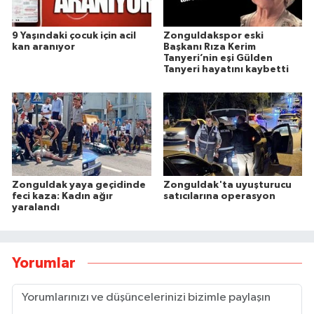
9 Yaşındaki çocuk için acil
Zonguldakspor eski
kan aranıyor
Başkanı Rıza Kerim
Tanyeri’nin eşi Gülden
Tanyeri hayatını kaybetti
Zonguldak yaya geçidinde
Zonguldak'ta uyuşturucu
feci kaza: Kadın ağır
satıcılarına operasyon
yaralandı
Yorumlar