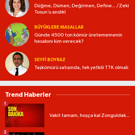
Düğme, Dümen, Değirmen, Define... /Zeki
Tosun’u andık!
BÜYÜKLERE MASALLAR
Günde 4500 ton kömür üretememenin
hesabını kim verecek?
SEYFI BOYRAZ
Taşkömürü satışında, tek yetkili TTK olmalı
Trend Haberler
1
Vakit tamam, hoşça kal Zonguldak...
2