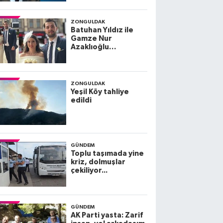
ZONGULDAK
Batuhan Yıldız ile
Gamze Nur
Azaklıoğlu
dünyaevine giriyor
ZONGULDAK
Yeşil Köy tahliye
edildi
GÜNDEM
Toplu taşımada yine
kriz, dolmuşlar
çekiliyor...
GÜNDEM
AK Parti yasta: Zarif