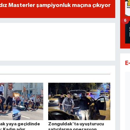
dız Masterler şampiyonluk maçına çıkıyor
6
E
ak yaya geçidinde
Zonguldak'ta uyuşturucu
a: Kadın ağır
satıcılarına operasyon