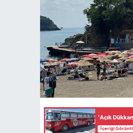
Siyaset
SPOR
YAŞAM
Zonguldak
'Açık Dükkan
İçeriği Görünt