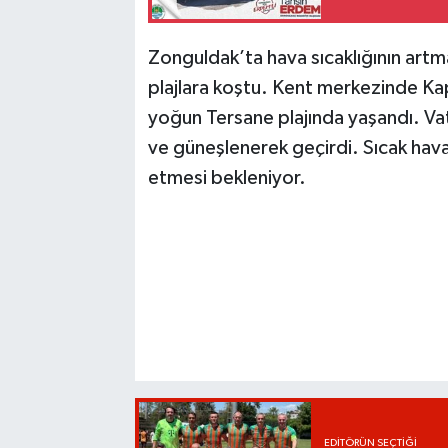
Zonguldak’ta hava sıcaklığının artma
plajlara koştu. Kent merkezinde Kap
yoğun Tersane plajında yaşandı. Vat
ve güneşlenerek geçirdi. Sıcak ha
etmesi bekleniyor.
EDITÖRÜN SEÇTIĞI