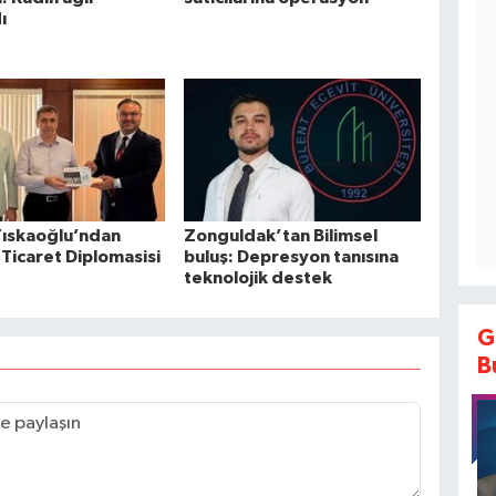
ı
Tıskaoğlu’ndan
Zonguldak’tan Bilimsel
Ticaret Diplomasisi
buluş: Depresyon tanısına
teknolojik destek
G
B