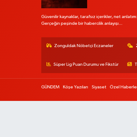
Güvenilir kaynaklar, tarafsız içerikler, net anlatım
Gerçeğin peşinde bir habercilik anlayışı...
Zonguldak Nöbetçi Eczaneler
Süper Lig Puan Durumu ve Fikstür
T
GÜNDEM
Köşe Yazıları
Siyaset
Özel Haberle