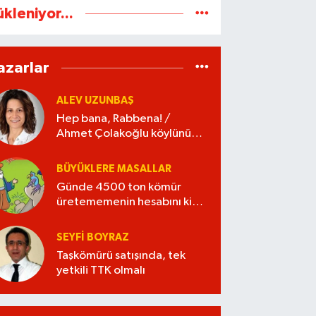
ükleniyor...
azarlar
ALEV UZUNBAŞ
Hep bana, Rabbena! /
Ahmet Çolakoğlu köylünün
cebini düşünür mü?
BÜYÜKLERE MASALLAR
Günde 4500 ton kömür
üretememenin hesabını kim
verecek?
SEYFI BOYRAZ
Taşkömürü satışında, tek
yetkili TTK olmalı