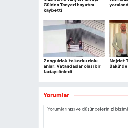
Gülden Tanyeri hayatını
yaraland
kaybetti
Zonguldak'ta korku dolu
Nejdet 
anlar: Vatandaşlar olası bir
Bakü’de 
faciayı önledi
Yorumlar