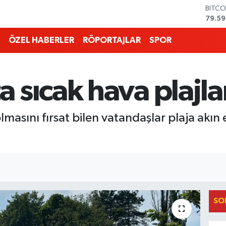
DOLA
45,4
EURO
53,3
ÖZEL HABERLER
RÖPORTAJLAR
SPOR
STERL
61,6
G.ALT
6862
 sıcak hava plajla
BİST1
14.59
BITCO
asını fırsat bilen vatandaşlar plaja akın e
79.59
SO