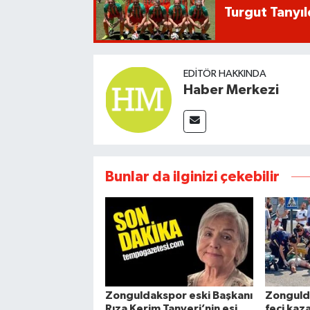
Turgut Tanyıl
EDITÖR HAKKINDA
Haber Merkezi
Bunlar da ilginizi çekebilir
Zonguldakspor eski Başkanı
Zonguld
Rıza Kerim Tanyeri’nin eşi
feci kaz