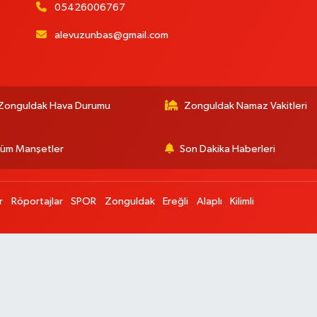
05426006767
alevuzunbas@gmail.com
:
Zonguldak Hava Durumu
Zonguldak Namaz Vakitleri
üm Manşetler
Son Dakika Haberleri
r
Röportajlar
SPOR
Zonguldak
Ereğli
Alaplı
Kilimli