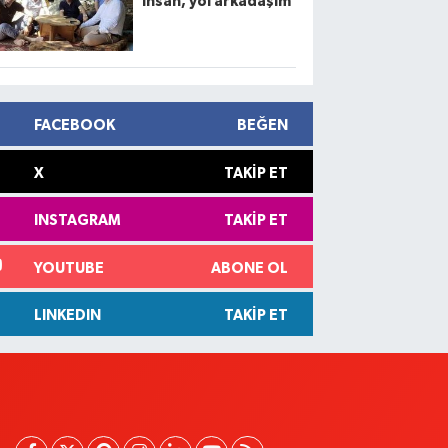
insan, yol arkadaşım
FACEBOOK
BEĞEN
X
TAKIP ET
INSTAGRAM
TAKIP ET
YOUTUBE
ABONE OL
LINKEDIN
TAKIP ET