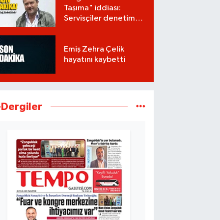
Taşıma" iddiası:
Servisçiler denetim
istiyor
Emiş Zehra Çelik
hayatını kaybetti
-Dergiler