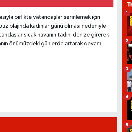
T
1
sıyla birlikte vatandaşlar serinlemek için
uz plajında kadınlar günü olması nedeniyle
andaşlar sıcak havanın tadını denize girerek
2
vanın önümüzdeki günlerde artarak devam
3
4
5