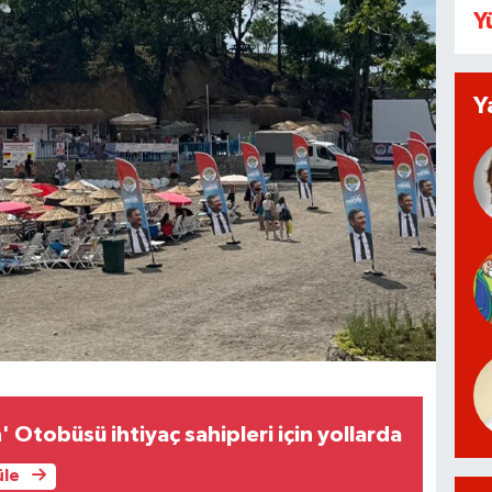
Y
Y
' Otobüsü ihtiyaç sahipleri için yollarda
üle