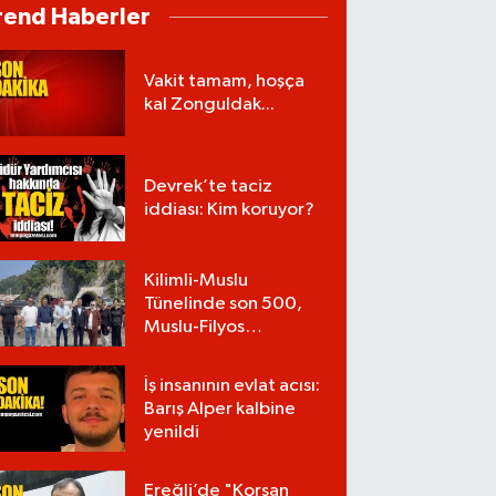
rend Haberler
Vakit tamam, hoşça
kal Zonguldak...
Devrek’te taciz
iddiası: Kim koruyor?
Kilimli-Muslu
Tünelinde son 500,
Muslu-Filyos
Tünellerinde son
1.750 metre
İş insanının evlat acısı:
Barış Alper kalbine
yenildi
Ereğli’de "Korsan