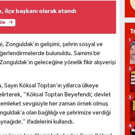
, ilçe başkanı olarak atandı
üle
T
1
 Zonguldak’ın gelişimi, şehrin sosyal ve
değerlendirmelerde bulunuldu. Samimi bir
guldak’ın geleceğine yönelik fikir alışverişi
2
Sayın Köksal Toptan’ın yıllarca ülkeye
lirterek, “Köksal Toptan Beyefendi; devlet
3
e memleket sevgisiyle her zaman örnek olmuş
nguldak’a olan bağlılığı ve şehrimize verdiği
nağıdır.” ifadelerini kullandı.
4