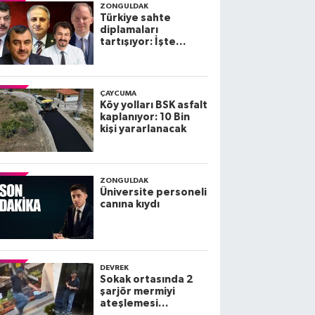
ZONGULDAK
Türkiye sahte
diplamaları
tartışıyor: İşte
Zonguldak
Milletvekillerinin
diplomaları
ÇAYCUMA
Köy yolları BSK asfalt
kaplanıyor: 10 Bin
kişi yararlanacak
ZONGULDAK
Üniversite personeli
canına kıydı
DEVREK
Sokak ortasında 2
şarjör mermiyi
ateşlemesi