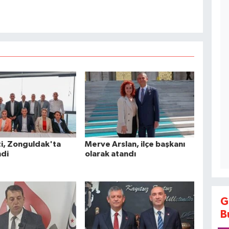
ti, Zonguldak'ta
Merve Arslan, ilçe başkanı
ndi
olarak atandı
G
B