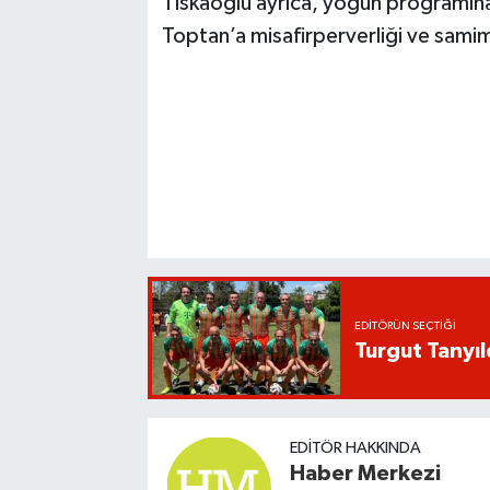
Tıskaoğlu ayrıca, yoğun programına
Toptan’a misafirperverliği ve samimi
EDITÖRÜN SEÇTIĞI
Turgut Tanyıl
EDITÖR HAKKINDA
Haber Merkezi