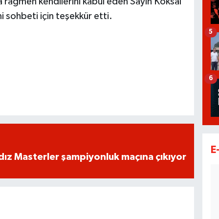
 rağmen kendilerini kabul eden Sayın Köksal
 sohbeti için teşekkür etti.
5
6
E
dız Masterler şampiyonluk maçına çıkıyor