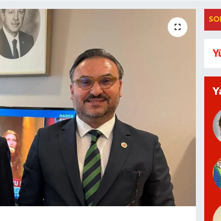
SO
Y
Y