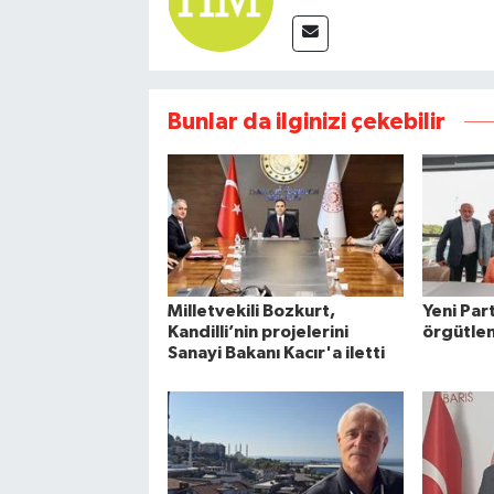
Bunlar da ilginizi çekebilir
Milletvekili Bozkurt,
Yeni Par
Kandilli’nin projelerini
örgütle
Sanayi Bakanı Kacır'a iletti