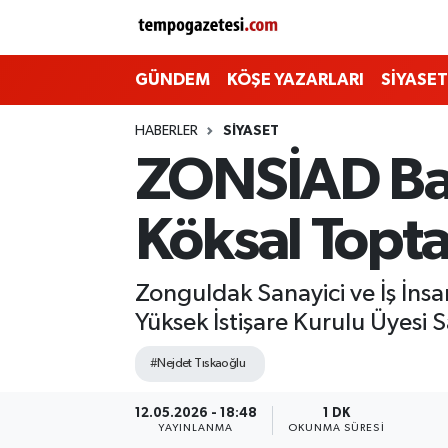
Alaplı
Zonguldak Nöbetçi Eczaneler
GÜNDEM
KÖŞE YAZARLARI
SİYASET
Çaycuma
Zonguldak Hava Durumu
HABERLER
SIYASET
ZONSİAD Baş
Devrek
Zonguldak Namaz Vakitleri
Köksal Toptan
Ereğli
Zonguldak Trafik Yoğunluk Haritası
Gökçebey
Süper Lig Puan Durumu ve Fikstür
Zonguldak Sanayici ve İş İns
Yüksek İstişare Kurulu Üyesi S
GÜNDEM
Tüm Manşetler
#Nejdet Tıskaoğlu
Kilimli
Son Dakika Haberleri
12.05.2026 - 18:48
1 DK
YAYINLANMA
OKUNMA SÜRESI
Kozlu
Haber Arşivi