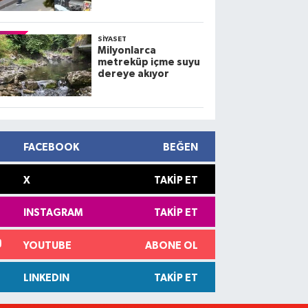
kamerada; 3 yaralı
SIYASET
Milyonlarca
metreküp içme suyu
dereye akıyor
FACEBOOK
BEĞEN
X
TAKIP ET
INSTAGRAM
TAKIP ET
YOUTUBE
ABONE OL
LINKEDIN
TAKIP ET