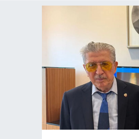
Siyaset
SPOR
YAŞAM
Zonguldak