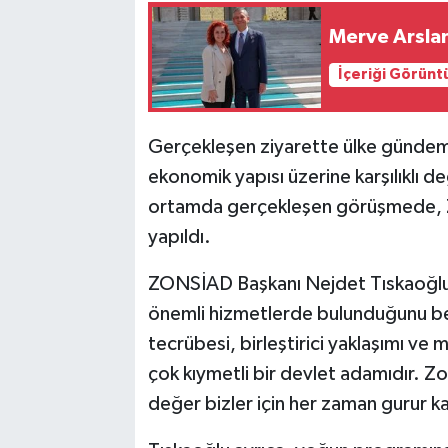
Merve Arslan
İçeriği Görünt
Gerçekleşen ziyarette ülke gündemi,
ekonomik yapısı üzerine karşılıklı 
ortamda gerçekleşen görüşmede, Zon
yapıldı.
ZONSİAD Başkanı Nejdet Tıskaoğlu, 
önemli hizmetlerde bulunduğunu be
tecrübesi, birleştirici yaklaşımı v
çok kıymetli bir devlet adamıdır. Zo
değer bizler için her zaman gurur kay