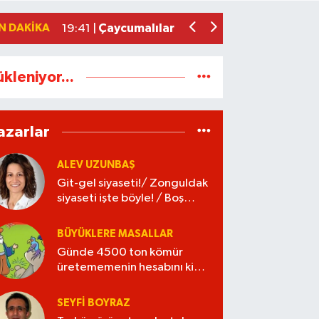
Git-gel siyaseti!/ Zonguldak siyaseti iş
22:11 |
N DAKIKA
Çaycumalılar Derneği’nden GMİS’e ziy
19:41 |
ükleniyor...
azarlar
ALEV UZUNBAŞ
Git-gel siyaseti!/ Zonguldak
siyaseti işte böyle! / Boş
kaleye gol!
BÜYÜKLERE MASALLAR
Günde 4500 ton kömür
üretememenin hesabını kim
verecek?
SEYFI BOYRAZ