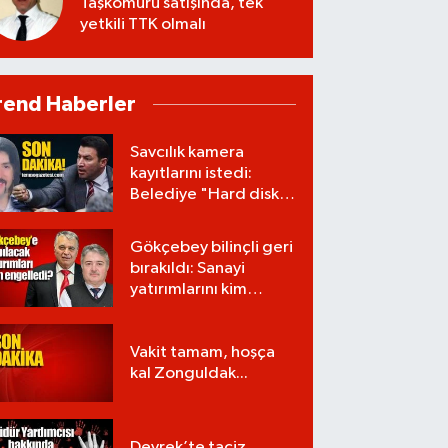
Taşkömürü satışında, tek
yetkili TTK olmalı
rend Haberler
Savcılık kamera
kayıtlarını istedi:
Belediye "Hard disk
zarar gördü" dedi!
Gökçebey bilinçli geri
bırakıldı: Sanayi
yatırımlarını kim
engelledi?
Vakit tamam, hoşça
kal Zonguldak...
Devrek’te taciz