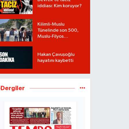
iddiası: Kim koruyor?
Kilimli-Muslu
Tünelinde son 500,
Muslu-Filyos
Tünellerinde son
1.750 metre
Hakan Çavuşoğlu
hayatını kaybetti
-Dergiler