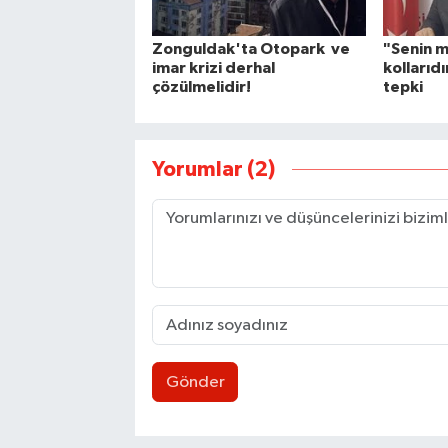
Zonguldak'ta Otopark ve
"Senin m
imar krizi derhal
kollarıdı
çözülmelidir!
tepki
Yorumlar (2)
Gönder