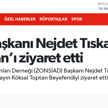
DOLA
45,4
EURO
53,3
ÖZEL HABERLER
RÖPORTAJLAR
SPOR
STERL
61,6
G.ALT
6862
kanı Nejdet Tısk
BİST1
14.59
BITCO
’ı ziyaret etti
79.59
anları Derneği (ZONSİAD) Başkanı Nejdet 
ayın Köksal Toptan Beyefendiyi ziyaret etti