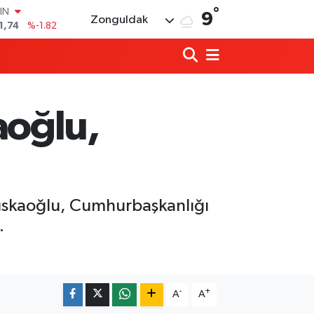
°
R
9
Zonguldak
3620
%0.02
8690
%0.19
İN
0380
%0.18
IN
,09000
%0.19
aoğlu,
00
8,00
%0
IN
1,74
%-1.82
Tıskaoğlu, Cumhurbaşkanlığı
.
Milletvekili Bozkurt, Kandilli’nin proje
00:06 |
Eski Bakan Tınaz Titiz, Çaycuma'yı ziy
22:58 |
-
+
A
A
Diploma dönemi bitiyor, mikro-yetkinl
22:49 |