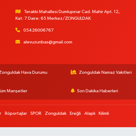
Terakki Mahallesi Dumlupınar Cad. Mahir Apt. 12,
Kat: 7 Daire: 65 Merkez/ZONGULDAK
05426006767
alevuzunbas@gmail.com
:
Zonguldak Hava Durumu
Zonguldak Namaz Vakitleri
üm Manşetler
Son Dakika Haberleri
r
Röportajlar
SPOR
Zonguldak
Ereğli
Alaplı
Kilimli