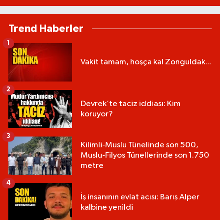
Trend Haberler
1
Vakit tamam, hoşça kal Zonguldak...
2
Devrek’te taciz iddiası: Kim
koruyor?
3
Kilimli-Muslu Tünelinde son 500,
Muslu-Filyos Tünellerinde son 1.750
metre
4
İş insanının evlat acısı: Barış Alper
kalbine yenildi