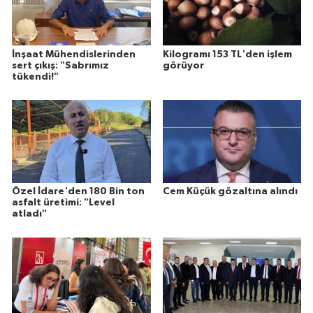
İnşaat Mühendislerinden
Kilogramı 153 TL'den işlem
sert çıkış: "Sabrımız
görüyor
tükendi!"
Özel İdare'den 180 Bin ton
Cem Küçük gözaltına alındı
asfalt üretimi: "Level
atladı"