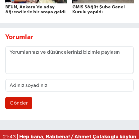
BEUN, Ankara’da aday
GMİS Söğüt Şube Genel
öğrencilerle bir araya geldi
Kurulu yapıldı
Yorumlar
Gönder
9 Yaşındaki çocuk için acil kan aranıyor
13:43 |
Çadır ve baraka işgalleri kaldırıldı
13:30 |
MHP Merkez İlçe Başkanı mazbatasını aldı
13:27 |
Zonguldakspor eski Başkanı Rıza Kerim Tanyeri’n
21:53 |
Hep bana, Rabbena! / Ahmet Çolakoğlu köylünü
21:43 |