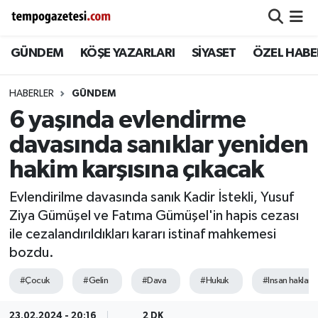
GÜNDEM
KÖŞE YAZARLARI
SİYASET
ÖZEL HABE
Alaplı
Zonguldak Nöbetçi Eczaneler
Çaycuma
Zonguldak Hava Durumu
HABERLER
GÜNDEM
6 yaşında evlendirme
Devrek
Zonguldak Namaz Vakitleri
davasında sanıklar yeniden
Ereğli
Zonguldak Trafik Yoğunluk Haritası
hakim karşısına çıkacak
Evlendirilme davasında sanık Kadir İstekli, Yusuf
Gökçebey
Süper Lig Puan Durumu ve Fikstür
Ziya Gümüşel ve Fatıma Gümüşel'in hapis cezası
ile cezalandırıldıkları kararı istinaf mahkemesi
GÜNDEM
Tüm Manşetler
bozdu.
Kilimli
Son Dakika Haberleri
#Çocuk
#Gelin
#Dava
#Hukuk
#Insan hakları
Kozlu
Haber Arşivi
23.02.2024 - 20:16
2 DK