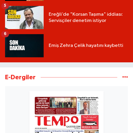
5
Ereğli’de "Korsan Taşıma" iddiası:
Servisçiler denetim istiyor
6
Emiş Zehra Çelik hayatını kaybetti
E-Dergiler