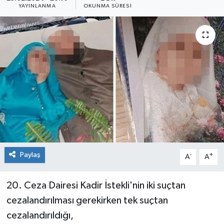
YAYINLANMA
OKUNMA SÜRESI
Siyaset
SPOR
YAŞAM
Zonguldak
Paylaş
-
+
A
A
20. Ceza Dairesi Kadir İstekli'nin iki suçtan
cezalandırılması gerekirken tek suçtan
cezalandırıldığı,