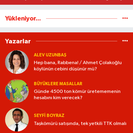
Yükleniyor...
Yazarlar
ALEV UZUNBAŞ
Hep bana, Rabbena! / Ahmet Çolakoğlu
köylünün cebini düşünür mü?
BÜYÜKLERE MASALLAR
Günde 4500 ton kömür üretememenin
hesabını kim verecek?
SEYFI BOYRAZ
Taşkömürü satışında, tek yetkili TTK olmalı