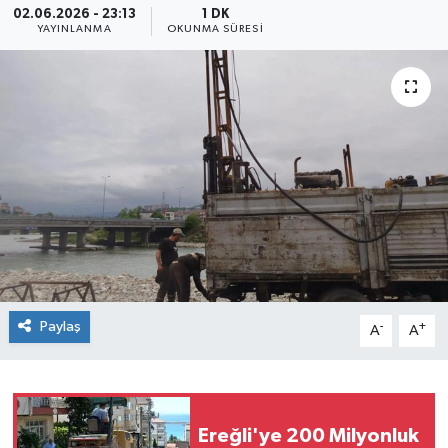
02.06.2026 - 23:13
1 DK
YAYINLANMA
OKUNMA SÜRESI
Siyaset
SPOR
YAŞAM
Zonguldak
Paylaş
-
+
A
A
Ereğli'ye 200 Milyonluk