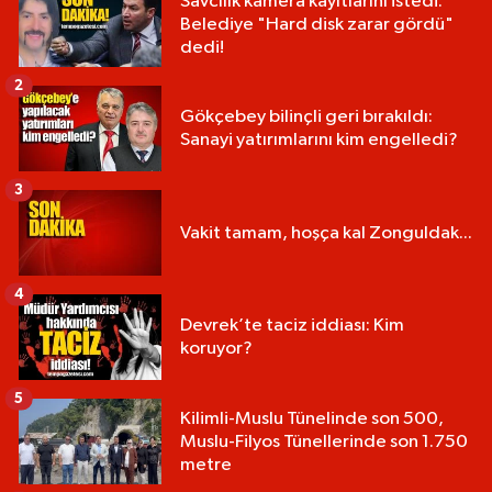
Savcılık kamera kayıtlarını istedi:
Belediye "Hard disk zarar gördü"
dedi!
2
Gökçebey bilinçli geri bırakıldı:
Sanayi yatırımlarını kim engelledi?
3
Vakit tamam, hoşça kal Zonguldak...
4
Devrek’te taciz iddiası: Kim
koruyor?
5
Kilimli-Muslu Tünelinde son 500,
Muslu-Filyos Tünellerinde son 1.750
metre