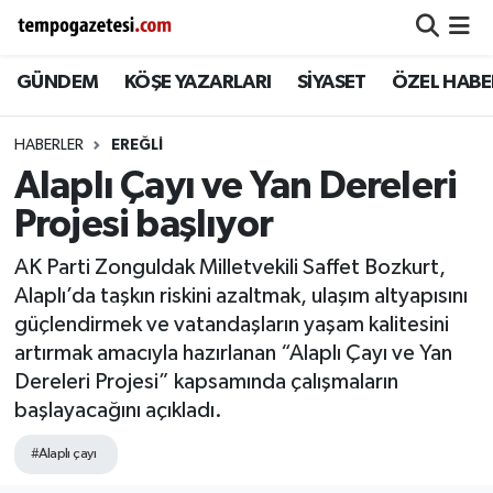
GÜNDEM
KÖŞE YAZARLARI
SİYASET
ÖZEL HABE
Alaplı
Zonguldak Nöbetçi Eczaneler
Çaycuma
Zonguldak Hava Durumu
HABERLER
EREĞLI
Alaplı Çayı ve Yan Dereleri
Devrek
Zonguldak Namaz Vakitleri
Projesi başlıyor
Ereğli
Zonguldak Trafik Yoğunluk Haritası
AK Parti Zonguldak Milletvekili Saffet Bozkurt,
Alaplı’da taşkın riskini azaltmak, ulaşım altyapısını
Gökçebey
Süper Lig Puan Durumu ve Fikstür
güçlendirmek ve vatandaşların yaşam kalitesini
artırmak amacıyla hazırlanan “Alaplı Çayı ve Yan
GÜNDEM
Tüm Manşetler
Dereleri Projesi” kapsamında çalışmaların
başlayacağını açıkladı.
Kilimli
Son Dakika Haberleri
#Alaplı çayı
Kozlu
Haber Arşivi