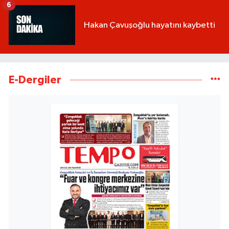
6
Hakan Çavuşoğlu hayatını kaybetti
E-Dergiler