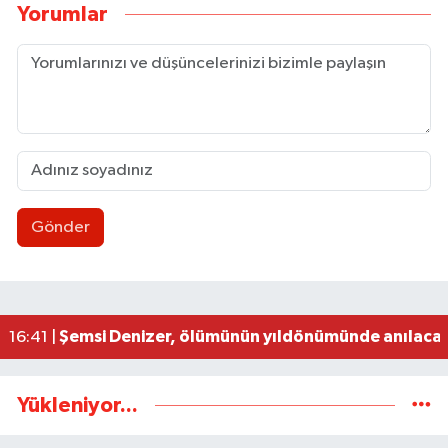
Yorumlar
Gönder
Git-gel siyaseti!/ Zonguldak siyaseti işte böyle! 
22:11 |
Çaycumalılar Derneği’nden GMİS’e ziyaret
19:41 |
Zonguldak’tan Bilimsel buluş: Depresyon tanısın
16:45 |
Şemsi Denizer, ölümünün yıldönümünde anılaca
16:41 |
Diploma dönemi bitiyor, mikro-yetkinlik dönemi
22:49 |
Yükleniyor...