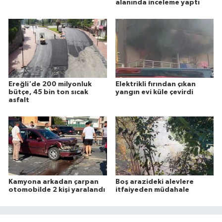
alanında inceleme yaptı
Ereğli'de 200 milyonluk
Elektrikli fırından çıkan
bütçe, 45 bin ton sıcak
yangın evi küle çevirdi
asfalt
Kamyona arkadan çarpan
Boş arazideki alevlere
otomobilde 2 kişi yaralandı
itfaiyeden müdahale