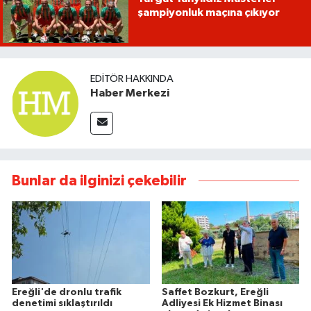
şampiyonluk maçına çıkıyor
EDITÖR HAKKINDA
Haber Merkezi
Bunlar da ilginizi çekebilir
Ereğli'de dronlu trafik
Saffet Bozkurt, Ereğli
denetimi sıklaştırıldı
Adliyesi Ek Hizmet Binası