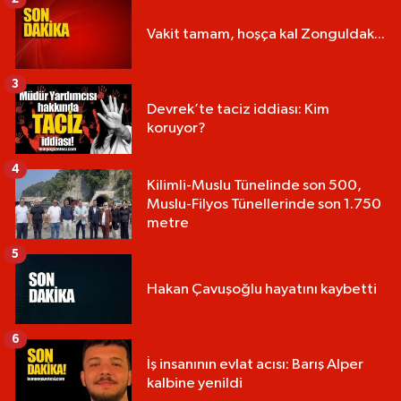
Vakit tamam, hoşça kal Zonguldak...
3
Devrek’te taciz iddiası: Kim
koruyor?
4
Kilimli-Muslu Tünelinde son 500,
Muslu-Filyos Tünellerinde son 1.750
metre
5
Hakan Çavuşoğlu hayatını kaybetti
6
İş insanının evlat acısı: Barış Alper
kalbine yenildi