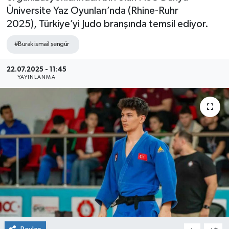
Üniversite Yaz Oyunları’nda (Rhine-Ruhr
Siyaset
2025), Türkiye’yi Judo branşında temsil ediyor.
SPOR
#Burak ismail şengür
YAŞAM
22.07.2025 - 11:45
YAYINLANMA
Zonguldak