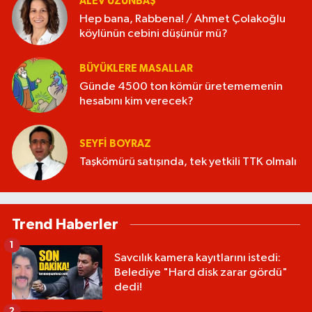
ALEV UZUNBAŞ
Hep bana, Rabbena! / Ahmet Çolakoğlu
köylünün cebini düşünür mü?
BÜYÜKLERE MASALLAR
Günde 4500 ton kömür üretememenin
hesabını kim verecek?
SEYFI BOYRAZ
Taşkömürü satışında, tek yetkili TTK olmalı
Trend Haberler
1
Savcılık kamera kayıtlarını istedi:
Belediye "Hard disk zarar gördü"
dedi!
2