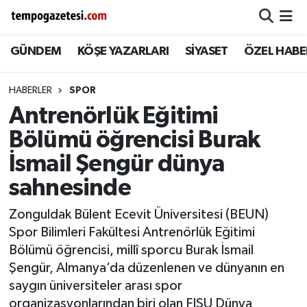
GÜNDEM
KÖŞE YAZARLARI
SİYASET
ÖZEL HABE
Alaplı
Zonguldak Nöbetçi Eczaneler
Çaycuma
Zonguldak Hava Durumu
HABERLER
SPOR
Antrenörlük Eğitimi
Devrek
Zonguldak Namaz Vakitleri
Bölümü öğrencisi Burak
Ereğli
Zonguldak Trafik Yoğunluk Haritası
İsmail Şengür dünya
sahnesinde
Gökçebey
Süper Lig Puan Durumu ve Fikstür
Zonguldak Bülent Ecevit Üniversitesi (BEUN)
GÜNDEM
Tüm Manşetler
Spor Bilimleri Fakültesi Antrenörlük Eğitimi
Bölümü öğrencisi, millî sporcu Burak İsmail
Kilimli
Son Dakika Haberleri
Şengür, Almanya’da düzenlenen ve dünyanın en
saygın üniversiteler arası spor
Kozlu
Haber Arşivi
organizasyonlarından biri olan FISU Dünya