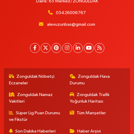
Daire: 65 Merkez/ZONGULDAK
05426006767
alevuzunbas@gmail.com
Zonguldak Nöbetçi
Zonguldak Hava
Eczaneler
Durumu
Zonguldak Namaz
Zonguldak Trafik
Vakitleri
Yoğunluk Haritası
Süper Lig Puan Durumu
Tüm Manşetler
ve Fikstür
Son Dakika Haberleri
Haber Arşivi