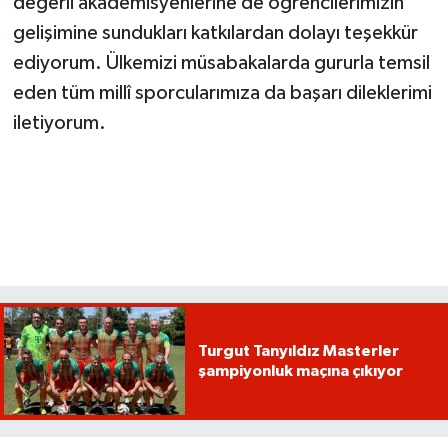
değerli akademisyenlerine de öğrencilerimizin
gelişimine sundukları katkılardan dolayı teşekkür
ediyorum. Ülkemizi müsabakalarda gururla temsil
eden tüm millî sporcularımıza da başarı dileklerimi
iletiyorum.
Turgut Tanyıldız Masterler
şampiyonluk maçına çıkıyor