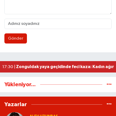
Gönder
Zonguldakspor eski Başkanı Rıza Kerim Tanyeri’n
21:53 |
Hep bana, Rabbena! / Ahmet Çolakoğlu köylünü
21:43 |
Ülkü Ocakları’ndan BEUN Rektörü Özölçer’e ziy
17:59 |
Yeni Parti Zonguldak İl Yönetimi belli oldu
17:34 |
Zonguldak yaya geçidinde feci kaza: Kadın ağır 
17:30 |
Yükleniyor...
Yazarlar