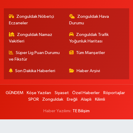
Zonguldak Nöbetçi
Zonguldak Hava
Eczaneler
Durumu
Zonguldak Namaz
Zonguldak Trafik
Vakitleri
Yoğunluk Haritası
Süper Lig Puan Durumu
Tüm Manşetler
ve Fikstür
Son Dakika Haberleri
Haber Arşivi
GÜNDEM
Köşe Yazıları
Siyaset
Özel Haberler
Röportajlar
SPOR
Zonguldak
Ereğli
Alaplı
Kilimli
Haber Yazılımı:
TE Bilişim