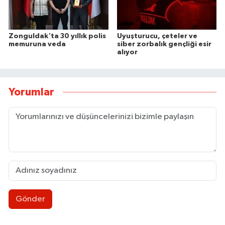
Zonguldak'ta 30 yıllık polis
Uyuşturucu, çeteler ve
memuruna veda
siber zorbalık gençliği esir
alıyor
Yorumlar
Gönder
Uluslararası Tekvando Şampiyonası'nda Karadeni
11:11 |
Dünya üçüncüsü ve Türkiye Şampiyonu Zeynep Tun
11:09 |