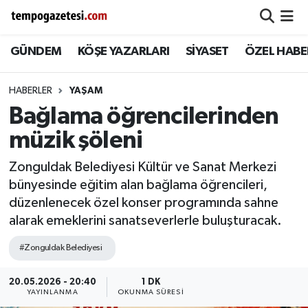
GÜNDEM
KÖŞE YAZARLARI
SİYASET
ÖZEL HABE
Alaplı
Zonguldak Nöbetçi Eczaneler
Çaycuma
Zonguldak Hava Durumu
HABERLER
YAŞAM
Bağlama öğrencilerinden
Devrek
Zonguldak Namaz Vakitleri
müzik şöleni
Ereğli
Zonguldak Trafik Yoğunluk Haritası
Zonguldak Belediyesi Kültür ve Sanat Merkezi
bünyesinde eğitim alan bağlama öğrencileri,
Gökçebey
Süper Lig Puan Durumu ve Fikstür
düzenlenecek özel konser programında sahne
alarak emeklerini sanatseverlerle buluşturacak.
GÜNDEM
Tüm Manşetler
#Zonguldak Belediyesi
Kilimli
Son Dakika Haberleri
20.05.2026 - 20:40
1 DK
YAYINLANMA
OKUNMA SÜRESI
Kozlu
Haber Arşivi