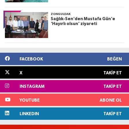
ZONGULDAK
Sağlık-Sen'den Mustafa Gün'e
'Hayırlı olsun' ziyareti
FACEBOOK
BEĞEN
X
TAKIP ET
INSTAGRAM
TAKIP ET
YOUTUBE
ABONE OL
LINKEDIN
TAKIP ET