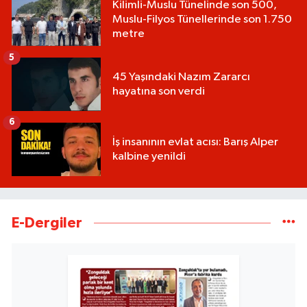
Kilimli-Muslu Tünelinde son 500,
Muslu-Filyos Tünellerinde son 1.750
metre
5
45 Yaşındaki Nazım Zararcı
hayatına son verdi
6
İş insanının evlat acısı: Barış Alper
kalbine yenildi
E-Dergiler