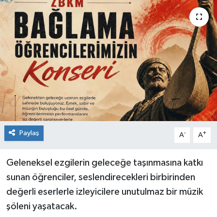
Siyaset
SPOR
YAŞAM
Zonguldak
Paylaş
-
+
A
A
Geleneksel ezgilerin geleceğe taşınmasına katkı
sunan öğrenciler, seslendirecekleri birbirinden
değerli eserlerle izleyicilere unutulmaz bir müzik
şöleni yaşatacak.