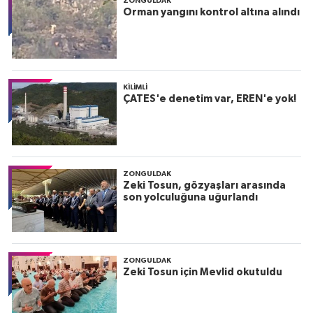
ZONGULDAK
Orman yangını kontrol altına alındı
KILIMLI
ÇATES'e denetim var, EREN'e yok!
ZONGULDAK
Zeki Tosun, gözyaşları arasında
son yolculuğuna uğurlandı
ZONGULDAK
Zeki Tosun için Mevlid okutuldu