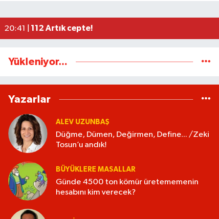
BEUN personeli ölü bulundu
11:06 |
Düğme, Dümen, Değirmen, Define... /Zeki Tosun
21:30 |
112 Artık cepte!
20:41 |
Yükleniyor...
Yazarlar
ALEV UZUNBAŞ
Düğme, Dümen, Değirmen, Define... /Zeki
Tosun’u andık!
BÜYÜKLERE MASALLAR
Günde 4500 ton kömür üretememenin
hesabını kim verecek?