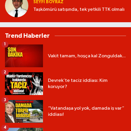
SEYFI BOYRAZ
Taşkömürü satışında, tek yetkili TTK olmalı
Trend Haberler
1
Vakit tamam, hoşça kal Zonguldak...
2
Devrek’te taciz iddiası: Kim
koruyor?
3
“Vatandaşa yol yok, damada iş var”
iddiası!
4