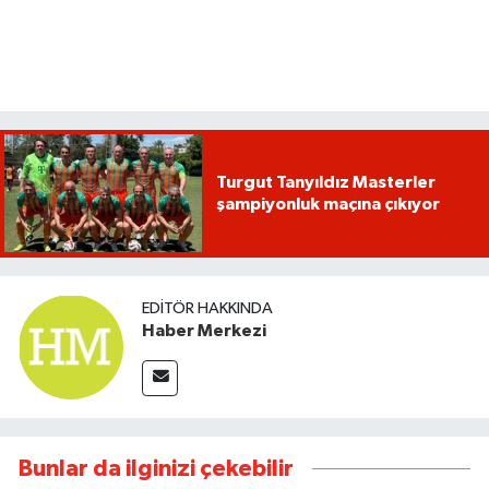
Turgut Tanyıldız Masterler
şampiyonluk maçına çıkıyor
EDITÖR HAKKINDA
Haber Merkezi
Bunlar da ilginizi çekebilir