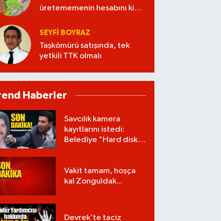
üretememenin hesabını kim
verecek?
SEYFI BOYRAZ
Taşkömürü satışında, tek
yetkili TTK olmalı
rend Haberler
Savcılık kamera
kayıtlarını istedi:
Belediye "Hard disk
zarar gördü" dedi!
Vakit tamam, hoşça
kal Zonguldak...
Devrek’te taciz