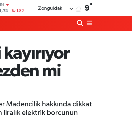
°
R
9
Zonguldak
3620
%0.02
8690
%0.19
İN
0380
%0.18
IN
,09000
%0.19
 kayırıyor
00
8,00
%0
IN
ezden mi
1,74
%-1.82
er Madencilik hakkında dikkat
liralık elektrik borcunun