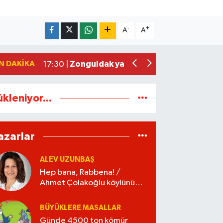
Zonguldakspor eski Başkanı Rıza Kerim 
21:53 |
Hep bana, Rabbena! / Ahmet Çolakoğl
21:43 |
-
+
A
A
Ülkü Ocakları’ndan BEUN Rektörü Özöl
17:59 |
Yeni Parti Zonguldak İl Yönetimi belli o
17:34 |
N DAKIKA
Zonguldak yaya geçidinde feci kaza: K
17:30 |
ükleniyor...
azarlar
ALEV UZUNBAŞ
Hep bana, Rabbena! /
Ahmet Çolakoğlu köylünün
cebini düşünür mü?
BÜYÜKLERE MASALLAR
Günde 4500 ton kömür