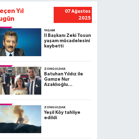
eçen Yıl
07 Ağustos
ugün
2025
YAŞAM
İl Başkanı Zeki Tosun
yaşam mücadelesini
kaybetti
ZONGULDAK
Batuhan Yıldız ile
Gamze Nur
Azaklıoğlu
dünyaevine giriyor
ZONGULDAK
Yeşil Köy tahliye
edildi