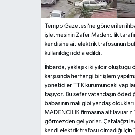
Tempo Gazetesi’ne gönderilen ihbar
işletmesinin Zafer Madencilik tara
kendisine ait elektrik trafosunun b
kullanıldığı iddia edildi.
İhbarda, yaklaşık iki yıldır oluştuğu 
karşısında herhangi bir işlem yapıl
yöneticiler TTK kurumundaki yapılan
taşıyor. Bu sefer vatandaşın ödediğ
babasının malı gibi yandaş oldukları
MADENCİLİK firmasına ait lavuarın T
görmezden geliyorlar. Çatalağzı la
kendi elektrik trafosu olmadığı için T