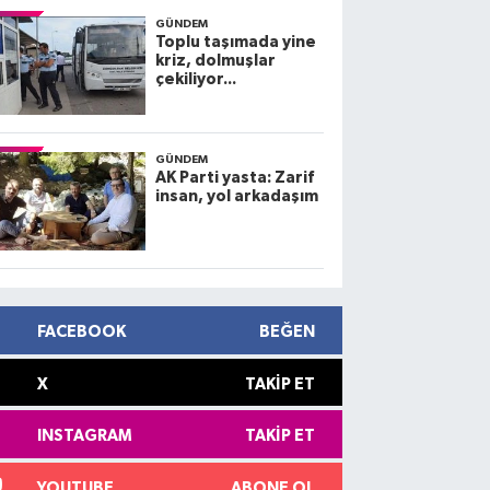
GÜNDEM
Toplu taşımada yine
kriz, dolmuşlar
çekiliyor...
GÜNDEM
AK Parti yasta: Zarif
insan, yol arkadaşım
FACEBOOK
BEĞEN
X
TAKIP ET
INSTAGRAM
TAKIP ET
YOUTUBE
ABONE OL