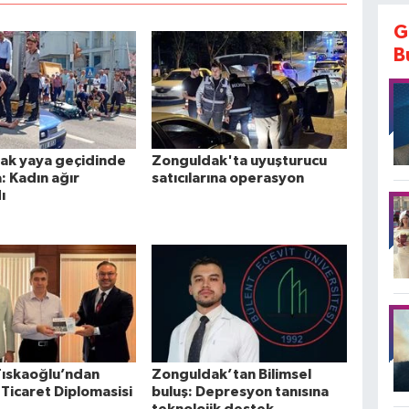
G
B
ak yaya geçidinde
Zonguldak'ta uyuşturucu
a: Kadın ağır
satıcılarına operasyon
ı
Tıskaoğlu’ndan
Zonguldak’tan Bilimsel
Ticaret Diplomasisi
buluş: Depresyon tanısına