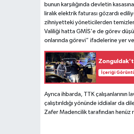
bunun karşılığında devletin kasasına
liralık elektrik faturası gözardı edili
zihniyetteki yöneticilerden temizle
Valiliği hatta GMİS'e de görev düşü
onlarında görevi” ifadelerine yer ver
Zonguldak'ta
İçeriği Görünt
Ayrıca ihbarda, TTK çalışanlarının 
çalıştırıldığı yönünde iddialar da dile
Zafer Madencilik tarafından henüz r