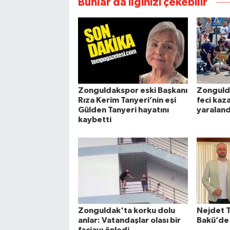
Bunlar da ilginizi çekebilir
Zonguldakspor eski Başkanı
Zonguld
Rıza Kerim Tanyeri’nin eşi
feci kaz
Gülden Tanyeri hayatını
yaraland
kaybetti
Zonguldak'ta korku dolu
Nejdet 
anlar: Vatandaşlar olası bir
Bakü’de 