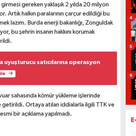
 girmesi gereken yaklaşık 2 yılda 20 milyon
yor. Artık halkın paralarının çarçur edildiği bu
4
mek lazım. Burda enerji bakanlığı, Zonguldak
yor, bu şehrin insanın hakkını korumak
ildi.
5
 uyuşturucu satıcılarına operasyon
üle
6
lavuar sahasında kömür yükleme işlerinde
 getirildi. Ortaya atılan iddialarla ilgili TTK ve
esmi bir açıklama yapılmadı.
E