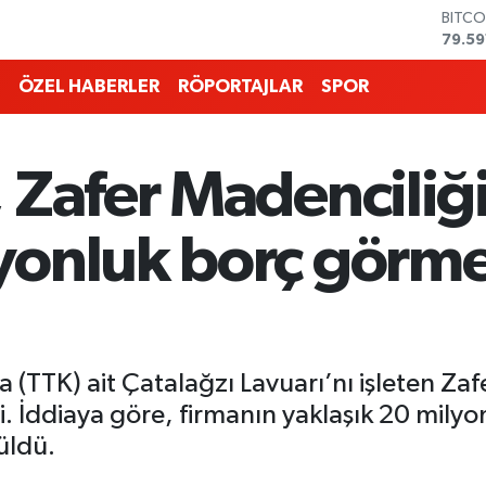
DOLA
45,4
EURO
53,3
ÖZEL HABERLER
RÖPORTAJLAR
SPOR
STERL
61,6
G.ALT
6862
 Zafer Madenciliği
BİST1
14.59
BITCO
yonluk borç görm
79.59
(TTK) ait Çatalağzı Lavuarı’nı işleten Zaf
 İddiaya göre, firmanın yaklaşık 20 milyon 
üldü.