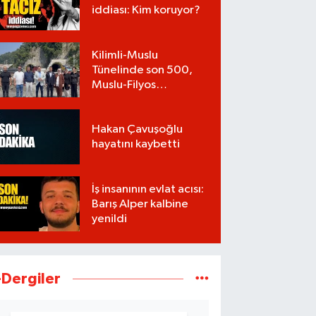
iddiası: Kim koruyor?
Kilimli-Muslu
Tünelinde son 500,
Muslu-Filyos
Tünellerinde son
1.750 metre
Hakan Çavuşoğlu
hayatını kaybetti
İş insanının evlat acısı:
Barış Alper kalbine
yenildi
-Dergiler