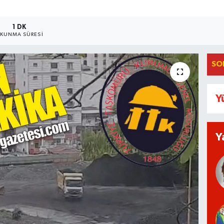
1 DK
KUNMA SÜRESI
SO
Y
Y