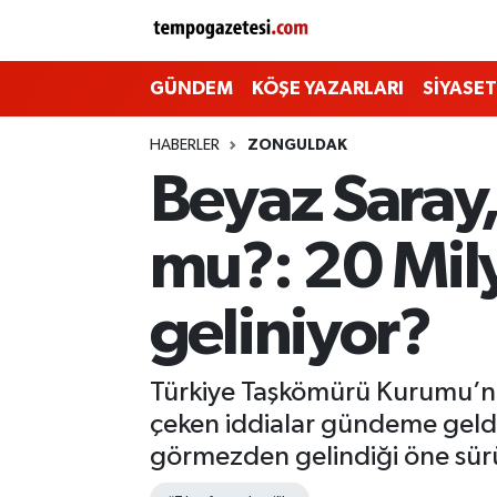
Alaplı
Zonguldak Nöbetçi Eczaneler
GÜNDEM
KÖŞE YAZARLARI
SİYASET
Çaycuma
Zonguldak Hava Durumu
HABERLER
ZONGULDAK
Beyaz Saray,
Devrek
Zonguldak Namaz Vakitleri
mu?: 20 Mil
Ereğli
Zonguldak Trafik Yoğunluk Haritası
geliniyor?
Gökçebey
Süper Lig Puan Durumu ve Fikstür
GÜNDEM
Tüm Manşetler
Türkiye Taşkömürü Kurumu’na 
çeken iddialar gündeme geldi.
Kilimli
Son Dakika Haberleri
görmezden gelindiği öne sür
Kozlu
Haber Arşivi