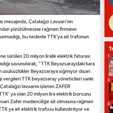
 mesajında, Çatalağzı Lavuarı’nın
fından yürütülmesine rağmen firmanın
ulunmadığı, bu nedenle TTK’ya ait trafonun
T
öne sürülen 20 milyon liralık elektrik faturası
1
madığı savunularak, “TTK Beyazsaraydaki kara
 usulsüzlükler Beyazsaraya sığmıyor dışarı
i vergileri TTK beyazsaray yöneticileri sanki
2
 Çatalağzı lavuarını işleten ZAFER
TK' ya olan 20 milyon lira elektrik borcunu
vuarı Zafer madenciliğe ait olmasına rağmen
3
TK ya ait elektrik trafosu kullandırılıyor ve