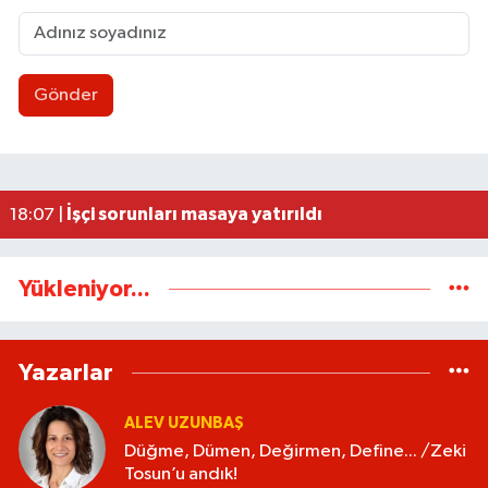
Gönder
AK Parti İstişare toplantısı düzenlendi
18:02 |
Ereğli’de feci kaza: 18 yaşındaki Miraç hayatını 
23:02 |
İşçi sorunları masaya yatırıldı
18:07 |
Yükleniyor...
Yazarlar
ALEV UZUNBAŞ
Düğme, Dümen, Değirmen, Define... /Zeki
Tosun’u andık!