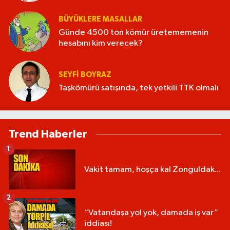
BÜYÜKLERE MASALLAR
Günde 4500 ton kömür üretememenin
hesabını kim verecek?
SEYFI BOYRAZ
Taşkömürü satışında, tek yetkili TTK olmalı
Trend Haberler
1
Vakit tamam, hoşça kal Zonguldak...
2
“Vatandaşa yol yok, damada iş var”
iddiası!