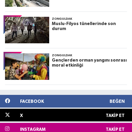
ZONGULDAK
Muslu-Filyos tünellerinde son
durum
ZONGULDAK
Gençlerden orman yangını sonrası
moral etkinliği
FACEBOOK
BEĞEN
X
TAKIP ET
INSTAGRAM
TAKIP ET