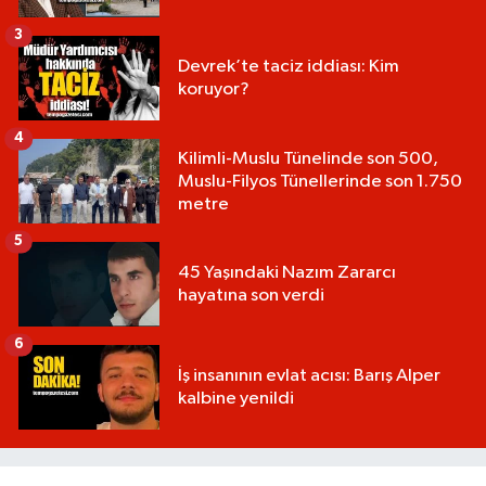
3
Devrek’te taciz iddiası: Kim
koruyor?
4
Kilimli-Muslu Tünelinde son 500,
Muslu-Filyos Tünellerinde son 1.750
metre
5
45 Yaşındaki Nazım Zararcı
hayatına son verdi
6
İş insanının evlat acısı: Barış Alper
kalbine yenildi