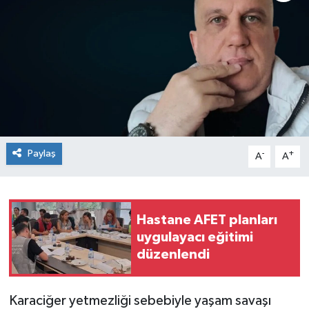
Siyaset
SPOR
YAŞAM
Zonguldak
Paylaş
-
+
A
A
Hastane AFET planları
uygulayacı eğitimi
düzenlendi
Karaciğer yetmezliği sebebiyle yaşam savaşı