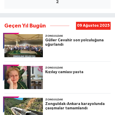
2
Geçen Yıl Bugün
09 Ağustos 2025
ZONGULDAK
Güller Cevahir son yolculuğuna
uğurlandı
ZONGULDAK
Kızılay camiası yasta
ZONGULDAK
Zonguldak-Ankara karayolunda
çaıışmalar tamamlandı