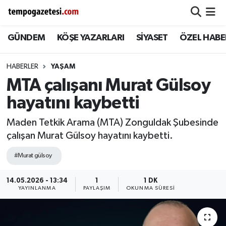
GÜNDEM
KÖŞE YAZARLARI
SİYASET
ÖZEL HABE
Alaplı
Zonguldak Nöbetçi Eczaneler
Çaycuma
Zonguldak Hava Durumu
HABERLER
YAŞAM
MTA çalışanı Murat Gülsoy
Devrek
Zonguldak Namaz Vakitleri
hayatını kaybetti
Ereğli
Zonguldak Trafik Yoğunluk Haritası
Maden Tetkik Arama (MTA) Zonguldak Şubesinde
çalışan Murat Gülsoy hayatını kaybetti.
Gökçebey
Süper Lig Puan Durumu ve Fikstür
#Murat gülsoy
GÜNDEM
Tüm Manşetler
14.05.2026 - 13:34
1
1 DK
YAYINLANMA
PAYLAŞIM
OKUNMA SÜRESI
Kilimli
Son Dakika Haberleri
Kozlu
Haber Arşivi