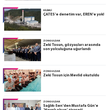
KILIMLI
ÇATES'e denetim var, EREN'e yok!
ZONGULDAK
Zeki Tosun, gözyaşları arasında
son yolculuğuna uğurlandı
ZONGULDAK
Zeki Tosun için Mevlid okutuldu
ZONGULDAK
Sağlık-Sen'den Mustafa Gün'e
'Hayırlı olsun' ziyareti