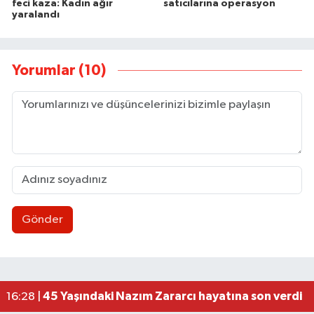
feci kaza: Kadın ağır
satıcılarına operasyon
yaralandı
Yorumlar (10)
Gönder
Düğme, Dümen, Değirmen, Define... /Zeki Tosun
21:30 |
112 Artık cepte!
20:41 |
Cumhur İttifakından Gökçebey'in Festivali'ne 
20:30 |
Kadın Kooperatifleri ve Kadın Girişimciler Güç Bi
20:22 |
45 Yaşındaki Nazım Zararcı hayatına son verdi
16:28 |