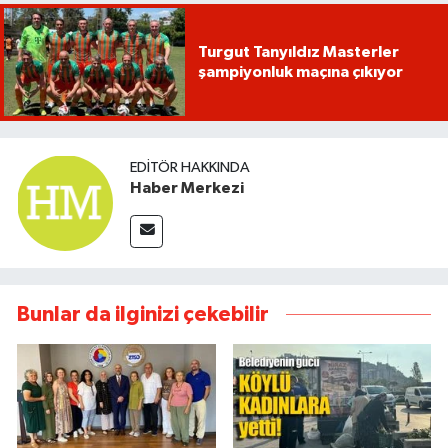
Turgut Tanyıldız Masterler
şampiyonluk maçına çıkıyor
EDITÖR HAKKINDA
Haber Merkezi
Bunlar da ilginizi çekebilir