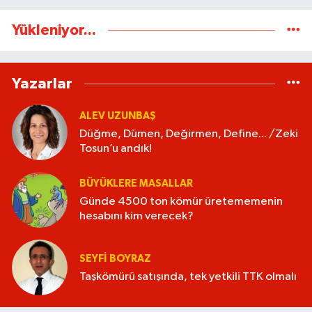
Yükleniyor...
Yazarlar
ALEV UZUNBAŞ
Düğme, Dümen, Değirmen, Define... /Zeki
Tosun’u andık!
BÜYÜKLERE MASALLAR
Günde 4500 ton kömür üretememenin
hesabını kim verecek?
SEYFI BOYRAZ
Taşkömürü satışında, tek yetkili TTK olmalı