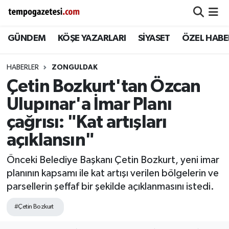
GÜNDEM
KÖŞE YAZARLARI
SİYASET
ÖZEL HABE
Alaplı
Zonguldak Nöbetçi Eczaneler
Çaycuma
Zonguldak Hava Durumu
HABERLER
ZONGULDAK
Çetin Bozkurt'tan Özcan
Devrek
Zonguldak Namaz Vakitleri
Ulupınar'a İmar Planı
Ereğli
Zonguldak Trafik Yoğunluk Haritası
çağrısı: "Kat artışları
açıklansın"
Gökçebey
Süper Lig Puan Durumu ve Fikstür
Önceki Belediye Başkanı Çetin Bozkurt, yeni imar
GÜNDEM
Tüm Manşetler
planının kapsamı ile kat artışı verilen bölgelerin ve
parsellerin şeffaf bir şekilde açıklanmasını istedi.
Kilimli
Son Dakika Haberleri
#Çetin Bozkurt
Kozlu
Haber Arşivi