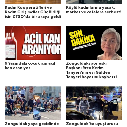
Kadın Kooperatifleri ve
Köylü kadınlarına yasak,
Kadın Girişimciler Güç Birliği
market ve cafelere serbest!
için ZTSO'da bir araya geldi
9 Yaşındaki çocuk için acil
Zonguldakspor eski
kan aranıyor
Başkanı Rıza Kerim
Tanyeri’nin eşi Gülden
Tanyeri hayatını kaybetti
Zonguldak yaya geçidinde
Zonguldak'ta uyuşturucu