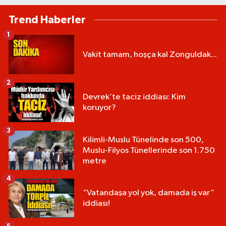
Trend Haberler
1
Vakit tamam, hoşça kal Zonguldak...
2
Devrek’te taciz iddiası: Kim
koruyor?
3
Kilimli-Muslu Tünelinde son 500,
Muslu-Filyos Tünellerinde son 1.750
metre
4
“Vatandaşa yol yok, damada iş var”
iddiası!