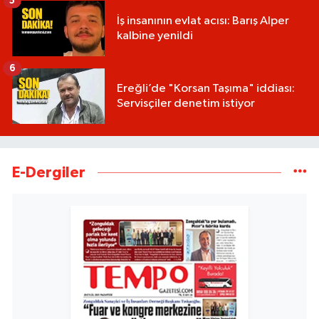
5
İş insanının evlat acısı: Barış Alper
kalbine yenildi
6
Ereğli’de "Korsan Taşıma" iddiası:
Servisçiler denetim istiyor
E-Dergiler