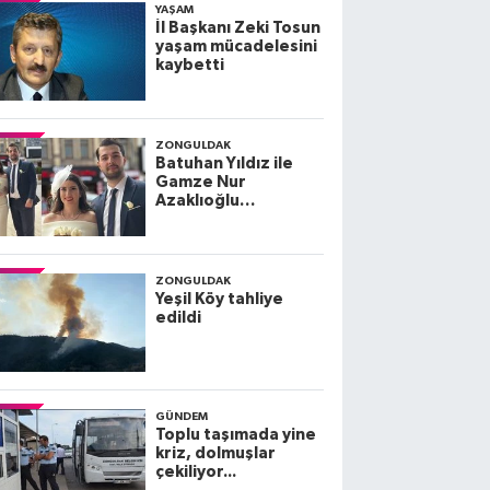
YAŞAM
İl Başkanı Zeki Tosun
yaşam mücadelesini
kaybetti
ZONGULDAK
Batuhan Yıldız ile
Gamze Nur
Azaklıoğlu
dünyaevine giriyor
ZONGULDAK
Yeşil Köy tahliye
edildi
GÜNDEM
Toplu taşımada yine
kriz, dolmuşlar
çekiliyor...