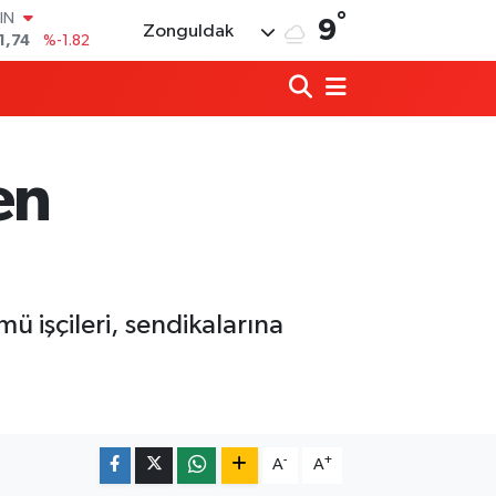
°
R
9
Zonguldak
3620
%0.02
8690
%0.19
İN
0380
%0.18
IN
,09000
%0.19
en
00
8,00
%0
IN
1,74
%-1.82
işçileri, sendikalarına
Zonguldakspor eski Başkanı Rıza Kerim 
21:53 |
Hep bana, Rabbena! / Ahmet Çolakoğl
21:43 |
-
+
A
A
Ülkü Ocakları’ndan BEUN Rektörü Özöl
17:59 |