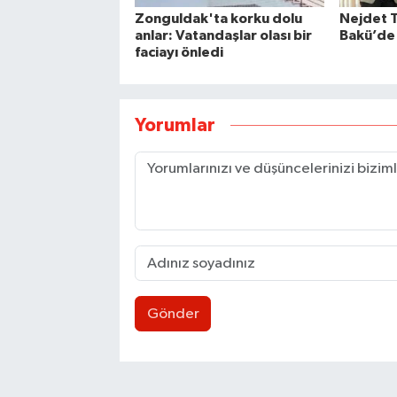
Zonguldak'ta korku dolu
Nejdet 
anlar: Vatandaşlar olası bir
Bakü’de 
faciayı önledi
Yorumlar
Gönder