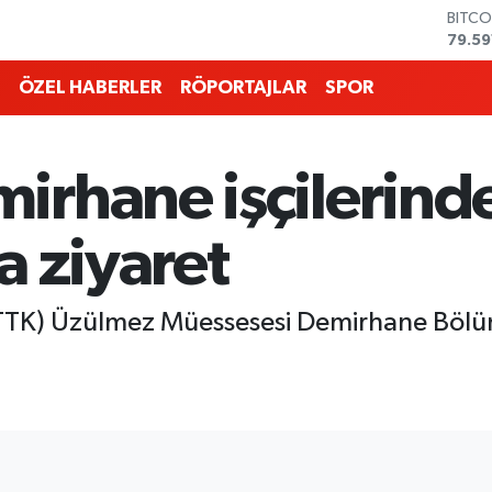
DOLA
45,4
EURO
53,3
ÖZEL HABERLER
RÖPORTAJLAR
SPOR
STERL
61,6
G.ALT
6862
irhane işçilerind
BİST1
14.59
BITCO
a ziyaret
79.59
TK) Üzülmez Müessesesi Demirhane Bölümü 