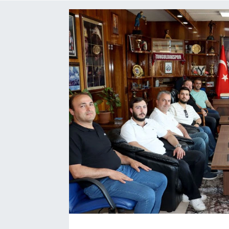
Siyaset
SPOR
YAŞAM
Zonguldak