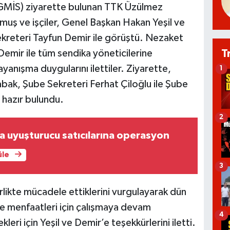
(GMİS) ziyarette bulunan TTK Üzülmez
uş ve işçiler, Genel Başkan Hakan Yeşil ve
ekreteri Tayfun Demir ile görüştü. Nezaket
T
 Demir ile tüm sendika yöneticilerine
yanışma duygularını ilettiler. Ziyarette,
1
ak, Şube Sekreteri Ferhat Çiloğlu ile Şube
hazır bulundu.
2
 uyuşturucu satıcılarına operasyon
üle
3
irlikte mücadele ettiklerini vurgulayarak dün
 ve menfaatleri için çalışmaya devam
4
kleri için Yeşil ve Demir’e teşekkürlerini iletti.