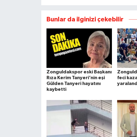
Bunlar da ilginizi çekebilir
Zonguldakspor eski Başkanı
Zonguld
Rıza Kerim Tanyeri’nin eşi
feci kaz
Gülden Tanyeri hayatını
yaraland
kaybetti