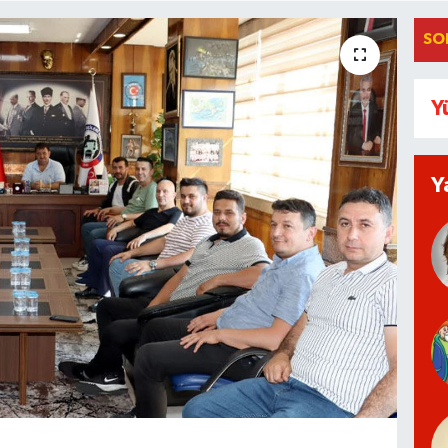
SO
Y
Y