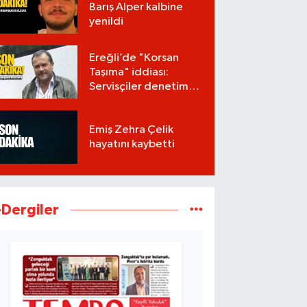
Barış Alper kalbine
yenildi
Ereğli’de "Korsan
Taşıma" iddiası:
Servisçiler denetim
istiyor
Emiş Zehra Çelik
hayatını kaybetti
-Dergiler