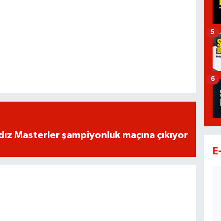
5
6
dız Masterler şampiyonluk maçına çıkıyor
E