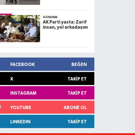
GÜNDEM
AK Parti yasta: Zarif
insan, yol arkadaşım
FACEBOOK
BEĞEN
X
TAKIP ET
INSTAGRAM
TAKIP ET
YOUTUBE
ABONE OL
LINKEDIN
TAKIP ET