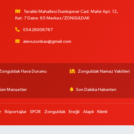
Terakki Mahallesi Dumlupınar Cad. Mahir Apt. 12,
Kat: 7 Daire: 65 Merkez/ZONGULDAK
05426006767
alevuzunbas@gmail.com
:
Zonguldak Hava Durumu
Zonguldak Namaz Vakitleri
üm Manşetler
Son Dakika Haberleri
r
Röportajlar
SPOR
Zonguldak
Ereğli
Alaplı
Kilimli