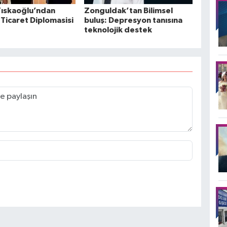
Tıskaoğlu’ndan
Zonguldak’tan Bilimsel
Ticaret Diplomasisi
buluş: Depresyon tanısına
teknolojik destek