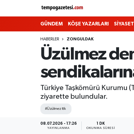
Alaplı
Zonguldak Nöbetçi Eczaneler
GÜNDEM
KÖŞE YAZARLARI
SİYASET
Çaycuma
Zonguldak Hava Durumu
HABERLER
ZONGULDAK
Üzülmez dem
Devrek
Zonguldak Namaz Vakitleri
sendikaların
Ereğli
Zonguldak Trafik Yoğunluk Haritası
Gökçebey
Süper Lig Puan Durumu ve Fikstür
Türkiye Taşkömürü Kurumu (T
ziyarette bulundular.
GÜNDEM
Tüm Manşetler
#Üzülmez ttk
Kilimli
Son Dakika Haberleri
08.07.2026 - 17:26
1 DK
YAYINLANMA
OKUNMA SÜRESI
Kozlu
Haber Arşivi