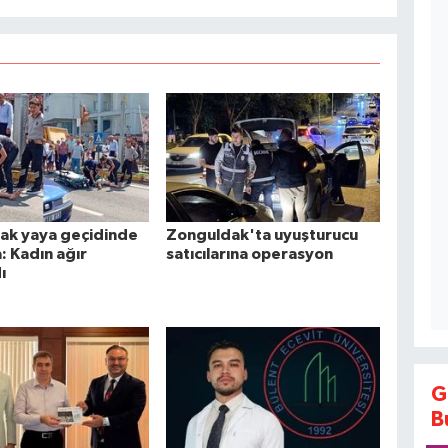
ak yaya geçidinde
Zonguldak'ta uyuşturucu
a: Kadın ağır
satıcılarına operasyon
ı
G
B