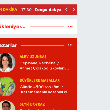
Yeni Parti Zonguldak İl Yönetimi belli o
17:34 |
N DAKIKA
Zonguldak yaya geçidinde feci kaza: K
17:30 |
ükleniyor...
azarlar
ALEV UZUNBAŞ
Hep bana, Rabbena! /
Ahmet Çolakoğlu köylünün
cebini düşünür mü?
BÜYÜKLERE MASALLAR
Günde 4500 ton kömür
üretememenin hesabını kim
verecek?
SEYFI BOYRAZ