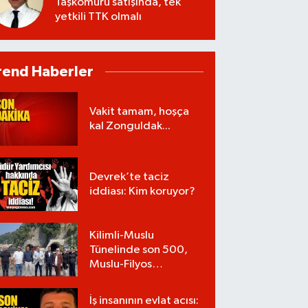
Taşkömürü satışında, tek
yetkili TTK olmalı
rend Haberler
Vakit tamam, hoşça
kal Zonguldak...
Devrek’te taciz
iddiası: Kim koruyor?
Kilimli-Muslu
Tünelinde son 500,
Muslu-Filyos
Tünellerinde son
1.750 metre
İş insanının evlat acısı: