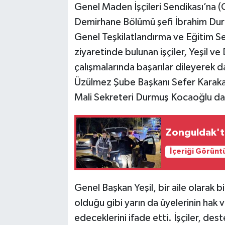
Genel Maden İşçileri Sendikası’na 
Demirhane Bölümü şefi İbrahim Durm
Genel Teşkilatlandırma ve Eğitim S
ziyaretinde bulunan işçiler, Yeşil ve
çalışmalarında başarılar dileyerek da
Üzülmez Şube Başkanı Sefer Karakab
Mali Sekreteri Durmuş Kocaoğlu da 
Zonguldak'ta
İçeriği Görünt
Genel Başkan Yeşil, bir aile olarak b
olduğu gibi yarın da üyelerinin hak
edeceklerini ifade etti. İşçiler, deste