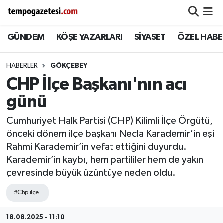
GÜNDEM
KÖŞE YAZARLARI
SİYASET
ÖZEL HABE
Alaplı
Zonguldak Nöbetçi Eczaneler
Çaycuma
Zonguldak Hava Durumu
HABERLER
GÖKÇEBEY
CHP İlçe Başkanı'nın acı
Devrek
Zonguldak Namaz Vakitleri
günü
Ereğli
Zonguldak Trafik Yoğunluk Haritası
Cumhuriyet Halk Partisi (CHP) Kilimli İlçe Örgütü,
önceki dönem ilçe başkanı Necla Karademir’in eşi
Gökçebey
Süper Lig Puan Durumu ve Fikstür
Rahmi Karademir’in vefat ettiğini duyurdu.
Karademir’in kaybı, hem partililer hem de yakın
GÜNDEM
Tüm Manşetler
çevresinde büyük üzüntüye neden oldu.
Kilimli
Son Dakika Haberleri
#Chp ilçe
Kozlu
Haber Arşivi
18.08.2025 - 11:10