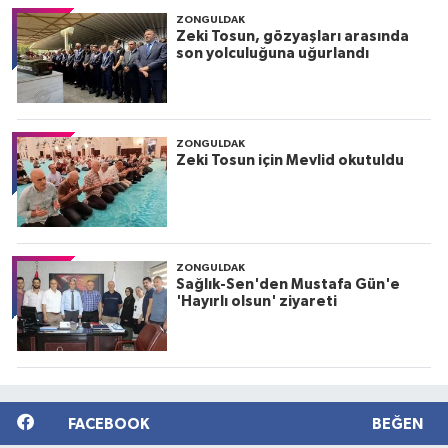
ZONGULDAK
Zeki Tosun, gözyaşları arasında
son yolculuğuna uğurlandı
ZONGULDAK
Zeki Tosun için Mevlid okutuldu
ZONGULDAK
Sağlık-Sen'den Mustafa Gün'e
'Hayırlı olsun' ziyareti
FACEBOOK
BEĞEN