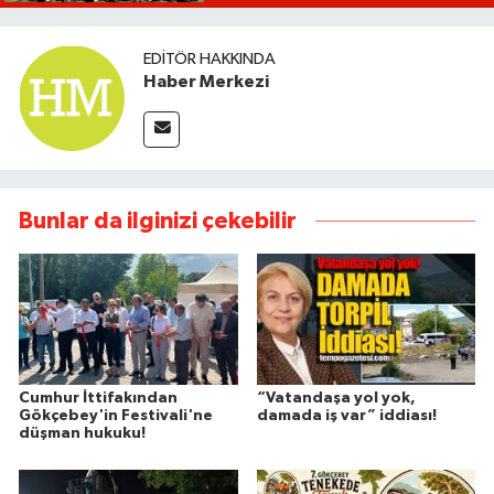
EDITÖR HAKKINDA
Haber Merkezi
Bunlar da ilginizi çekebilir
Cumhur İttifakından
“Vatandaşa yol yok,
Gökçebey'in Festivali'ne
damada iş var” iddiası!
düşman hukuku!