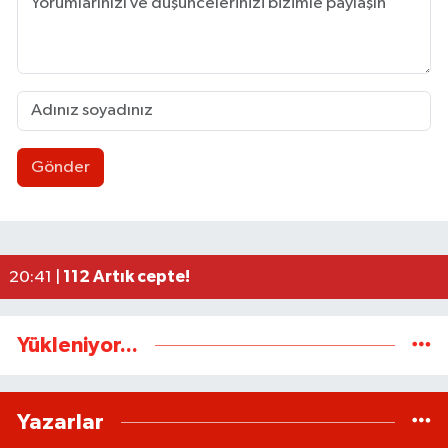
Gönder
Uluslararası Tekvando Şampiyonası'nda Karadeni
11:11 |
Dünya üçüncüsü ve Türkiye Şampiyonu Zeynep Tun
11:09 |
BEUN personeli ölü bulundu
11:06 |
Düğme, Dümen, Değirmen, Define... /Zeki Tosun
21:30 |
112 Artık cepte!
20:41 |
Yükleniyor...
Yazarlar