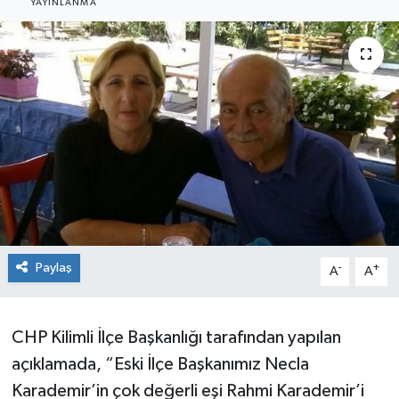
YAYINLANMA
Siyaset
SPOR
YAŞAM
Zonguldak
Paylaş
-
+
A
A
CHP Kilimli İlçe Başkanlığı tarafından yapılan
açıklamada, “Eski İlçe Başkanımız Necla
Karademir’in çok değerli eşi Rahmi Karademir’i