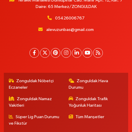
Terakki Mahallesi Dumlupınar Cad. Mahir Apt. 12, Kat: 7
Daire: 65 Merkez/ZONGULDAK
05426006767
alevuzunbas@gmail.com
Zonguldak Nöbetçi
Zonguldak Hava
Eczaneler
Durumu
Zonguldak Namaz
Zonguldak Trafik
Vakitleri
Yoğunluk Haritası
Süper Lig Puan Durumu
Tüm Manşetler
ve Fikstür