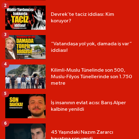
2
Devrek’te taciz iddiası: Kim
koruyor?
3
“Vatandaşa yol yok, damada iş var”
iddiası!
4
Kilimli-Muslu Tünelinde son 500,
Muslu-Filyos Tünellerinde son 1.750
metre
5
İş insanının evlat acısı: Barış Alper
kalbine yenildi
6
45 Yaşındaki Nazım Zararcı
hayatına son verdi