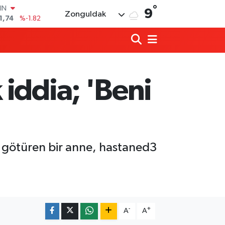
°
R
9
Zonguldak
3620
%0.02
8690
%0.19
İN
0380
%0.18
IN
,09000
%0.19
iddia; 'Beni
00
8,00
%0
IN
1,74
%-1.82
 götüren bir anne, hastaned3
Zonguldakspor eski Başkanı Rıza Kerim 
21:53 |
Hep bana, Rabbena! / Ahmet Çolakoğl
21:43 |
-
+
A
A
Ülkü Ocakları’ndan BEUN Rektörü Özöl
17:59 |