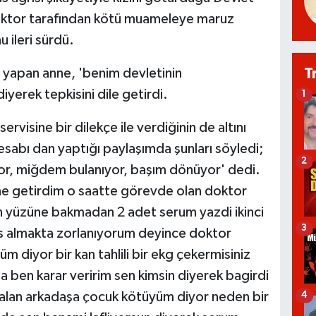
doktor tarafından kötü muameleye maruz
 ileri sürdü.
T
yapan anne, 'benim devletinin
iyerek tepkisini dile getirdi.
1
 servisine bir dilekçe ile verdiğinin de altını
sabı dan yaptığı paylaşımda şunları söyledi;
2
ıyor, miğdem bulanıyor, başım dönüyor' dedi.
 getirdim o saatte görevde olan doktor
n yüzüne bakmadan 2 adet serum yazdi ikinci
3
es almakta zorlanıyorum deyince doktor
 diyor bir kan tahlili bir ekg çekermisiniz
a ben karar veririm sen kimsin diyerek bagirdi
an alan arkadaşa çocuk kötüyüm diyor neden bir
4