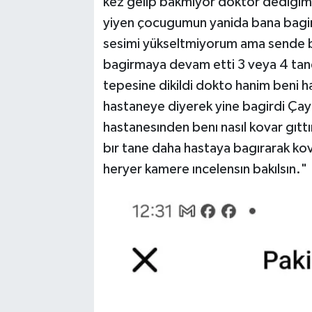
kez gelip bakmiyor doktor dediğim
yiyen çocugumun yanida bana bagi
sesimi yükseltmiyorum ama sende 
bagirmaya devam etti 3 veya 4 tane
tepesine dikildi dokto hanim beni
hastaneye diyerek yine bagirdi Ça
hastanesınden benı nasıl kovar gıtt
bır tane daha hastaya bagırarak k
heryer kamere ıncelensın bakılsın."