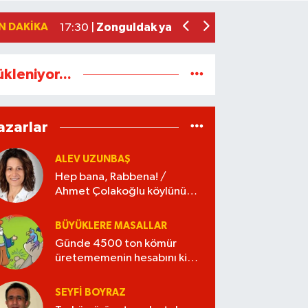
Yeni Parti Zonguldak İl Yönetimi belli o
17:34 |
N DAKIKA
Zonguldak yaya geçidinde feci kaza: K
17:30 |
ükleniyor...
azarlar
ALEV UZUNBAŞ
Hep bana, Rabbena! /
Ahmet Çolakoğlu köylünün
cebini düşünür mü?
BÜYÜKLERE MASALLAR
Günde 4500 ton kömür
üretememenin hesabını kim
verecek?
SEYFI BOYRAZ