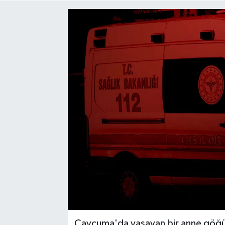
Siyaset
SPOR
YAŞAM
Zonguldak
Çaycuma'da yaşayan bir anne göğüs 