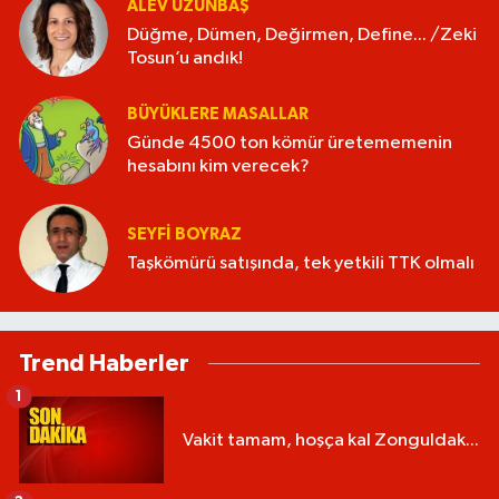
ALEV UZUNBAŞ
Düğme, Dümen, Değirmen, Define... /Zeki
Tosun’u andık!
BÜYÜKLERE MASALLAR
Günde 4500 ton kömür üretememenin
hesabını kim verecek?
SEYFI BOYRAZ
Taşkömürü satışında, tek yetkili TTK olmalı
Trend Haberler
1
Vakit tamam, hoşça kal Zonguldak...