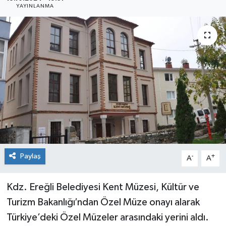
YAYINLANMA
Siyaset
SPOR
YAŞAM
Zonguldak
Paylaş
-
+
A
A
Kdz. Ereğli Belediyesi Kent Müzesi, Kültür ve
Turizm Bakanlığı′ndan Özel Müze onayı alarak
Türkiye’deki Özel Müzeler arasındaki yerini aldı.