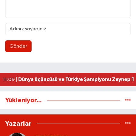
Gönder
Ereğli’de feci kaza: 18 yaşındaki Miraç hayatını 
23:02 |
İşçi sorunları masaya yatırıldı
18:07 |
AK Parti İstişare toplantısı düzenlendi
18:02 |
Uluslararası Tekvando Şampiyonası'nda Karadeni
11:11 |
Dünya üçüncüsü ve Türkiye Şampiyonu Zeynep Tun
11:09 |
Yükleniyor...
Yazarlar