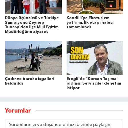
Dünya üçüncüsü ve Türkiye
Kandilli’ye Ekoturizm
Şampiyonu Zeynep
yatırımı: İlk etap ihalesi
Tuncay’dan İlçe Millî Eğitim
tamamlandı
Müdürlüğüne ziyaret
Çadır ve baraka işgalleri
Ereğli’de "Korsan Taşıma"
kaldırıldı
iddiası: Servisçiler denetim
istiyor
Yorumlar