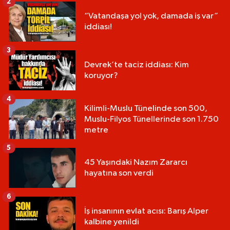
2
“Vatandaşa yol yok, damada iş var”
iddiası!
3
Devrek’te taciz iddiası: Kim
koruyor?
4
Kilimli-Muslu Tünelinde son 500,
Muslu-Filyos Tünellerinde son 1.750
metre
5
45 Yaşındaki Nazım Zararcı
hayatına son verdi
6
İş insanının evlat acısı: Barış Alper
kalbine yenildi