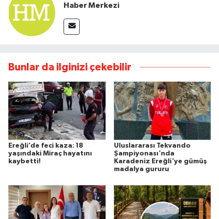
Haber Merkezi
Bunlar da ilginizi çekebilir
Ereğli’de feci kaza: 18
Uluslararası Tekvando
yaşındaki Miraç hayatını
Şampiyonası'nda
kaybetti!
Karadeniz Ereğli'ye gümüş
madalya gururu