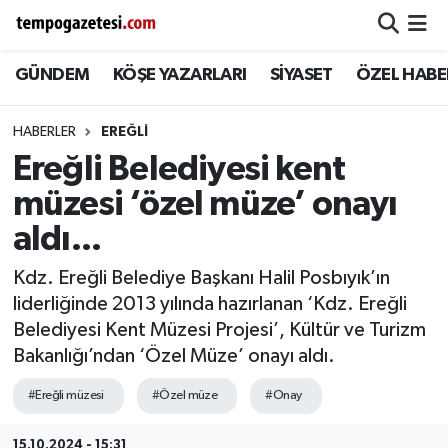
GÜNDEM
KÖŞE YAZARLARI
SİYASET
ÖZEL HABE
Alaplı
Zonguldak Nöbetçi Eczaneler
Çaycuma
Zonguldak Hava Durumu
HABERLER
EREĞLI
Ereğli Belediyesi kent
Devrek
Zonguldak Namaz Vakitleri
müzesi ‘özel müze’ onayı
Ereğli
Zonguldak Trafik Yoğunluk Haritası
aldı...
Kdz. Ereğli Belediye Başkanı Halil Posbıyık’ın
Gökçebey
Süper Lig Puan Durumu ve Fikstür
liderliğinde 2013 yılında hazırlanan ‘Kdz. Ereğli
Belediyesi Kent Müzesi Projesi’, Kültür ve Turizm
GÜNDEM
Tüm Manşetler
Bakanlığı’ndan ‘Özel Müze’ onayı aldı.
Kilimli
Son Dakika Haberleri
#Ereğli müzesi
#Özel müze
#Onay
Kozlu
Haber Arşivi
15.10.2024 - 15:31