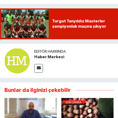
Turgut Tanyıldız Masterler
şampiyonluk maçına çıkıyor
EDITÖR HAKKINDA
Haber Merkezi
Bunlar da ilginizi çekebilir