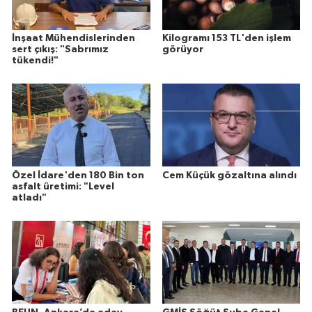
İnşaat Mühendislerinden
Kilogramı 153 TL'den işlem
sert çıkış: "Sabrımız
görüyor
tükendi!"
Özel İdare'den 180 Bin ton
Cem Küçük gözaltına alındı
asfalt üretimi: "Level
atladı"