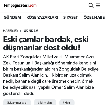
GÜNDEM
KÖŞE YAZARLARI
SİYASET
ÖZEL HABE
Alaplı
Zonguldak Nöbetçi Eczaneler
Çaycuma
Zonguldak Hava Durumu
HABERLER
GÜNDEM
Eski çamlar bardak, eski
Devrek
Zonguldak Namaz Vakitleri
düşmanlar dost oldu!
Ereğli
Zonguldak Trafik Yoğunluk Haritası
AK Parti Zonguldak Milletvekili Muammer Avcı,
Zeki Tosun’un İl Başkanlığı döneminde kendisini
Gökçebey
Süper Lig Puan Durumu ve Fikstür
birim başkanlığından aldıran Zonguldak Belediye
Başkanı Selim Alan için, “Kibirden uzak olmak
GÜNDEM
Tüm Manşetler
nedir, bahane değil çare üretmek nedir, örnek
belediyecilik nasıl yapılır Ömer Selim Alan bize
Kilimli
Son Dakika Haberleri
gösterdi” dedi.
Kozlu
Haber Arşivi
#Muammer avcı
#Selim alan
#Kibir