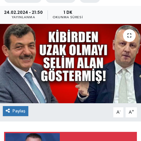
Siyaset
24.02.2024 - 21:50
1 DK
YAYINLANMA
OKUNMA SÜRESI
SPOR
YAŞAM
Zonguldak
Paylaş
-
+
A
A