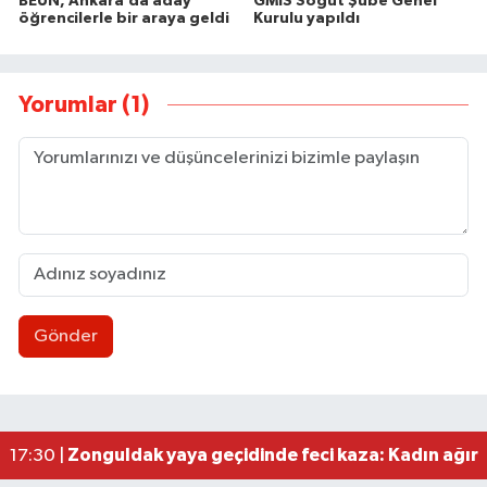
BEUN, Ankara’da aday
GMİS Söğüt Şube Genel
öğrencilerle bir araya geldi
Kurulu yapıldı
Yorumlar (1)
Gönder
Zonguldakspor eski Başkanı Rıza Kerim Tanyeri’n
21:53 |
Hep bana, Rabbena! / Ahmet Çolakoğlu köylünü
21:43 |
Ülkü Ocakları’ndan BEUN Rektörü Özölçer’e ziy
17:59 |
Yeni Parti Zonguldak İl Yönetimi belli oldu
17:34 |
Zonguldak yaya geçidinde feci kaza: Kadın ağır 
17:30 |