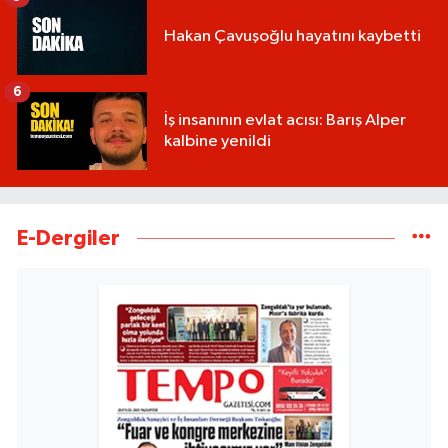
Hakan Çavuşoğlu hayatını kaybetti
6
İş insanının evlat acısı: Barış Alper
kalbine yenildi
E-Dergiler