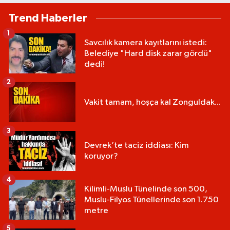
Trend Haberler
1
Savcılık kamera kayıtlarını istedi:
Belediye "Hard disk zarar gördü"
dedi!
2
Vakit tamam, hoşça kal Zonguldak...
3
Devrek’te taciz iddiası: Kim
koruyor?
4
Kilimli-Muslu Tünelinde son 500,
Muslu-Filyos Tünellerinde son 1.750
metre
5