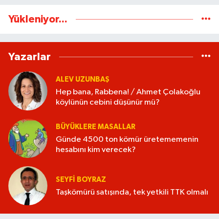
Yükleniyor...
Yazarlar
ALEV UZUNBAŞ
Hep bana, Rabbena! / Ahmet Çolakoğlu
köylünün cebini düşünür mü?
BÜYÜKLERE MASALLAR
Günde 4500 ton kömür üretememenin
hesabını kim verecek?
SEYFI BOYRAZ
Taşkömürü satışında, tek yetkili TTK olmalı