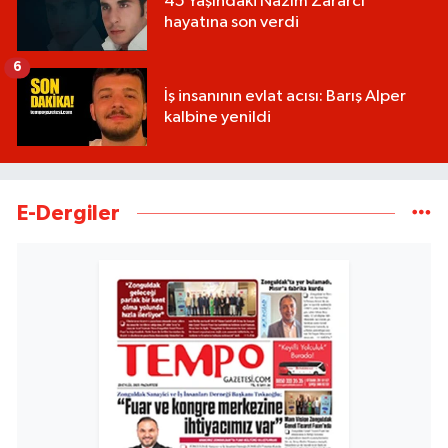
45 Yaşındaki Nazım Zararcı
hayatına son verdi
6
İş insanının evlat acısı: Barış Alper
kalbine yenildi
E-Dergiler