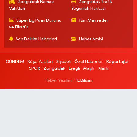
Zonguldak Namaz
Zonguldak Trafik
Vakitleri
Yoğunluk Haritası
Süper Lig Puan Durumu
Tüm Manşetler
ve Fikstür
Son Dakika Haberleri
Haber Arşivi
GÜNDEM
Köşe Yazıları
Siyaset
Özel Haberler
Röportajlar
SPOR
Zonguldak
Ereğli
Alaplı
Kilimli
Haber Yazılımı:
TE Bilişim