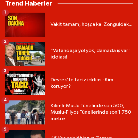
Trend Haberler
1
Vakit tamam, hoşça kal Zonguldak...
2
“Vatandaşa yol yok, damada iş var”
iddiası!
3
Devrek’te taciz iddiası: Kim
koruyor?
4
Kilimli-Muslu Tünelinde son 500,
Muslu-Filyos Tünellerinde son 1.750
metre
5