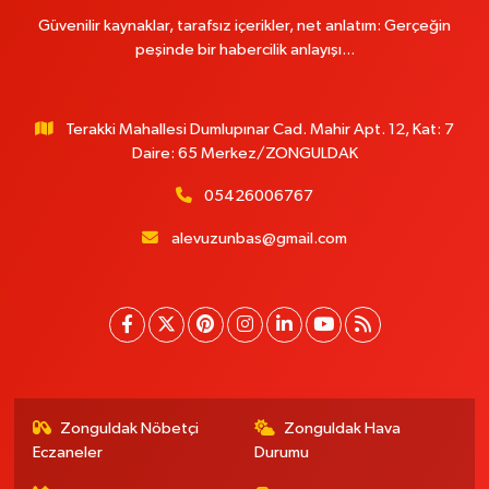
Güvenilir kaynaklar, tarafsız içerikler, net anlatım: Gerçeğin
peşinde bir habercilik anlayışı...
Terakki Mahallesi Dumlupınar Cad. Mahir Apt. 12, Kat: 7
Daire: 65 Merkez/ZONGULDAK
05426006767
alevuzunbas@gmail.com
Zonguldak Nöbetçi
Zonguldak Hava
Eczaneler
Durumu