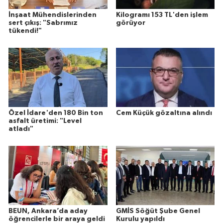
İnşaat Mühendislerinden
Kilogramı 153 TL'den işlem
sert çıkış: "Sabrımız
görüyor
tükendi!"
Özel İdare'den 180 Bin ton
Cem Küçük gözaltına alındı
asfalt üretimi: "Level
atladı"
BEUN, Ankara’da aday
GMİS Söğüt Şube Genel
öğrencilerle bir araya geldi
Kurulu yapıldı