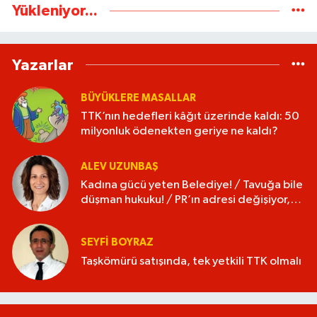
Yükleniyor...
Yazarlar
BÜYÜKLERE MASALLAR
TTK’nın hedefleri kâğıt üzerinde kaldı: 50
milyonluk ödenekten geriye ne kaldı?
ALEV UZUNBAŞ
Kadına gücü yeten Belediye! / Tavuğa bile
düşman hukuku! / PR’ın adresi değişiyor,
isim değişmiyor!
SEYFI BOYRAZ
Taşkömürü satışında, tek yetkili TTK olmalı