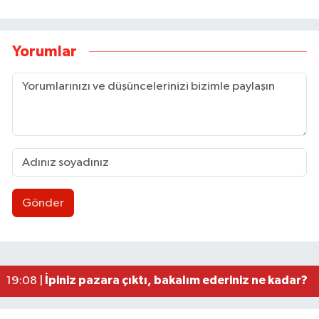
Yorumlar
Gönder
Ankara'da Zonguldak'a acı tur: 16 yaşındaki ge
00:06 |
TTK’nın hedefleri kâğıt üzerinde kaldı: 50 mily
22:20 |
Hakan Ergin’in ailesine taziye ziyareti!
21:59 |
Kadına gücü yeten Belediye! / Tavuğa bile düşman
21:48 |
İpiniz pazara çıktı, bakalım ederiniz ne kadar?
19:08 |