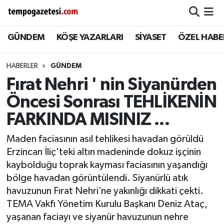
GÜNDEM
KÖŞE YAZARLARI
SİYASET
ÖZEL HABE
Alaplı
Zonguldak Nöbetçi Eczaneler
Çaycuma
Zonguldak Hava Durumu
HABERLER
GÜNDEM
Fırat Nehri ' nin Siyanürden
Devrek
Zonguldak Namaz Vakitleri
Öncesi Sonrası TEHLİKENİN
Ereğli
Zonguldak Trafik Yoğunluk Haritası
FARKINDA MISINIZ ...
Maden faciasının asıl tehlikesi havadan görüldü
Gökçebey
Süper Lig Puan Durumu ve Fikstür
Erzincan İliç'teki altın madeninde dokuz işçinin
kaybolduğu toprak kayması faciasının yaşandığı
GÜNDEM
Tüm Manşetler
bölge havadan görüntülendi. Siyanürlü atık
havuzunun Fırat Nehri’ne yakınlığı dikkati çekti.
Kilimli
Son Dakika Haberleri
TEMA Vakfı Yönetim Kurulu Başkanı Deniz Ataç,
Kozlu
Haber Arşivi
yaşanan faciayı ve siyanür havuzunun nehre