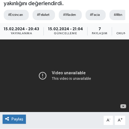
yakınlığını değerlendirdi.
Siyaset
#Erzincan
#Felaket
#Maden
#Facia
#Altın
SPOR
15.02.2024 - 20:43
15.02.2024 - 21:04
7
4
YAYINLANMA
GÜNCELLEME
PAYLAŞIM
OKUNM
YAŞAM
Zonguldak
Paylaş
-
+
A
A