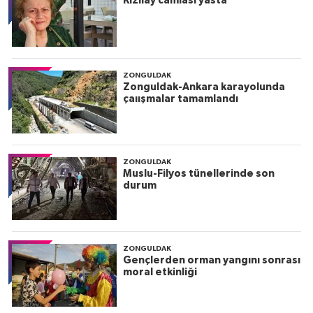
Kızılay camiası yasta
ZONGULDAK
Zonguldak-Ankara karayolunda
çaıışmalar tamamlandı
ZONGULDAK
Muslu-Filyos tünellerinde son
durum
ZONGULDAK
Gençlerden orman yangını sonrası
moral etkinliği