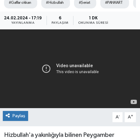
#Gaffar okkan
#Hizbullah
#Şeriat
#PANKART
#
Siyaset
24.02.2024 - 17:19
6
1 DK
YAYINLANMA
PAYLAŞIM
OKUNMA SÜRESI
SPOR
YAŞAM
Zonguldak
Paylaş
-
+
A
A
Hizbullah'a yakınlığıyla bilinen Peygamber