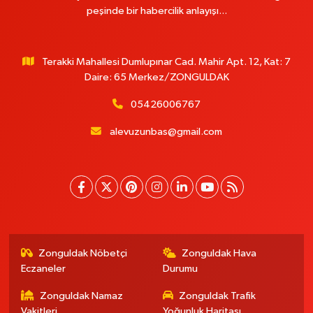
peşinde bir habercilik anlayışı...
Terakki Mahallesi Dumlupınar Cad. Mahir Apt. 12, Kat: 7
Daire: 65 Merkez/ZONGULDAK
05426006767
alevuzunbas@gmail.com
Zonguldak Nöbetçi
Zonguldak Hava
Eczaneler
Durumu
Zonguldak Namaz
Zonguldak Trafik
Vakitleri
Yoğunluk Haritası