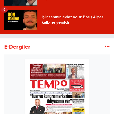
6
İş insanının evlat acısı: Barış Alper
kalbine yenildi
E-Dergiler