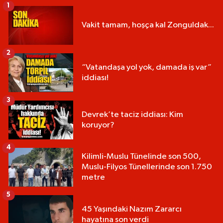
1
Vakit tamam, hoşça kal Zonguldak...
2
“Vatandaşa yol yok, damada iş var”
iddiası!
3
Devrek’te taciz iddiası: Kim
koruyor?
4
Kilimli-Muslu Tünelinde son 500,
Muslu-Filyos Tünellerinde son 1.750
metre
5
45 Yaşındaki Nazım Zararcı
hayatına son verdi