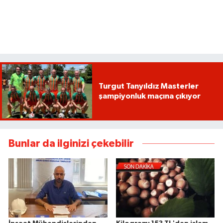
Turgut Tanyıldız Masterler
şampiyonluk maçına çıkıyor
Bunlar da ilginizi çekebilir