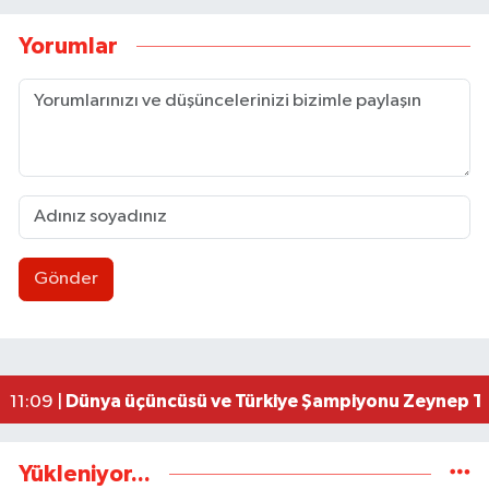
Yorumlar
Gönder
Ereğli’de feci kaza: 18 yaşındaki Miraç hayatını 
23:02 |
İşçi sorunları masaya yatırıldı
18:07 |
AK Parti İstişare toplantısı düzenlendi
18:02 |
Uluslararası Tekvando Şampiyonası'nda Karadeni
11:11 |
Dünya üçüncüsü ve Türkiye Şampiyonu Zeynep Tun
11:09 |
Yükleniyor...