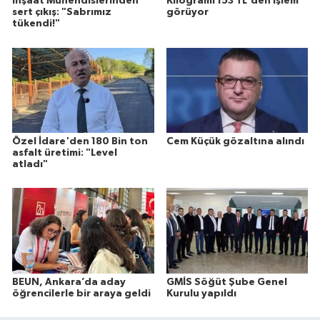
İnşaat Mühendislerinden
Kilogramı 153 TL'den işlem
sert çıkış: "Sabrımız
görüyor
tükendi!"
Özel İdare'den 180 Bin ton
Cem Küçük gözaltına alındı
asfalt üretimi: "Level
atladı"
BEUN, Ankara’da aday
GMİS Söğüt Şube Genel
öğrencilerle bir araya geldi
Kurulu yapıldı