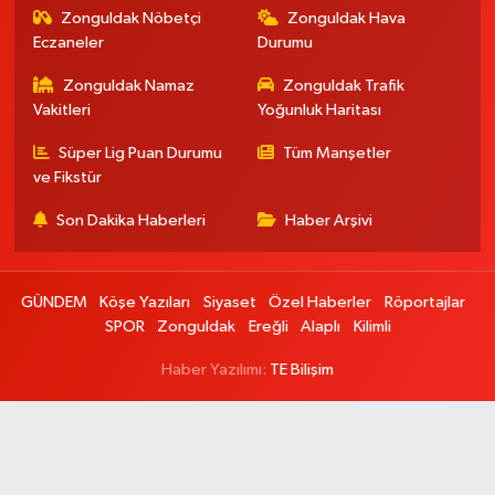
Zonguldak Nöbetçi
Zonguldak Hava
Eczaneler
Durumu
Zonguldak Namaz
Zonguldak Trafik
Vakitleri
Yoğunluk Haritası
Süper Lig Puan Durumu
Tüm Manşetler
ve Fikstür
Son Dakika Haberleri
Haber Arşivi
GÜNDEM
Köşe Yazıları
Siyaset
Özel Haberler
Röportajlar
SPOR
Zonguldak
Ereğli
Alaplı
Kilimli
Haber Yazılımı:
TE Bilişim