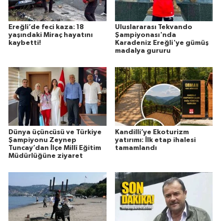
Ereğli’de feci kaza: 18
Uluslararası Tekvando
yaşındaki Miraç hayatını
Şampiyonası'nda
kaybetti!
Karadeniz Ereğli'ye gümüş
madalya gururu
Dünya üçüncüsü ve Türkiye
Kandilli’ye Ekoturizm
Şampiyonu Zeynep
yatırımı: İlk etap ihalesi
Tuncay’dan İlçe Millî Eğitim
tamamlandı
Müdürlüğüne ziyaret