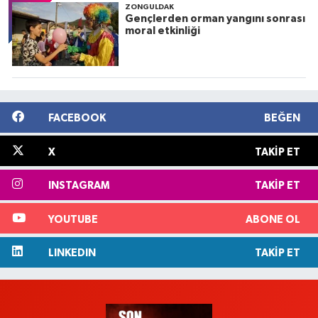
ZONGULDAK
Gençlerden orman yangını sonrası
moral etkinliği
FACEBOOK
BEĞEN
X
TAKIP ET
INSTAGRAM
TAKIP ET
YOUTUBE
ABONE OL
LINKEDIN
TAKIP ET