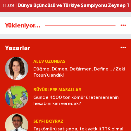
Dünya üçüncüsü ve Türkiye Şampiyonu Zeynep Tun
11:09 |
Yükleniyor...
Yazarlar
ALEV UZUNBAŞ
Düğme, Dümen, Değirmen, Define... /Zeki
Tosun’u andık!
BÜYÜKLERE MASALLAR
Günde 4500 ton kömür üretememenin
hesabını kim verecek?
SEYFI BOYRAZ
Taşkömürü satışında, tek yetkili TTK olmalı