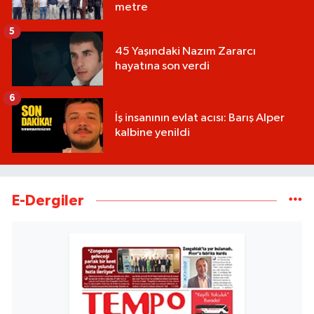
metre
5
45 Yaşındaki Nazım Zararcı
hayatına son verdi
6
İş insanının evlat acısı: Barış Alper
kalbine yenildi
E-Dergiler