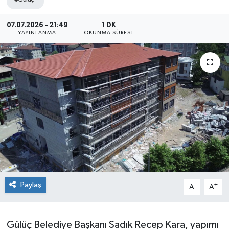
Siyaset
07.07.2026 - 21:49
1 DK
YAYINLANMA
OKUNMA SÜRESI
SPOR
YAŞAM
Zonguldak
Paylaş
-
+
A
A
Gülüç Belediye Başkanı Sadık Recep Kara, yapımı