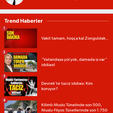
Trend Haberler
1
Vakit tamam, hoşça kal Zonguldak...
2
“Vatandaşa yol yok, damada iş var”
iddiası!
3
Devrek’te taciz iddiası: Kim
koruyor?
4
Kilimli-Muslu Tünelinde son 500,
Muslu-Filyos Tünellerinde son 1.750