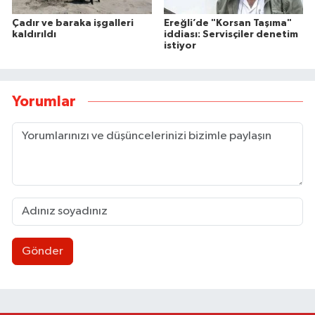
Çadır ve baraka işgalleri
Ereğli’de "Korsan Taşıma"
kaldırıldı
iddiası: Servisçiler denetim
istiyor
Yorumlar
Gönder
Ereğli’de feci kaza: 18 yaşındaki Miraç hayatını 
23:02 |
İşçi sorunları masaya yatırıldı
18:07 |
AK Parti İstişare toplantısı düzenlendi
18:02 |
Uluslararası Tekvando Şampiyonası'nda Karadeni
11:11 |