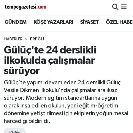
GÜNDEM
KÖŞE YAZARLARI
SİYASET
ÖZEL HABE
Alaplı
Zonguldak Nöbetçi Eczaneler
Çaycuma
Zonguldak Hava Durumu
HABERLER
EREĞLI
Gülüç'te 24 derslikli
Devrek
Zonguldak Namaz Vakitleri
ilkokulda çalışmalar
Ereğli
Zonguldak Trafik Yoğunluk Haritası
sürüyor
Gülüç'te yapımı devam eden 24 derslikli Gülüç
Gökçebey
Süper Lig Puan Durumu ve Fikstür
Vesile Dikmen İlkokulu'nda çalışmalar aralıksız
sürüyor. Modern eğitim standartlarına uygun
GÜNDEM
Tüm Manşetler
olarak inşa edilen okulun, yeni eğitim-öğretim
dönemine yetiştirilmesi için ekiplerin yoğun mesai
Kilimli
Son Dakika Haberleri
harcadığı bildirildi.
Kozlu
Haber Arşivi
#Gülüç