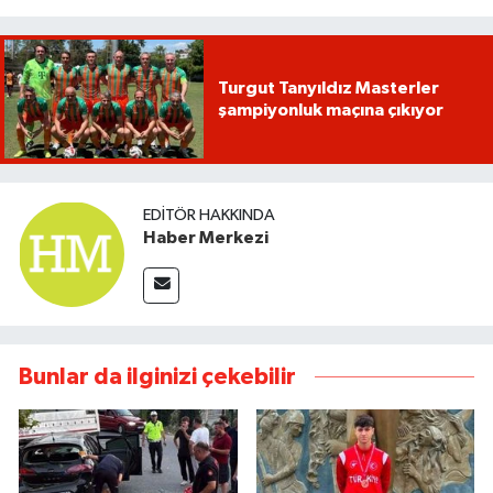
Turgut Tanyıldız Masterler
şampiyonluk maçına çıkıyor
EDITÖR HAKKINDA
Haber Merkezi
Bunlar da ilginizi çekebilir